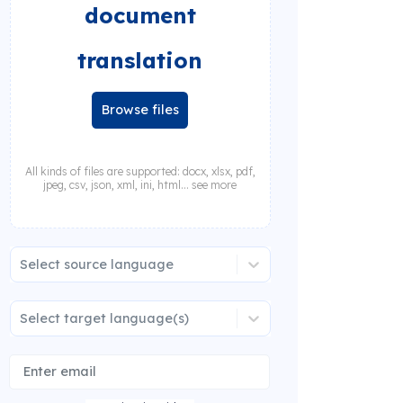
document
translation
Browse files
All kinds of files are supported: docx, xlsx, pdf,
jpeg, csv, json, xml, ini, html... see more
Select source language
Select target language(s)