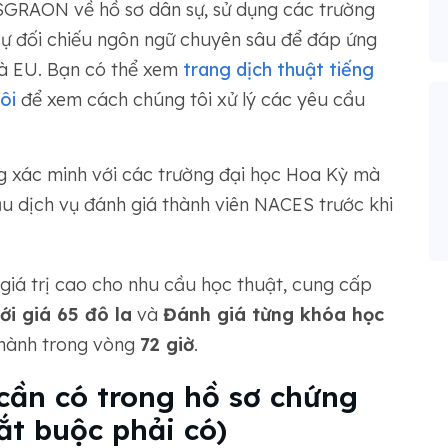
ESGRAON về hồ sơ dân sự, sử dụng các trường
ó sự đối chiếu ngôn ngữ chuyên sâu để đáp ứng
à EU. Bạn có thể xem
trang dịch thuật tiếng
ôi
để xem cách chúng tôi xử lý các yêu cầu
g xác minh với các trường đại học Hoa Kỳ mà
u dịch vụ đánh giá thành viên NACES trước khi
giá trị cao cho nhu cầu học thuật, cung cấp
i giá 65 đô la
và
Đánh giá từng khóa học
thành trong vòng
72 giờ
.
cần có trong hồ sơ chứng
ắt buộc phải có)