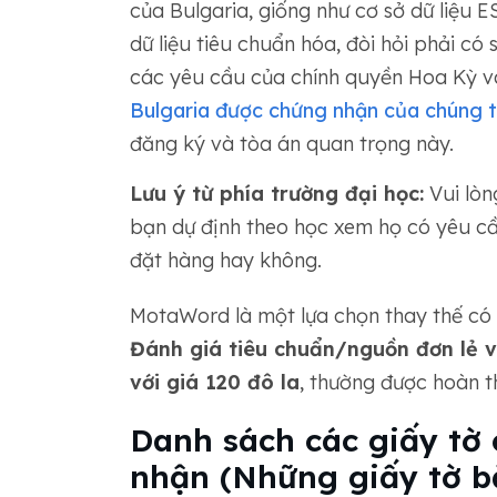
của Bulgaria, giống như cơ sở dữ liệu 
dữ liệu tiêu chuẩn hóa, đòi hỏi phải c
các yêu cầu của chính quyền Hoa Kỳ v
Bulgaria được chứng nhận của chúng t
đăng ký và tòa án quan trọng này.
Lưu ý từ phía trường đại học:
Vui lòn
bạn dự định theo học xem họ có yêu cầ
đặt hàng hay không.
MotaWord là một lựa chọn thay thế có 
Đánh giá tiêu chuẩn/nguồn đơn lẻ vớ
với giá 120 đô la
, thường được hoàn 
Danh sách các giấy tờ 
nhận (Những giấy tờ b