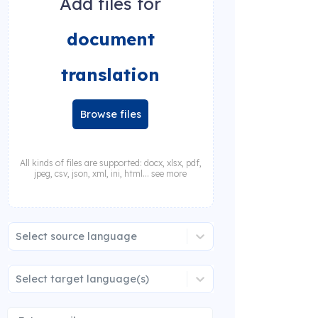
Add files for
document
translation
Browse files
All kinds of files are supported: docx, xlsx, pdf,
jpeg, csv, json, xml, ini, html... see more
Select source language
Select target language(s)