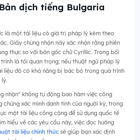
"Bản dịch tiếng Bulgaria
 là một tài liệu có giá trị pháp lý kèm theo
 xác. Giấy chứng nhận này xác nhận rằng phiên
ng thực so với bản gốc chữ Cyrillic. Trong bối
 trình là tối quan trọng; nếu thuật ngữ pháp lý
i liệu đó có khả năng bị bác bỏ trong quá trình
lý.
ứng nhận" không tự động bao hàm việc công
 chứng xác minh danh tính của người ký, trong
thực một tài liệu công cộng để sử dụng quốc tế
m hiểu về các yêu cầu này, việc đọc hướng
uật tài liệu chính thức
sẽ giúp bạn xác định