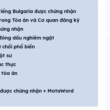
 tiếng Bulgaria được chứng nhận
trong Tòa án và Cơ quan đăng ký
hứng nhận
 đóng dấu nghiêm ngặt
 chối phổ biến
ật sư
ác thực
 tòa án
a được chứng nhận + MotaWord