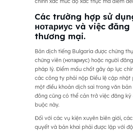
chính xác mức độ xác thực mà điểm đế
Các trường hợp sử dụng
нотариус và việc đăng 
thương mại.
Bản dịch tiếng Bulgaria được chứng th
chứng viên (нотариус) hoặc người đăng 
pháp lý. Điểm mấu chốt gây áp lực chín
các công ty phải nộp Điều lệ cập nhật
một điều khoản dịch sai trong văn bản
đông cũng có thể cản trở việc đăng ký 
buộc này.
Đối với các vụ kiện xuyên biên giới, cá
quyết và bản khai phải được lập với độ