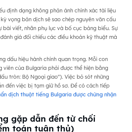
nếu định dạng không phản ánh chính xác tài liệu
h kỳ vọng bản dịch sẽ sao chép nguyên văn cấu
 bài viết, nhãn phụ lục và bố cục bảng biểu. Sự
đánh giá đối chiếu các điều khoản kỹ thuật mà
ững dấu hiệu hành chính quan trọng. Mỗi con
g viên của Bulgaria phải được thể hiện bằng
dấu tròn: Bộ Ngoại giao"). Việc bỏ sót những
n đến việc bị tạm giữ hồ sơ. Để có cách tiếp
uẩn dịch thuật tiếng Bulgaria được chứng nhận
g gặp dẫn đến từ chối
ểm toán tuân thủ)