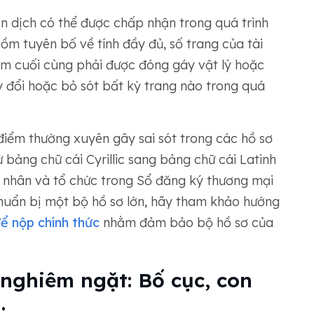
n dịch có thể được chấp nhận trong quá trình
ồm tuyên bố về tính đầy đủ, số trang của tài
hẩm cuối cùng phải được đóng gáy vật lý hoặc
 đổi hoặc bỏ sót bất kỳ trang nào trong quá
 điểm thường xuyên gây sai sót trong các hồ sơ
ừ bảng chữ cái Cyrillic sang bảng chữ cái Latinh
á nhân và tổ chức trong Sổ đăng ký thương mại
huẩn bị một bộ hồ sơ lớn, hãy tham khảo hướng
 để nộp chính thức
nhằm đảm bảo bộ hồ sơ của
nghiêm ngặt: Bố cục, con
.