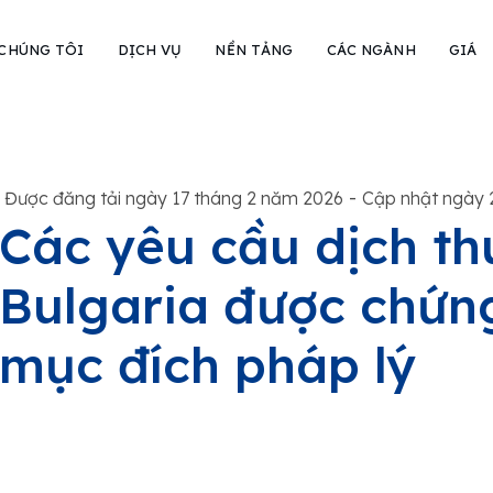
 CHÚNG TÔI
DỊCH VỤ
NỀN TẢNG
CÁC NGÀNH
GIÁ
-
Được đăng tải ngày 17 tháng 2 năm 2026
Cập nhật ngày 
Các yêu cầu dịch th
Bulgaria được chứn
mục đích pháp lý