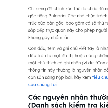
Chỉ riêng độ chính xác thôi là chưa đủ 
gốc tiếng Bulgaria. Các nhà chức trác
trúc của bản gốc, bao gồm cả số thứ tự
sắp xếp trực quan này cho phép người 
không gây nhầm lẫn.
Con dấu, tem và ghi chú viết tay là nh
dấu tròn từ một đô thị hoặc công chứn
một chú thích có ghi nhãn (ví dụ: "Con 
thông tin này thường là nguyên nhân dẫ
cận sẵn sàng nộp bài, hãy xem
tiêu ch
của chúng tôi
.
Các nguyên nhân thườn
(Danh sách kiểm tra ki