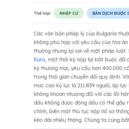
Thể loại:
NHẬP CƯ
BẢN DỊCH ĐƯỢC
Các văn bản pháp lý của Bulgaria thườn
không phù hợp với yêu cầu của tòa án 
thường nhưng lại sai về mặt pháp luật.
Euro
, một thời kỳ nộp lại bắt buộc đã đ
ký thương mại, yêu cầu hơn 400.000 cô
trong thời gian chuyển đổi quy định. Vớ
mức cao kỷ lục là 211.839 người, áp lực
không khoan nhượng đối với các lỗi hàn
dấu không được đóng dấu có thể gây ra
chính, biến một thủ tục nộp hồ sơ thô
kéo dài nhiều tháng. Chúng ta cùng bắt