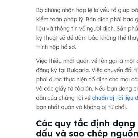
Bộ chứng nhận hợp lệ là yếu tố giúp bả
kiểm toán pháp lý. Bản dịch phải bao g
liệu và thông tin về người dịch. Sản p
kỹ thuật số để đảm bảo không thể thay
trình nộp hồ sơ.
Việc thiếu nhất quán về tên gọi là một
đăng ký tại Bulgaria. Việc chuyển đổi t
phải được thực hiện cố định cho mọi c
và các giấy tờ tòa án. Nếu bạn đang c
dẫn của chúng tôi về
chuẩn bị tài liệu
bạn nhất quán và không bị từ chối.
Các quy tắc định dạng 
dấu và sao chép nguồn