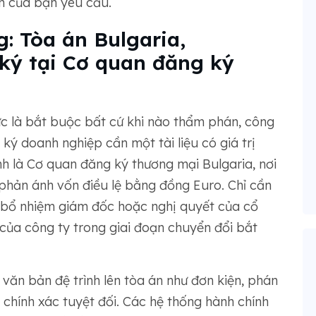
n của bạn yêu cầu.
: Tòa án Bulgaria,
ký tại Cơ quan đăng ký
ực là bắt buộc bất cứ khi nào thẩm phán, công
ký doanh nghiệp cần một tài liệu có giá trị
h là Cơ quan đăng ký thương mại Bulgaria, nơi
 phản ánh vốn điều lệ bằng đồng Euro. Chỉ cần
 bổ nhiệm giám đốc hoặc nghị quyết của cổ
của công ty trong giai đoạn chuyển đổi bắt
c văn bản đệ trình lên tòa án như đơn kiện, phán
 chính xác tuyệt đối. Các hệ thống hành chính