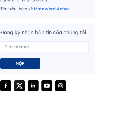
nghiệm tốt nhất cho bạn.
Tìm hiểu thêm về
MotaWord Active
.
Đăng ký nhận bản tin của chúng tôi
NỘP