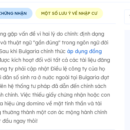
 CHỨNG NHẬN
MỘT SỐ LƯU Ý VỀ NHẬP CƯ
g gặp vấn đề vì hai lý do chính: định dạng
và thuật ngữ "gần đúng" trong ngôn ngữ đời
 Sau khi Bulgaria chính thức
áp dụng đồng
ược kích hoạt đối với tất cả các tài liệu đăng
ng ty phải cập nhật Điều lệ công ty của họ
i dân số sinh ra ở nước ngoài tại Bulgaria đạt
 lên hệ thống tư pháp đã dẫn đến chính sách
h chính. Việc thiếu giấy chứng nhận hoặc con
 hiệu ứng domino về mặt tinh thần và tài
ng thường thành một cơn ác mộng hành chính
 đầu ngay thôi!