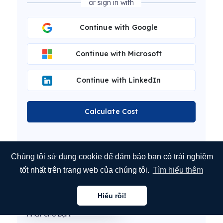
or sign in with
Continue with Google
Continue with Microsoft
Continue with LinkedIn
Calculate Cost
Chúng tôi sử dụng cookie để đảm bảo bạn có trải nghiệm
Bài viết này được dịch bởi phần mềm dịch
tốt nhất trên trang web của chúng tôi.
Tìm hiểu thêm
máy tự động MotaWord.
Đội ngũ biên tập viên của chúng tôi hiện đang
Hiểu rồi!
Tiếng việt
chỉnh sửa bài viết này để mang đến trải nghiệm tốt
nhất cho bạn.