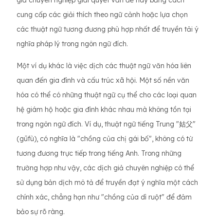
giả chuyên nghiệp giải quyết vấn đề này bằng cách
cung cấp các giải thích theo ngữ cảnh hoặc lựa chọn
các thuật ngữ tương đương phù hợp nhất để truyền tải ý
nghĩa pháp lý trong ngôn ngữ đích.
Một ví dụ khác là việc dịch các thuật ngữ văn hóa liên
quan đến gia đình và cấu trúc xã hội. Một số nền văn
hóa có thể có những thuật ngữ cụ thể cho các loại quan
hệ giám hộ hoặc gia đình khác nhau mà không tồn tại
trong ngôn ngữ đích. Ví dụ, thuật ngữ tiếng Trung "姑父"
(gūfù), có nghĩa là "chồng của chị gái bố", không có từ
tương đương trực tiếp trong tiếng Anh. Trong những
trường hợp như vậy, các dịch giả chuyên nghiệp có thể
sử dụng bản dịch mô tả để truyền đạt ý nghĩa một cách
chính xác, chẳng hạn như "chồng của dì ruột" để đảm
bảo sự rõ ràng.