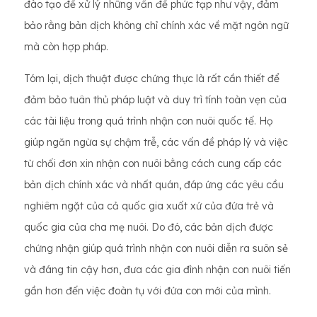
đào tạo để xử lý những vấn đề phức tạp như vậy, đảm
bảo rằng bản dịch không chỉ chính xác về mặt ngôn ngữ
mà còn hợp pháp.
Tóm lại, dịch thuật được chứng thực là rất cần thiết để
đảm bảo tuân thủ pháp luật và duy trì tính toàn vẹn của
các tài liệu trong quá trình nhận con nuôi quốc tế. Họ
giúp ngăn ngừa sự chậm trễ, các vấn đề pháp lý và việc
từ chối đơn xin nhận con nuôi bằng cách cung cấp các
bản dịch chính xác và nhất quán, đáp ứng các yêu cầu
nghiêm ngặt của cả quốc gia xuất xứ của đứa trẻ và
quốc gia của cha mẹ nuôi. Do đó, các bản dịch được
chứng nhận giúp quá trình nhận con nuôi diễn ra suôn sẻ
và đáng tin cậy hơn, đưa các gia đình nhận con nuôi tiến
gần hơn đến việc đoàn tụ với đứa con mới của mình.