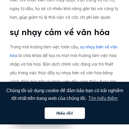
viên. Khi nhân viên cảm thấy được trân trọng và hỗ trợ
ngay từ đầu, họ sẽ có nhiều khả năng gắn bó với công ty
hơn, giúp giảm tỷ lệ thôi việc và các chi phí liên quan.
sự nhạy cảm về văn hóa
Trong môi trường làm việc toàn cầu,
sự nhạy bén về văn
hóa
là chìa khóa để tạo ra một môi trường làm việc hòa
nhập và hài hòa. Bản dịch chính xác đóng vai trò thiết
yếu trong việc thúc đẩy sự nhạy bén về văn hóa bằng
cách đảm bảo tất cả nhân viên đều cảm thấy được tôn
trọng và thấu hiểu, bất kể nền tảng văn hóa hay ngôn
Chúng tôi sử dụng cookie để đảm bảo bạn có trải nghiệm
tốt nhất trên trang web của chúng tôi.
Tìm hiểu thêm
ngữ của họ.
Hãy tôn trọng những sắc thái văn
Hiểu rồi!
hóa.
Tiếng việt
Tiếng việt
Tiếng việt