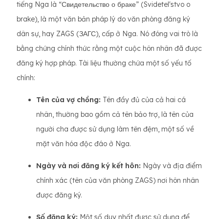
tiếng Nga là “Свидетельство о браке” (Svidetel'stvo o
brake), là một văn bản pháp lý do văn phòng đăng ký
dân sự, hay ZAGS (ЗАГС), cấp ở Nga. Nó đóng vai trò là
bằng chứng chính thức rằng một cuộc hôn nhân đã được
đăng ký hợp pháp. Tài liệu thường chứa một số yếu tố
chính:
Tên của vợ chồng:
Tên đầy đủ của cả hai cá
nhân, thường bao gồm cả tên bảo trợ, là tên của
người cha được sử dụng làm tên đệm, một số về
mặt văn hóa độc đáo ở Nga.
Ngày và nơi đăng ký kết hôn:
Ngày và địa điểm
chính xác (tên của văn phòng ZAGS) nơi hôn nhân
được đăng ký.
Số đăng ký:
Một số duy nhất được sử dụng để