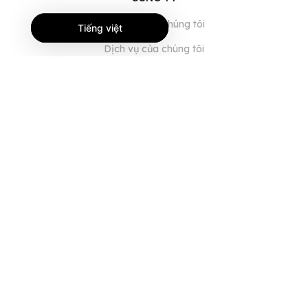
Giới thiệu về chúng tôi
Tiếng việt
Dịch vụ của chúng tôi
Blog
Câu hỏi thường gặp
Đội ngũ của chúng tôi
Nghề nghiệp
Pháp lý
Liên hệ
DÀNH CHO KHÁCH HÀNG
Đăng nhập
Đăng ký