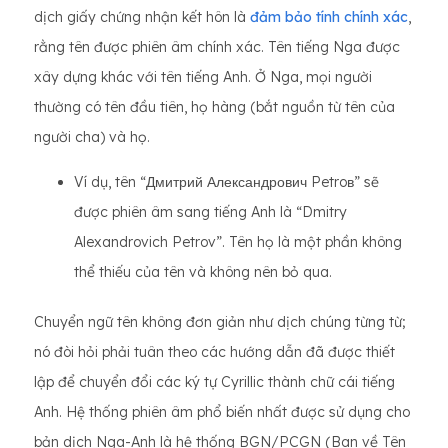
dịch giấy chứng nhận kết hôn là
đảm bảo tính chính xác
,
rằng tên được phiên âm chính xác. Tên tiếng Nga được
xây dựng khác với tên tiếng Anh. Ở Nga, mọi người
thường có tên đầu tiên, họ hàng (bắt nguồn từ tên của
người cha) và họ.
Ví dụ, tên “Дмитрий Александрович Petroв” sẽ
được phiên âm sang tiếng Anh là “Dmitry
Alexandrovich Petrov”. Tên họ là một phần không
thể thiếu của tên và không nên bỏ qua.
Chuyển ngữ tên không đơn giản như dịch chúng từng từ;
nó đòi hỏi phải tuân theo các hướng dẫn đã được thiết
lập để chuyển đổi các ký tự Cyrillic thành chữ cái tiếng
Anh. Hệ thống phiên âm phổ biến nhất được sử dụng cho
bản dịch Nga-Anh là hệ thống BGN/PCGN (Ban về Tên