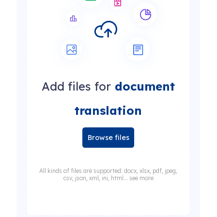
Add files for
document
translation
Browse files
All kinds of files are supported: docx, xlsx, pdf, jpeg,
csv, json, xml, ini, html... see more