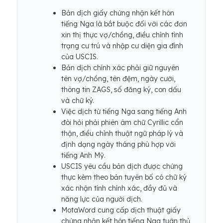
Bản dịch giấy chứng nhận kết hôn
tiếng Nga là bắt buộc đối với các đơn
xin thị thực vợ/chồng, điều chỉnh tình
trạng cư trú và nhập cư diện gia đình
của USCIS.
Bản dịch chính xác phải giữ nguyên
tên vợ/chồng, tên đệm, ngày cưới,
thông tin ZAGS, số đăng ký, con dấu
và chữ ký.
Việc dịch từ tiếng Nga sang tiếng Anh
đòi hỏi phải phiên âm chữ Cyrillic cẩn
thận, điều chỉnh thuật ngữ pháp lý và
định dạng ngày tháng phù hợp với
tiếng Anh Mỹ.
USCIS yêu cầu bản dịch được chứng
thực kèm theo bản tuyên bố có chữ ký
xác nhận tính chính xác, đầy đủ và
năng lực của người dịch.
MotaWord cung cấp dịch thuật giấy
chứng nhận kết hôn tiếng Nga tuân thủ