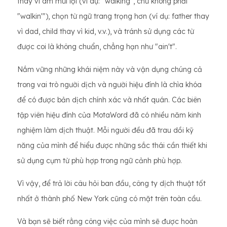
thay vì âm mũi lợi (ví dụ: "walking", chứ không phải
"walkin'"), chọn từ ngữ trang trọng hơn (ví dụ: father thay
vì dad, child thay vì kid, v.v.), và tránh sử dụng các từ
được coi là không chuẩn, chẳng hạn như "ain't".
Nắm vững những khái niệm này và vận dụng chúng cả
trong vai trò người dịch và người hiệu đính là chìa khóa
để có được bản dịch chính xác và nhất quán. Các biên
tập viên hiệu đính của MotaWord đã có nhiều năm kinh
nghiệm làm dịch thuật. Mỗi người đều đã trau dồi kỹ
năng của mình để hiểu được những sắc thái cần thiết khi
sử dụng cụm từ phù hợp trong ngữ cảnh phù hợp.
Vì vậy, để trả lời câu hỏi ban đầu, công ty dịch thuật tốt
nhất ở thành phố New York cũng có mặt trên toàn cầu.
Và bạn sẽ biết rằng công việc của mình sẽ được hoàn