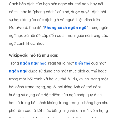
Cách bản dịch của bạn nên nghe như thế nào, hay nói
cách khác là "phong cách" của nó, được quyết định bởi
sự hợp tác giữa các dịch giả và người hiệu đính trên
MotaWord. Chủ đề
“
Phong cách ngôn ngữ
”
trong ngôn
ngữ học xã hội đề cập đến cách mọi người nói trong các
ngữ cảnh khác nhau.
Wikipedia mô tả như sau:
Trong
ngôn ngữ học
, register là một
biến thể
của một
ngôn ngữ
được sử dụng cho một mục đích cụ thể hoặc
trong một bối cảnh xã hội cụ thể. Ví dụ, khi nói trong một
bối cảnh trang trọng, người nói tiếng Anh có thể có xu
hướng sử dụng các đặc điểm của ngữ pháp quy định
hơn là trong bối cảnh không trang trọng—chẳng hạn như
phát âm các từ kết thúc bằng -ing với âm mũi vòm họng