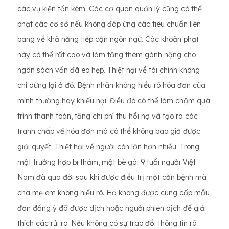
các vụ kiện tốn kém. Các cơ quan quản lý cũng có thể
phạt các cơ sở nếu không đáp ứng các tiêu chuẩn liên
bang về khả năng tiếp cận ngôn ngữ. Các khoản phạt
này có thể rất cao và làm tăng thêm gánh nặng cho
ngân sách vốn đã eo hẹp. Thiệt hại về tài chính không
chỉ dừng lại ở đó. Bệnh nhân không hiểu rõ hóa đơn của
mình thường hay khiếu nại. Điều đó có thể làm chậm quá
trình thanh toán, tăng chi phí thu hồi nợ và tạo ra các
tranh chấp về hóa đơn mà có thể không bao giờ được
giải quyết. Thiệt hại về người còn lớn hơn nhiều. Trong
một trường hợp bi thảm, một bé gái 9 tuổi người Việt
Nam đã qua đời sau khi được điều trị một căn bệnh mà
cha mẹ em không hiểu rõ. Họ không được cung cấp mẫu
đơn đồng ý đã được dịch hoặc người phiên dịch để giải
thích các rủi ro. Nếu không có sự trao đổi thông tin rõ