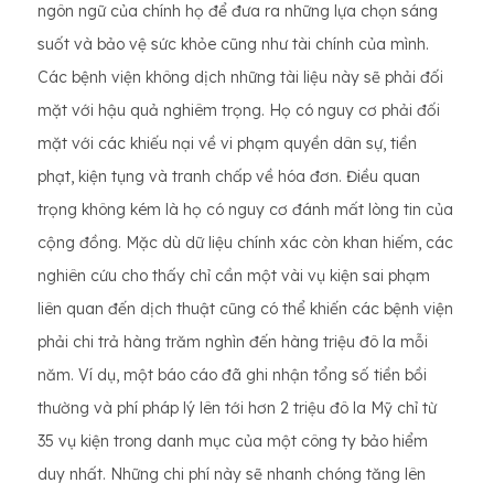
ngôn ngữ của chính họ để đưa ra những lựa chọn sáng
suốt và bảo vệ sức khỏe cũng như tài chính của mình.
Các bệnh viện không dịch những tài liệu này sẽ phải đối
mặt với hậu quả nghiêm trọng. Họ có nguy cơ phải đối
mặt với các khiếu nại về vi phạm quyền dân sự, tiền
phạt, kiện tụng và tranh chấp về hóa đơn. Điều quan
trọng không kém là họ có nguy cơ đánh mất lòng tin của
cộng đồng. Mặc dù dữ liệu chính xác còn khan hiếm, các
nghiên cứu cho thấy chỉ cần một vài vụ kiện sai phạm
liên quan đến dịch thuật cũng có thể khiến các bệnh viện
phải chi trả hàng trăm nghìn đến hàng triệu đô la mỗi
năm. Ví dụ, một báo cáo đã ghi nhận tổng số tiền bồi
thường và phí pháp lý lên tới hơn 2 triệu đô la Mỹ chỉ từ
35 vụ kiện trong danh mục của một công ty bảo hiểm
duy nhất. Những chi phí này sẽ nhanh chóng tăng lên