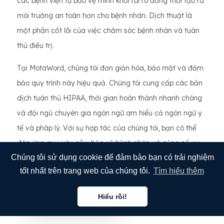
các bệnh viện tự bảo vệ mình khỏi rủi ro đồng thời tạo ra
môi trường an toàn hơn cho bệnh nhân. Dịch thuật là
một phần cốt lõi của việc chăm sóc bệnh nhân và tuân
thủ điều trị.
Tại MotaWord, chúng tôi đơn giản hóa, bảo mật và đảm
bảo quy trình này hiệu quả. Chúng tôi cung cấp các bản
dịch tuân thủ HIPAA, thời gian hoàn thành nhanh chóng
và đội ngũ chuyên gia ngôn ngữ am hiểu cả ngôn ngữ y
tế và pháp lý. Với sự hợp tác của chúng tôi, bạn có thể
đáp ứng mọi yêu cầu, bảo vệ bệnh nhân và củng cố uy
Chúng tôi sử dụng cookie để đảm bảo bạn có trải nghiệm
tín của mình trong cộng đồng.
tốt nhất trên trang web của chúng tôi.
Tìm hiểu thêm
Hãy hợp tác với MotaWord ngay hôm nay vì quyền lợi
chỉ có ý nghĩa khi bệnh nhân hiểu được chúng. Bạn đã
Hiểu rồi!
Tiếng việt
làm đủ cho bệnh nhân của mình chưa?