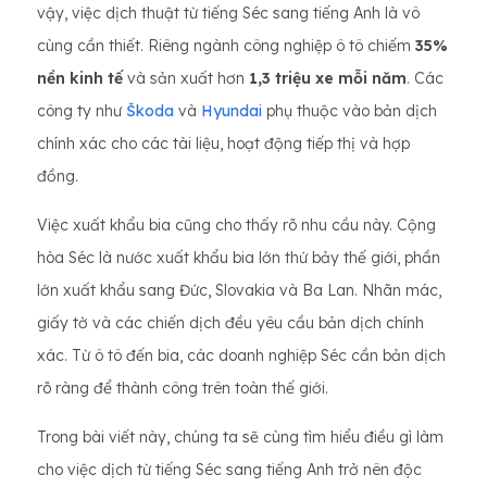
vậy, việc dịch thuật từ tiếng Séc sang tiếng Anh là vô
cùng cần thiết. Riêng ngành công nghiệp ô tô chiếm
35%
nền kinh tế
và sản xuất hơn
1,3 triệu xe mỗi năm
. Các
công ty như
Škoda
và
Hyundai
phụ thuộc vào bản dịch
chính xác cho các tài liệu, hoạt động tiếp thị và hợp
đồng.
Việc xuất khẩu bia cũng cho thấy rõ nhu cầu này. Cộng
hòa Séc là nước xuất khẩu bia lớn thứ bảy thế giới, phần
lớn xuất khẩu sang Đức, Slovakia và Ba Lan. Nhãn mác,
giấy tờ và các chiến dịch đều yêu cầu bản dịch chính
xác. Từ ô tô đến bia, các doanh nghiệp Séc cần bản dịch
rõ ràng để thành công trên toàn thế giới.
Trong bài viết này, chúng ta sẽ cùng tìm hiểu điều gì làm
cho việc dịch từ tiếng Séc sang tiếng Anh trở nên độc