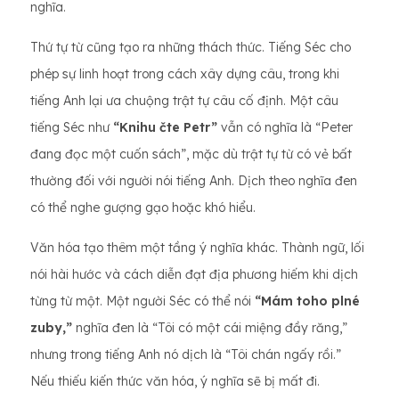
nghĩa.
Thứ tự từ cũng tạo ra những thách thức. Tiếng Séc cho
phép sự linh hoạt trong cách xây dựng câu, trong khi
tiếng Anh lại ưa chuộng trật tự câu cố định. Một câu
tiếng Séc như
“Knihu čte Petr”
vẫn có nghĩa là “Peter
đang đọc một cuốn sách”, mặc dù trật tự từ có vẻ bất
thường đối với người nói tiếng Anh. Dịch theo nghĩa đen
có thể nghe gượng gạo hoặc khó hiểu.
Văn hóa tạo thêm một tầng ý nghĩa khác. Thành ngữ, lối
nói hài hước và cách diễn đạt địa phương hiếm khi dịch
từng từ một. Một người Séc có thể nói
“Mám toho plné
zuby,”
nghĩa đen là “Tôi có một cái miệng đầy răng,”
nhưng trong tiếng Anh nó dịch là “Tôi chán ngấy rồi.”
Nếu thiếu kiến ​​thức văn hóa, ý nghĩa sẽ bị mất đi.