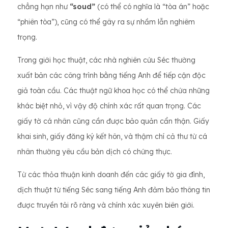
chẳng hạn như
“soud”
(có thể có nghĩa là “tòa án” hoặc
“phiên tòa”), cũng có thể gây ra sự nhầm lẫn nghiêm
trọng.
Trong giới học thuật, các nhà nghiên cứu Séc thường
xuất bản các công trình bằng tiếng Anh để tiếp cận độc
giả toàn cầu. Các thuật ngữ khoa học có thể chứa những
khác biệt nhỏ, vì vậy độ chính xác rất quan trọng. Các
giấy tờ cá nhân cũng cần được bảo quản cẩn thận. Giấy
khai sinh, giấy đăng ký kết hôn, và thậm chí cả thư từ cá
nhân thường yêu cầu bản dịch có chứng thực.
Từ các thỏa thuận kinh doanh đến các giấy tờ gia đình,
dịch thuật từ tiếng Séc sang tiếng Anh đảm bảo thông tin
được truyền tải rõ ràng và chính xác xuyên biên giới.