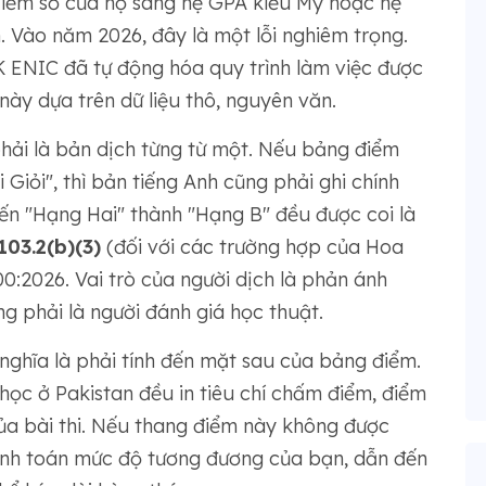
điểm số của họ sang hệ GPA kiểu Mỹ hoặc hệ
. Vào năm 2026, đây là một lỗi nghiêm trọng.
 ENIC đã tự động hóa quy trình làm việc được
 này dựa trên dữ liệu thô, nguyên văn.
phải là bản dịch từng từ một. Nếu bảng điểm
Giỏi", thì bản tiếng Anh cũng phải ghi chính
ến "Hạng Hai" thành "Hạng B" đều được coi là
103.2(b)(3)
(đối với các trường hợp của Hoa
0:2026. Vai trò của người dịch là phản ánh
g phải là người đánh giá học thuật.
nghĩa là phải tính đến mặt sau của bảng điểm.
 học ở Pakistan đều in tiêu chí chấm điểm, điểm
 của bài thi. Nếu thang điểm này không được
tính toán mức độ tương đương của bạn, dẫn đến