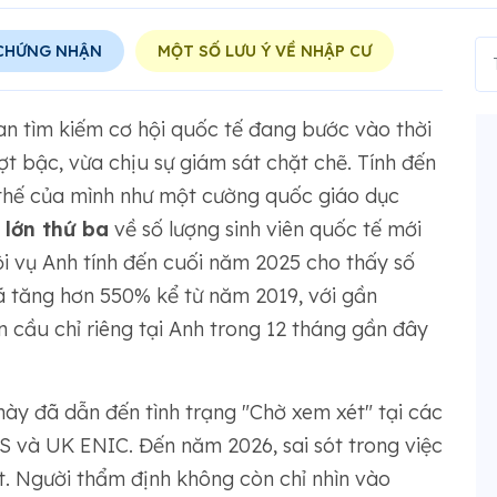
 CHỨNG NHẬN
MỘT SỐ LƯU Ý VỀ NHẬP CƯ
tan tìm kiếm cơ hội quốc tế đang bước vào thời
ợt bậc, vừa chịu sự giám sát chặt chẽ. Tính đến
 thế của mình như một cường quốc giáo dục
 lớn thứ ba
về số lượng sinh viên quốc tế mới
i vụ Anh tính đến cuối năm 2025 cho thấy số
ã tăng hơn 550% kể từ năm 2019, với gần
 cầu chỉ riêng tại Anh trong 12 tháng gần đây
này đã dẫn đến tình trạng "Chờ xem xét" tại các
S và UK ENIC. Đến năm 2026, sai sót trong việc
t. Người thẩm định không còn chỉ nhìn vào