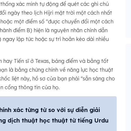
thống xác minh tự động để quét các ghi chú
i ngày theo lịch Hijri mặt trời một cách nhất
t hoặc một điểm số "được chuyển đổi một cách
thành điểm B) hiện là nguyên nhân chính dẫn
ngay lập tức hoặc sự trì hoãn kéo dài nhiều
 hay Tiến sĩ ở Texas, bảng điểm và bằng tốt
ạn là bằng chứng chính về năng lực học thuật
hốc liệt này, hồ sơ của bạn phải "sẵn sàng cho
n cổng thông tin của họ.
ính xác từng từ so với sự diễn giải
g dịch thuật học thuật từ tiếng Urdu