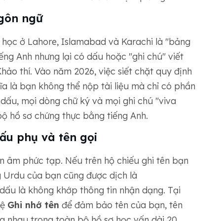
ngôn ngữ
 học ở Lahore, Islamabad và Karachi là "bảng
ếng Anh nhưng lại có dấu hoặc "ghi chú" viết
ảo thí. Vào năm 2026, việc siết chặt quy định
ĩa là bạn không thể nộp tài liệu mà chỉ có phần
dấu, mọi dòng chữ ký và mọi ghi chú "viva
bộ hồ sơ chứng thực bằng tiếng Anh.
ấu phụ và tên gọi
n âm phức tạp. Nếu trên hộ chiếu ghi tên bạn
 Urdu của bạn cũng được dịch là
ấu là không khớp thông tin nhận dạng. Tại
hệ
Ghi nhớ tên
để đảm bảo tên của bạn, tên
ng nhau trong toàn bộ hồ sơ học vấn dài 20