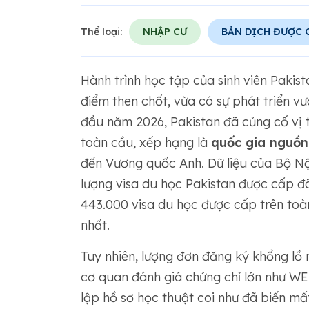
Thể loại:
NHẬP CƯ
BẢN DỊCH ĐƯỢC
Hành trình học tập của sinh viên Pakis
điểm then chốt, vừa có sự phát triển vư
đầu năm 2026, Pakistan đã củng cố vị
toàn cầu, xếp hạng là
quốc gia nguồn
đến Vương quốc Anh. Dữ liệu của Bộ Nộ
lượng visa du học Pakistan được cấp đ
443.000 visa du học được cấp trên toàn
nhất.
Tuy nhiên, lượng đơn đăng ký khổng lồ 
cơ quan đánh giá chứng chỉ lớn như WE
lập hồ sơ học thuật coi như đã biến mấ