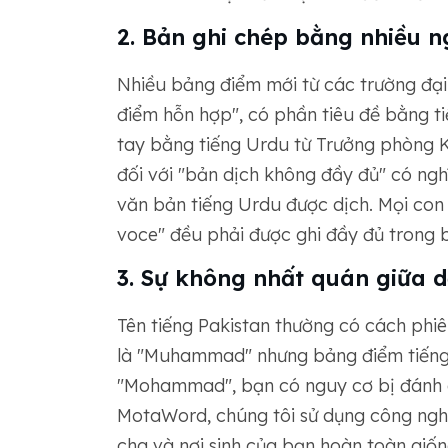
2. Bản ghi chép bằng nhiều 
Nhiều bảng điểm mới từ các trường đại
điểm hỗn hợp", có phần tiêu đề bằng ti
tay bằng tiếng Urdu từ Trưởng phòng Kh
đối với "bản dịch không đầy đủ" có ngh
văn bản tiếng Urdu được dịch. Mọi con 
voce" đều phải được ghi đầy đủ trong 
3. Sự không nhất quán giữa d
Tên tiếng Pakistan thường có cách phiê
là "Muhammad" nhưng bảng điểm tiếng
"Mohammad", bạn có nguy cơ bị đánh d
MotaWord, chúng tôi sử dụng công ng
cha và nơi sinh của bạn hoàn toàn giố