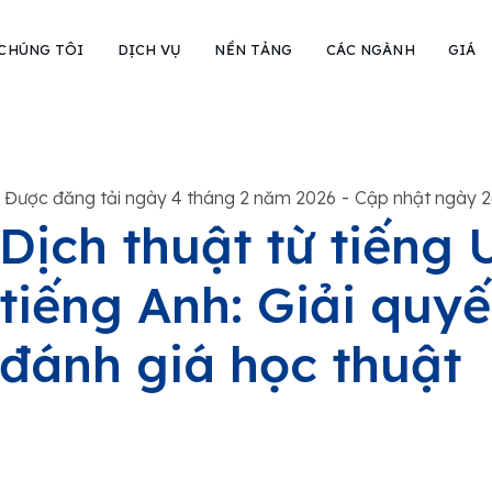
 CHÚNG TÔI
DỊCH VỤ
NỀN TẢNG
CÁC NGÀNH
GIÁ
-
Được đăng tải ngày 4 tháng 2 năm 2026
Cập nhật ngày 2
Dịch thuật từ tiếng
tiếng Anh: Giải quy
đánh giá học thuật