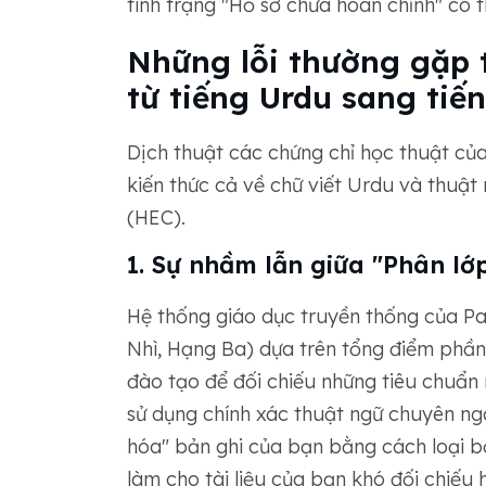
tình trạng "Hồ sơ chưa hoàn chỉnh" có 
Những lỗi thường gặp t
từ tiếng Urdu sang tiế
Dịch thuật các chứng chỉ học thuật của
kiến ​​thức cả về chữ viết Urdu và thu
(HEC).
1. Sự nhầm lẫn giữa "Phân lớp
Hệ thống giáo dục truyền thống của Pa
Nhì, Hạng Ba) dựa trên tổng điểm phần
đào tạo để đối chiếu những tiêu chuẩn 
sử dụng chính xác thuật ngữ chuyên ng
hóa" bản ghi của bạn bằng cách loại b
làm cho tài liệu của bạn khó đối chiếu 