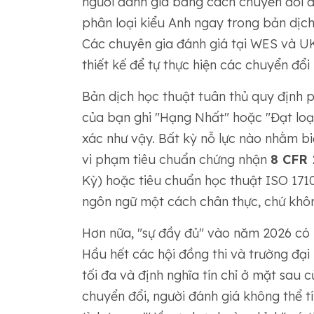
người đánh giá bằng cách chuyển đổi 
phân loại kiểu Anh ngay trong bản dịch
Các chuyên gia đánh giá tại WES và UK
thiết kế để tự thực hiện các chuyển đổi
Bản dịch học thuật tuân thủ quy định 
của bạn ghi "Hạng Nhất" hoặc "Đạt loại 
xác như vậy. Bất kỳ nỗ lực nào nhằm bi
vi phạm tiêu chuẩn chứng nhận
8 CFR 
Kỳ) hoặc tiêu chuẩn học thuật ISO 1710
ngôn ngữ một cách chân thực, chứ khôn
Hơn nữa, "sự đầy đủ" vào năm 2026 có 
Hầu hết các hội đồng thi và trường đại
tối đa và định nghĩa tín chỉ ở mặt sau
chuyển đổi, người đánh giá không thể 