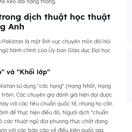
thể kéo dài hàng tháng.
rong dịch thuật học thuật
ng Anh
 Pakistan là một lĩnh vực chuyên môn đòi hỏi
ật ngữ hành chính của Ủy ban Giáo dục Đại học
" và "Khối lớp"
kistan sử dụng "các hạng" (Hạng Nhất, Hạng
 trăm. Các chuyên gia đánh giá hiện đại được
này với các tiêu chuẩn quốc tế, nhưng họ cần
ành để thực hiện điều đó. Người dịch "chuẩn
ỏ các thuật ngữ địa phương thực chất đang
hơn với các báo cáo về điều kiện quốc gia.