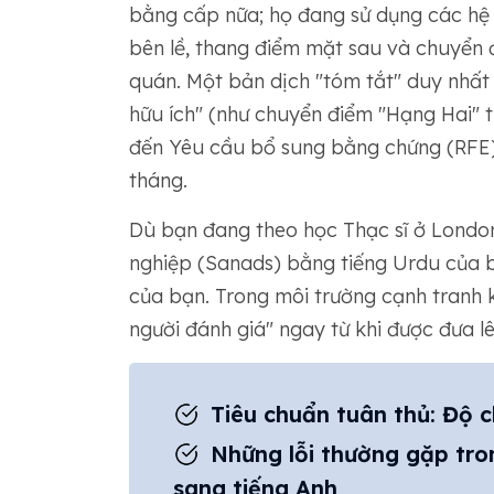
bằng cấp nữa; họ đang sử dụng các hệ 
bên lề, thang điểm mặt sau và chuyển đổ
quán. Một bản dịch "tóm tắt" duy nhấ
hữu ích" (như chuyển điểm "Hạng Hai" 
đến Yêu cầu bổ sung bằng chứng (RFE) 
tháng.
Dù bạn đang theo học Thạc sĩ ở London
nghiệp (Sanads) bằng tiếng Urdu của b
của bạn. Trong môi trường cạnh tranh k
người đánh giá" ngay từ khi được đưa lê
Tiêu chuẩn tuân thủ: Độ ch
Những lỗi thường gặp tron
sang tiếng Anh