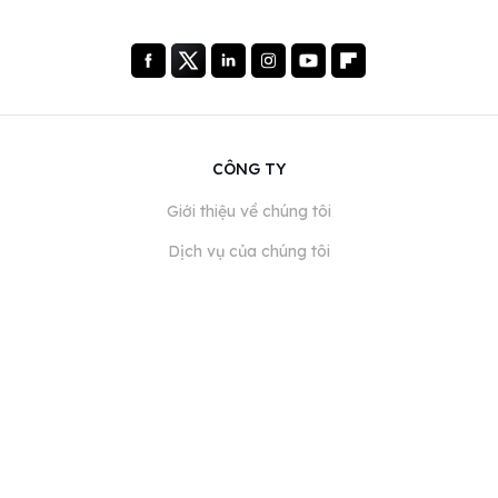
CÔNG TY
Giới thiệu về chúng tôi
Dịch vụ của chúng tôi
Blog
Câu hỏi thường gặp
Đội ngũ của chúng tôi
Nghề nghiệp
Pháp lý
Liên hệ