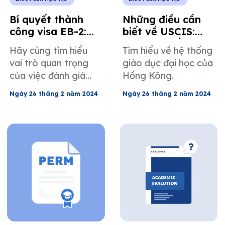
Bí quyết thành
Những điều cần
công visa EB-2:
biết về USCIS:
Vai trò của đánh
Đánh giá bằng
Hãy cùng tìm hiểu
Tìm hiểu về hệ thống
giá học tập
cấp tại Hồng
vai trò quan trọng
giáo dục đại học của
Kông dành cho
của việc đánh giá
Hồng Kông.
luật sư di trú
học thuật trong quy
Ngày 26 tháng 2 năm 2024
Ngày 26 tháng 2 năm 2024
trình xin visa EB-2.