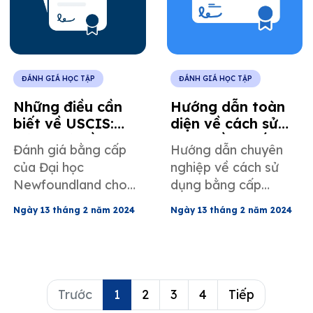
ĐÁNH GIÁ HỌC TẬP
ĐÁNH GIÁ HỌC TẬP
Những điều cần
Hướng dẫn toàn
biết về USCIS:
diện về cách sử
Đánh giá bằng
dụng bằng cấp
Đánh giá bằng cấp
Hướng dẫn chuyên
cấp từ
Argentina trong
của Đại học
nghiệp về cách sử
Newfoundland và
thủ tục nhập cư
Newfoundland cho
dụng bằng cấp
Labrador, Canada
Hoa Kỳ.
mục đích nhập cư với
Argentina để nhập
Ngày 13 tháng 2 năm 2024
Ngày 13 tháng 2 năm 2024
sự hướng dẫn chuyên
cư vào Mỹ.
môn từ MotaWord.
Trước
1
2
3
4
Tiếp