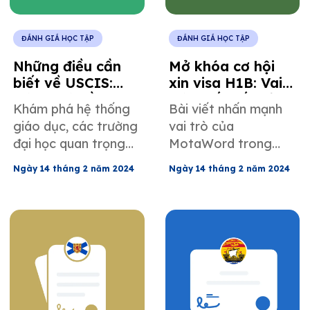
ĐÁNH GIÁ HỌC TẬP
ĐÁNH GIÁ HỌC TẬP
Những điều cần
Mở khóa cơ hội
biết về USCIS:
xin visa H1B: Vai
Đánh giá bằng
trò thiết yếu của
Khám phá hệ thống
Bài viết nhấn mạnh
cấp từ Đảo Prince
đánh giá học tập
giáo dục, các trường
vai trò của
Edward, Canada
đại học quan trọng
MotaWord trong
của Đảo Prince
việc hỗ trợ xét duyệt
Ngày 14 tháng 2 năm 2024
Ngày 14 tháng 2 năm 2024
Edward và đánh giá
visa H1B thông qua
bằng cấp của
đánh giá học vấn,
MotaWord dành cho
một yếu tố quan
mục đích nhập cư.
trọng đối với cơ hội
nghề nghiệp tại Hoa
Kỳ.