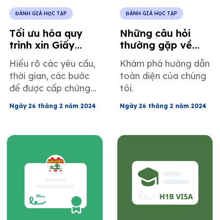
ĐÁNH GIÁ HỌC TẬP
ĐÁNH GIÁ HỌC TẬP
Tối ưu hóa quy
Những câu hỏi
trình xin Giấy
thường gặp về
chứng nhận lao
đánh giá học
Hiểu rõ các yêu cầu,
Khám phá hướng dẫn
động thường trú
thuật
thời gian, các bước
toàn diện của chúng
(PERM) với dịch
để được cấp chứng
tôi.
vụ đánh giá học
chỉ PERM và Quy tắc
thuật của
Ngày 26 tháng 2 năm 2024
Ngày 26 tháng 2 năm 2024
Nguồn duy nhất.
MotaWord.