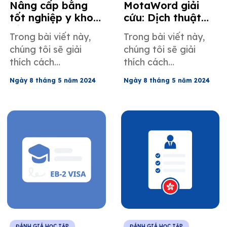
Nâng cấp bằng
MotaWord giải
tốt nghiệp y khoa
cứu: Dịch thuật
của bạn lên tiêu
được chứng nhận
Trong bài viết này,
Trong bài viết này,
chuẩn ECFMG với
cho kỳ thi USMLE
chúng tôi sẽ giải
chúng tôi sẽ giải
MotaWord.
thích cách
thích cách
MotaWord có thể
MotaWord cung cấp
Ngày 8 tháng 5 năm 2024
Ngày 8 tháng 5 năm 2024
giúp bạn đạt được
dịch thuật được
chứng chỉ ECFMG
chứng nhận cho
cho bằng y khoa của
bằng cấp y khoa để
mình.
chuẩn bị cho kỳ thi
USMLE.
ĐÁNH GIÁ HỌC TẬP
ĐÁNH GIÁ HỌC TẬP