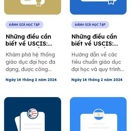
ĐÁNH GIÁ HỌC TẬP
ĐÁNH GIÁ HỌC TẬP
Những điều cần
Những điều cần
biết về USCIS:
biết về USCIS:
Đánh giá bằng
Đánh giá bằng
Khám phá hệ thống
Hướng dẫn về các
cấp từ Nova
cấp từ New
giáo dục đại học đa
tiêu chuẩn giáo dục
Scotia, Canada
Brunswick,
dạng, được công
đại học và quy trình
Canada
nhận của Nova
đánh giá tại New
Ngày 14 tháng 2 năm 2024
Ngày 14 tháng 2 năm 2024
Scotia và đánh giá
Brunswick, Canada
bằng cấp chính xác
dành cho hồ sơ nộp
của MotaWord.
cho USCIS, nêu bật
dịch vụ đánh giá của
MotaWord.