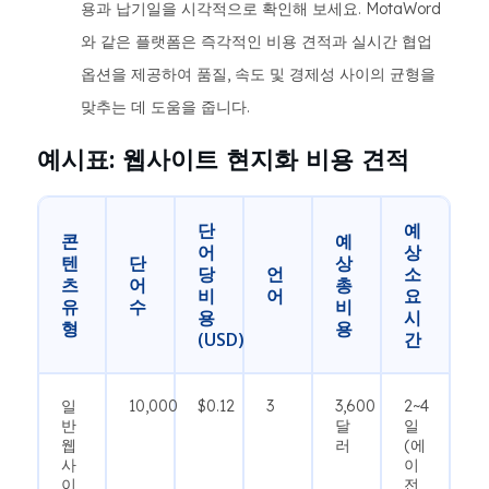
용과 납기일을 시각적으로 확인해 보세요. MotaWord
와 같은 플랫폼은 즉각적인 비용 견적과 실시간 협업
옵션을 제공하여 품질, 속도 및 경제성 사이의 균형을
맞추는 데 도움을 줍니다.
예시표: 웹사이트 현지화 비용 견적
단
예
콘
예
어
상
텐
단
상
당
언
소
츠
어
총
비
어
요
유
수
비
용
시
형
용
(USD)
간
일
10,000
$0.12
3
3,600
2~4
반
달
일
웹
러
(에
사
이
이
전