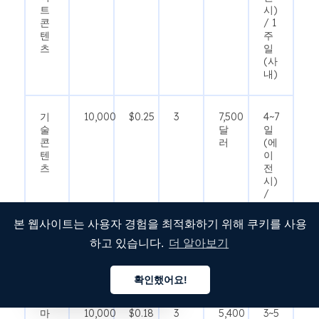
트
시)
콘
/ 1
텐
주
츠
일
(사
내)
기
10,000
$0.25
3
7,500
4~7
술
달
일
콘
러
(에
텐
이
츠
전
시)
/
1~2
주
본 웹사이트는 사용자 경험을 최적화하기 위해 쿠키를 사용
(사
하고 있습니다.
더 알아보기
내
채
용)
확인했어요!
한국어
마
10,000
$0.18
3
5,400
3~5