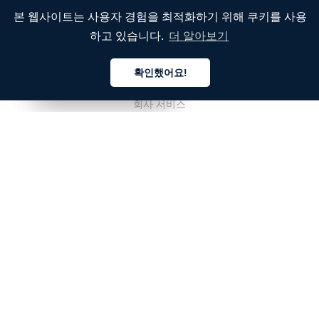
본 웹사이트는 사용자 경험을 최적화하기 위해 쿠키를 사용
하고 있습니다.
더 알아보기
회사
확인했어요!
회사 소개
한국어
한국어
한국어
회사 서비스
블로그
자주 묻는 질문
팀 소개
채용
법률
우리에게 연락주세요.
고객용