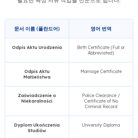
필요한 특정 서류 작업을 전문으로 합니다.
문서 이름 (폴란드어)
영어 번역
Odpis Aktu Urodzenia
Birth Certificate (Full or
Abbreviated)
Odpis Aktu
Marriage Certificate
Małżeństwa
Zaświadczenie o
Police Clearance /
Niekaralności
Certificate of No
Criminal Record
Dyplom Ukończenia
University Diploma
Studiów