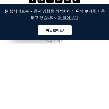
본 웹사이트는 사용자 경험을 최적화하기 위해 쿠키를 사용
하고 있습니다.
더 알아보기
회사
확인했어요!
회사 소개
한국어
한국어
한국어
회사 서비스
블로그
자주 묻는 질문
팀 소개
채용
법률
우리에게 연락주세요.