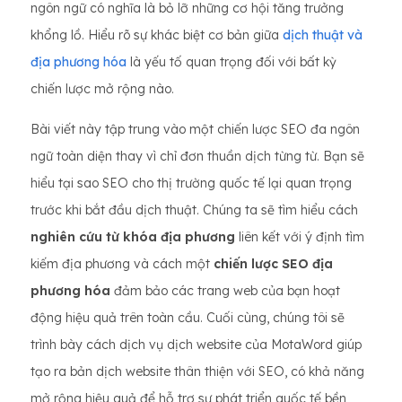
ngôn ngữ có nghĩa là bỏ lỡ những cơ hội tăng trưởng
khổng lồ. Hiểu rõ sự khác biệt cơ bản giữa
dịch thuật và
địa phương hóa
là yếu tố quan trọng đối với bất kỳ
chiến lược mở rộng nào.
Bài viết này tập trung vào một chiến lược SEO đa ngôn
ngữ toàn diện thay vì chỉ đơn thuần dịch từng từ. Bạn sẽ
hiểu tại sao SEO cho thị trường quốc tế lại quan trọng
trước khi bắt đầu dịch thuật. Chúng ta sẽ tìm hiểu cách
nghiên cứu từ khóa địa phương
liên kết với ý định tìm
kiếm địa phương và cách một
chiến lược SEO địa
phương hóa
đảm bảo các trang web của bạn hoạt
động hiệu quả trên toàn cầu. Cuối cùng, chúng tôi sẽ
trình bày cách dịch vụ dịch website của MotaWord giúp
tạo ra bản dịch website thân thiện với SEO, có khả năng
mở rộng hiệu quả để hỗ trợ sự phát triển quốc tế bền