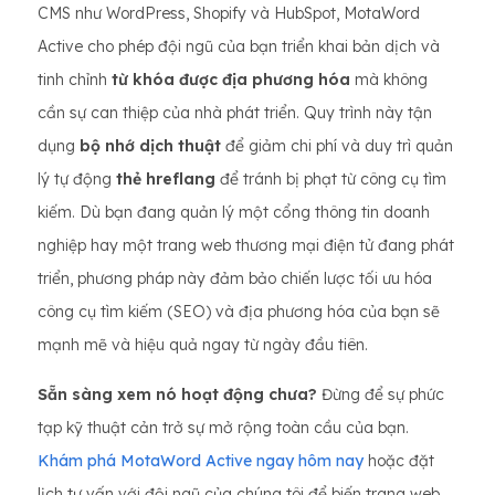
CMS như WordPress, Shopify và HubSpot, MotaWord
Active cho phép đội ngũ của bạn triển khai bản dịch và
tinh chỉnh
từ khóa được địa phương hóa
mà không
cần sự can thiệp của nhà phát triển. Quy trình này tận
dụng
bộ nhớ dịch thuật
để giảm chi phí và duy trì quản
lý tự động
thẻ hreflang
để tránh bị phạt từ công cụ tìm
kiếm. Dù bạn đang quản lý một cổng thông tin doanh
nghiệp hay một trang web thương mại điện tử đang phát
triển, phương pháp này đảm bảo chiến lược tối ưu hóa
công cụ tìm kiếm (SEO) và địa phương hóa của bạn sẽ
mạnh mẽ và hiệu quả ngay từ ngày đầu tiên.
Sẵn sàng xem nó hoạt động chưa?
Đừng để sự phức
tạp kỹ thuật cản trở sự mở rộng toàn cầu của bạn.
Khám phá MotaWord Active ngay hôm nay
hoặc đặt
lịch tư vấn với đội ngũ của chúng tôi để biến trang web