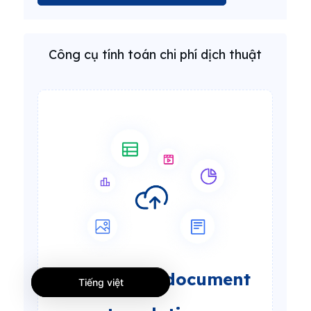
Công cụ tính toán chi phí dịch thuật
Add files for
document
Tiếng việt