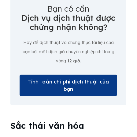
Bạn có cần
Dịch vụ dịch thuật được
chứng nhận không?
Hãy để dịch thuật và chứng thực tài liệu của
bạn bởi một dịch giả chuyên nghiệp chỉ trong
vòng
12 giờ.
Tính toán chi phí dịch thuật của
bạn
Sắc thái văn hóa