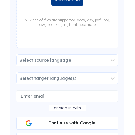
All kinds of files are supported: docx, xlsx, pdf, jpeg,
csv, json, xml, ini, html... see more
Select source language
Select target language(s)
or sign in with
Continue with Google