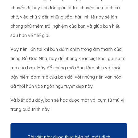
chuyến đi, hay chỉ đơn giản là trò chuyện bên tách cà
phê, việc chú ý đến những sắc thái tinh tế này sẽ làm
phong phú thêm trải nghiệm của bạn và giúp bạn hiểu
sâu hơn về thế giới.
Vậy nên, lần tới khi bạn đắm chìm trong âm thanh của
tiếng Bồ Đào Nha, hãy để những khác biệt khơi gợi sự tò
mò của bạn. Hãy để chúng mở rộng tầm nhìn và khơi
dậy niềm đam mê của bạn đối với những nền văn hóa
đã thổi hồn vào ngôn ngữ tuyệt đẹp này.
Và biết đâu đấy, bạn sẽ học được một vài cụm từ thú vị
trong quá trình này!
Bài viết này được thực hiện bởi một dịch