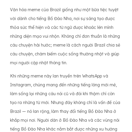
Văn hóa meme của Brazil giống như một bữa tiệc tuyệt
vời dành cho tiếng Bồ Đào Nha, nơi sự sáng tạo được
thỏa sức thể hiện và các từ ngữ được khoác lên mình
những diện mạo vui nhộn. Không chỉ đơn thuần là những
câu chuyện hài hước; meme là cách người Brazil chia sẻ
câu chuyện, châm biếm cuộc sống thường nhật và giúp
mọi người cập nhật thông tin.
Khi những meme này lan truyền trên WhatsApp và
Instagram, chúng mang đến những tiếng lóng mới mẻ,
làm sống lại những câu nói cũ và đôi khi thậm chí còn
tạo ra những từ mới. Nhưng đây không chỉ là vấn đề của
Brazil — nó lan rộng, làm thay đổi tiếng Bồ Đào Nha ở
khắp mọi nơi. Người dân ở Bồ Đào Nha và các vùng nói
tiếng Bồ Đào Nha khác nắm bắt được những xu hướng