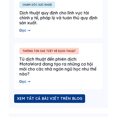
CHĂM SÓC SỨC KHỎE
Dịch thuật quy định cho lĩnh vực tài
chính y tế, pháp lý và tuân thủ quy định
sản xuất.
Đọc ➞
THÔNG TIN CHI TIẾT VỀ DỊCH THUẬT
Từ dịch thuật đến phiên dịch:
MotaWord đang tạo ra những cơ hội
mới cho các nhà ngôn ngữ học như thế
nào?
Đọc ➞
XEM TẤT CẢ BÀI VIẾT TRÊN BLOG