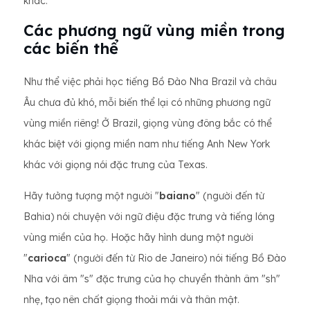
khác.
Các phương ngữ vùng miền trong
các biến thể
Như thể việc phải học tiếng Bồ Đào Nha Brazil và châu
Âu chưa đủ khó, mỗi biến thể lại có những phương ngữ
vùng miền riêng! Ở Brazil, giọng vùng đông bắc có thể
khác biệt với giọng miền nam như tiếng Anh New York
khác với giọng nói đặc trưng của Texas.
Hãy tưởng tượng một người "
baiano
" (người đến từ
Bahia) nói chuyện với ngữ điệu đặc trưng và tiếng lóng
vùng miền của họ. Hoặc hãy hình dung một người
"
carioca
" (người đến từ Rio de Janeiro) nói tiếng Bồ Đào
Nha với âm "s" đặc trưng của họ chuyển thành âm "sh"
nhẹ, tạo nên chất giọng thoải mái và thân mật.