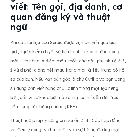
viết: Tên gọi, địa danh, cơ
quan đăng ký và thuật
ngữ
Khi các tài liệu của Serbia được vận chuyển qua biên
giới, người kiểm duyệt sẽ tiến hành so sánh từng dòng
một. Tên riêng là điểm mấu chốt; các dấu phụ như č, ć, š,
ž và đ phải giống hệt nhau trong mọi tài liệu trong bộ hồ
sơ của bạn. Nếu văn bản gốc là chữ Cyrillic và bạn đang
sử dụng bản viết bằng chữ Latinh trong một tệp riêng
biệt, bất kỳ sự khác biệt nào cũng có thể dẫn đến Yêu
cầu cung cấp bằng chứng (RFE).
Thuật ngữ pháp lý cũng cần sự ổn định. Các hợp đồng
và điều lệ công ty phụ thuộc vào sự tương đương một