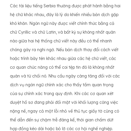
Các tài liệu tiếng Serbia thường được phát hành bằng hai
hệ chữ khác nhau, đây là lý do khiến nhiều bản dịch gặp
khó khăn. Ngôn ngữ này được viết chính thức bằng cả
chữ Cyrillic và chữ Latin, và bất kỳ sự không nhất quán
nào giữa hai hệ thống chữ viết này đều có thể nhanh
chóng gây ra nghi ngờ. Nếu bản dịch thay đổi cách viết
hoặc trình bày tên khác nhau giữa các hệ chữ viết, các
cơ quan chức năng có thể coi tệp tin đó là không nhất
quán và từ chối nó. Nhu cầu ngày càng tăng đối với các
dịch vụ ngôn ngữ chính xác cho thấy tầm quan trọng
của sự chính xác trong quy định. Khi các cơ quan xét
duyệt hồ sơ đang phải đối mặt với khối lượng công việc
nặng nề, ngay cả một lỗi nhỏ về thủ tục giấy tờ cũng có
thể dẫn đến sự chậm trễ đáng kể, thời gian chấm dứt
hợp đồng kéo dài hoặc bỏ lỡ các cơ hội nghề nghiệp.