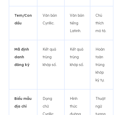
Tem/Con
Văn bản
Văn bản
Chú
dấu
Cyrillic.
tiếng
thích
Latinh.
mô tả.
Mã định
Kết quả
Kết quả
Hoàn
danh
trùng
trùng
toàn
đăng ký
khớp số.
khớp số.
trùng
khớp
ký tự.
Biểu mẫu
Dạng
Hình
Thuật
địa chỉ
chữ
thức
ngữ
Cyrillic
đường
tương