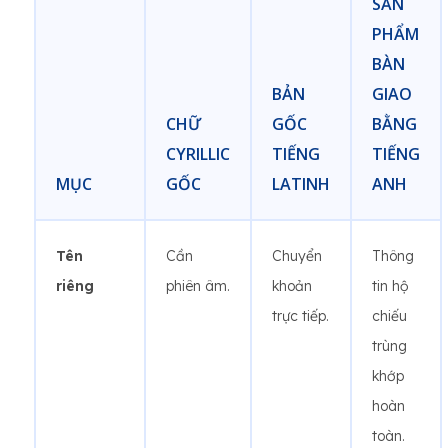
SẢN
PHẨM
BÀN
BẢN
GIAO
CHỮ
GỐC
BẰNG
CYRILLIC
TIẾNG
TIẾNG
MỤC
GỐC
LATINH
ANH
Tên
Cần
Chuyển
Thông
riêng
phiên âm.
khoản
tin hộ
trực tiếp.
chiếu
trùng
khớp
hoàn
toàn.