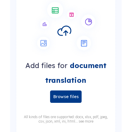
Add files for
document
translation
Browse files
All kinds of files are supported: docx, xlsx, pdf, jpeg,
csv, json, xml, ini, html... see more