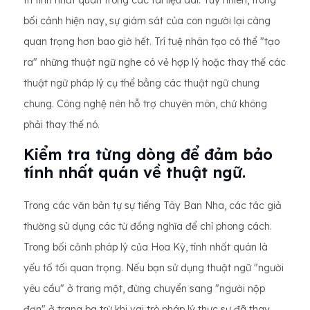
trì tính nhất quán trong các tài liệu dài. Tuy nhiên, trong
bối cảnh hiện nay, sự giám sát của con người lại càng
quan trọng hơn bao giờ hết. Trí tuệ nhân tạo có thể "tạo
ra" những thuật ngữ nghe có vẻ hợp lý hoặc thay thế các
thuật ngữ pháp lý cụ thể bằng các thuật ngữ chung
chung. Công nghệ nên hỗ trợ chuyên môn, chứ không
phải thay thế nó.
Kiểm tra từng dòng để đảm bảo
tính nhất quán về thuật ngữ.
Trong các văn bản tự sự tiếng Tây Ban Nha, các tác giả
thường sử dụng các từ đồng nghĩa để chỉ phong cách.
Trong bối cảnh pháp lý của Hoa Kỳ, tính nhất quán là
yếu tố tối quan trọng. Nếu bạn sử dụng thuật ngữ "người
yêu cầu" ở trang một, đừng chuyển sang "người nộp
đơn" ở trang ba trừ khi vai trò pháp lý thực sự đã thay