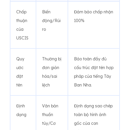
Chấp
Biến
Đảm bảo chấp nhận
thuận
động/Rủi
100%
của
ro
USCIS
Quy
Thường bị
Bảo toàn đầy đủ
ước
đơn giản
cấu trúc đặt tên hợp
đặt
hóa/sai
pháp của tiếng Tây
tên
lệch
Ban Nha.
Định
Văn bản
Định dạng sao chép
dạng
thuần
toàn bộ hình ảnh
túy/Cơ
gốc của con