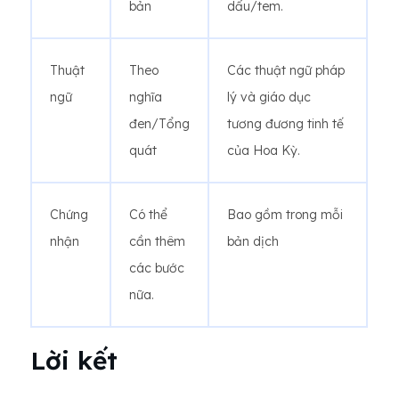
bản
dấu/tem.
Thuật
Theo
Các thuật ngữ pháp
ngữ
nghĩa
lý và giáo dục
đen/Tổng
tương đương tinh tế
quát
của Hoa Kỳ.
Chứng
Có thể
Bao gồm trong mỗi
nhận
cần thêm
bản dịch
các bước
nữa.
Lời kết