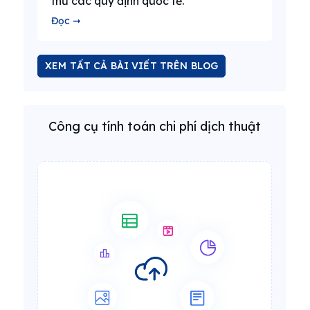
thủ các quy định quốc tế.
Đọc ➞
XEM TẤT CẢ BÀI VIẾT TRÊN BLOG
Công cụ tính toán chi phí dịch thuật