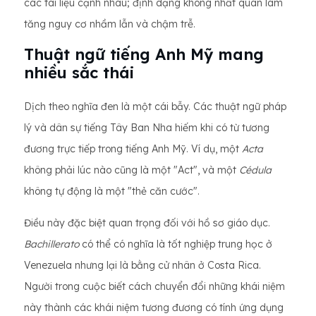
các tài liệu cạnh nhau; định dạng không nhất quán làm
tăng nguy cơ nhầm lẫn và chậm trễ.
Thuật ngữ tiếng Anh Mỹ mang
nhiều sắc thái
Dịch theo nghĩa đen là một cái bẫy. Các thuật ngữ pháp
lý và dân sự tiếng Tây Ban Nha hiếm khi có từ tương
đương trực tiếp trong tiếng Anh Mỹ. Ví dụ, một
Acta
không phải lúc nào cũng là một "Act", và một
Cédula
không tự động là một "thẻ căn cước".
Điều này đặc biệt quan trọng đối với hồ sơ giáo dục.
Bachillerato
có thể có nghĩa là tốt nghiệp trung học ở
Venezuela nhưng lại là bằng cử nhân ở Costa Rica.
Người trong cuộc biết cách chuyển đổi những khái niệm
này thành các khái niệm tương đương có tính ứng dụng