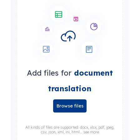
Add files for
document
translation
Browse files
All kinds of files are supported: docx, xlsx, pdf, jpeg,
csv, json, xml, ini, html... see more