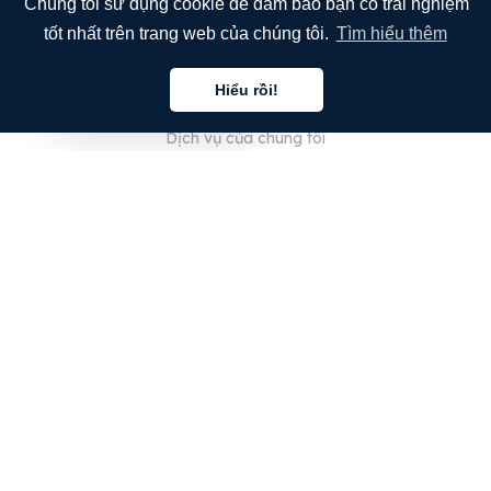
Chúng tôi sử dụng cookie để đảm bảo bạn có trải nghiệm
tốt nhất trên trang web của chúng tôi.
Tìm hiểu thêm
CÔNG TY
Hiểu rồi!
Giới thiệu về chúng tôi
Tiếng việt
Dịch vụ của chúng tôi
Blog
Câu hỏi thường gặp
Đội ngũ của chúng tôi
Nghề nghiệp
Pháp lý
Liên hệ
DÀNH CHO KHÁCH HÀNG