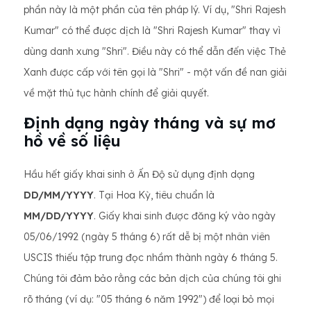
phần này là một phần của tên pháp lý. Ví dụ, "Shri Rajesh
Kumar" có thể được dịch là "Shri Rajesh Kumar" thay vì
dùng danh xưng "Shri". Điều này có thể dẫn đến việc Thẻ
Xanh được cấp với tên gọi là "Shri" - một vấn đề nan giải
về mặt thủ tục hành chính để giải quyết.
Định dạng ngày tháng và sự mơ
hồ về số liệu
Hầu hết giấy khai sinh ở Ấn Độ sử dụng định dạng
DD/MM/YYYY
. Tại Hoa Kỳ, tiêu chuẩn là
MM/DD/YYYY
. Giấy khai sinh được đăng ký vào ngày
05/06/1992 (ngày 5 tháng 6) rất dễ bị một nhân viên
USCIS thiếu tập trung đọc nhầm thành ngày 6 tháng 5.
Chúng tôi đảm bảo rằng các bản dịch của chúng tôi ghi
rõ tháng (ví dụ: "05 tháng 6 năm 1992") để loại bỏ mọi