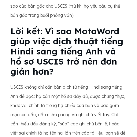
sao của bản gốc cho USCIS (trừ khi họ yêu cầu cụ thể
bản gốc trong buổi phỏng vấn).
Lời kết: Vì sao MotaWord
giúp việc dịch thuật tiếng
Hindi sang tiếng Anh và
hồ sơ USCIS trở nên đơn
giản hơn?
USCIS không chỉ cần bản dịch từ tiếng Hindi sang tiếng
Anh dễ đọc; họ cần một hồ sơ đầy đủ, được chứng thực,
khớp với chính tả trong hộ chiếu của bạn và bao gồm
mọi con dấu, dấu niêm phong và ghi chú viết tay. Chỉ
cần thiếu dấu đăng ký, "sửa" các ghi chú bên lề, hoặc
viết sai chính tả họ tên hai lần trên các tài liệu, bạn sẽ dễ