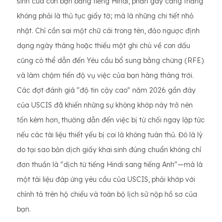
sinh của con bạn bằng tiếng Hindi, phần gây căng thẳng
không phải là thủ tục giấy tờ; mà là những chi tiết nhỏ
nhặt. Chỉ cần sai một chữ cái trong tên, đảo ngược định
dạng ngày tháng hoặc thiếu một ghi chú về con dấu
cũng có thể dẫn đến Yêu cầu bổ sung bằng chứng (RFE)
và làm chậm tiến độ vụ việc của bạn hàng tháng trời.
Các đợt đánh giá "độ tin cậy cao" năm 2026 gần đây
của USCIS đã khiến những sự không khớp này trở nên
tốn kém hơn, thường dẫn đến việc bị từ chối ngay lập tức
nếu các tài liệu thiết yếu bị coi là không tuân thủ. Đó là lý
do tại sao bản dịch giấy khai sinh đúng chuẩn không chỉ
đơn thuần là "dịch từ tiếng Hindi sang tiếng Anh"—mà là
một tài liệu đáp ứng yêu cầu của USCIS, phải khớp với
chính tả trên hộ chiếu và toàn bộ lịch sử nộp hồ sơ của
bạn.