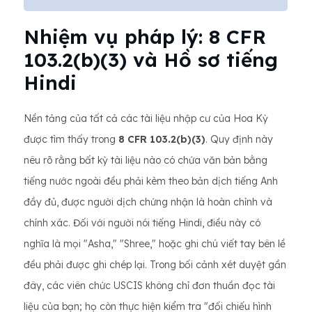
Nhiệm vụ pháp lý: 8 CFR
103.2(b)(3) và Hồ sơ tiếng
Hindi
Nền tảng của tất cả các tài liệu nhập cư của Hoa Kỳ
được tìm thấy trong
8 CFR 103.2(b)(3)
. Quy định này
nêu rõ rằng bất kỳ tài liệu nào có chứa văn bản bằng
tiếng nước ngoài đều phải kèm theo bản dịch tiếng Anh
đầy đủ, được người dịch chứng nhận là hoàn chỉnh và
chính xác. Đối với người nói tiếng Hindi, điều này có
nghĩa là mọi "Asha," "Shree," hoặc ghi chú viết tay bên lề
đều phải được ghi chép lại. Trong bối cảnh xét duyệt gần
đây, các viên chức USCIS không chỉ đơn thuần đọc tài
liệu của bạn; họ còn thực hiện kiểm tra "đối chiếu hình