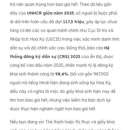
trở nên quan trọng hơn bao giờ hết. Theo dữ liệu gần
đây của
UNHCR giữa năm 2025
, số người bị buộc phải
di dời trên toàn cầu đã đạt
117,3 triệu
, gây áp lực chưa
từng có lên các cơ quan hành chính như Cục Di trú và
Nhập tịch Hoa Kỳ (USCIS) trong việc xác minh danh tính
dân sự với độ chính xác cao. Đồng thời, báo cáo
Hệ
thống đăng ký dân sự (CRS) 2023
của Ấn Độ, được
công bố vào đầu năm 2025, nhấn mạnh tỷ lệ đăng ký
khai sinh thành công là
98,4%
. Đối với gần 947.000
người nói tiếng Hindi hiện đang sinh sống tại Hoa Kỳ,
điều này có nghĩa là mặc dù giấy khai sinh hiện nay dễ
tìm hơn bao giờ hết, nhưng việc kiểm tra bản dịch lại
được thực hiện nghiêm ngặt hơn bao giờ hết.
Nếu bạn đang xin Thẻ Xanh hoặc thị thực và giấy khai