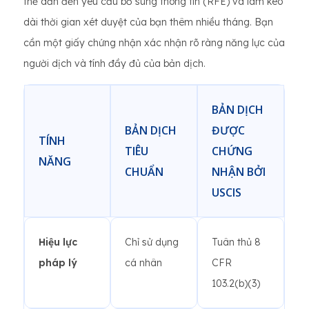
thể dẫn đến yêu cầu bổ sung thông tin (RFE) và làm kéo
dài thời gian xét duyệt của bạn thêm nhiều tháng. Bạn
cần một giấy chứng nhận xác nhận rõ ràng năng lực của
người dịch và tính đầy đủ của bản dịch.
BẢN DỊCH
BẢN DỊCH
ĐƯỢC
TÍNH
TIÊU
CHỨNG
NĂNG
CHUẨN
NHẬN BỞI
USCIS
Hiệu lực
Chỉ sử dụng
Tuân thủ 8
pháp lý
cá nhân
CFR
103.2(b)(3)