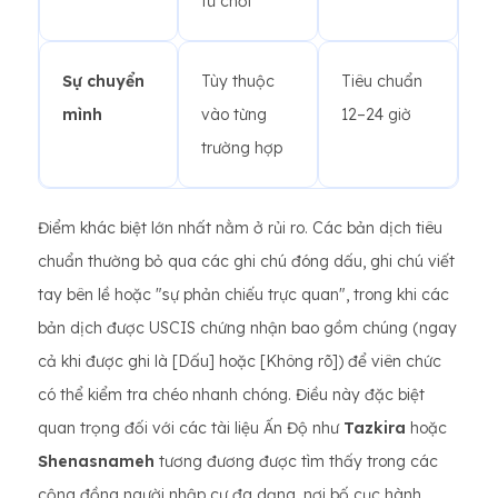
từ chối
Sự chuyển
Tùy thuộc
Tiêu chuẩn
mình
vào từng
12–24 giờ
trường hợp
Điểm khác biệt lớn nhất nằm ở rủi ro. Các bản dịch tiêu
chuẩn thường bỏ qua các ghi chú đóng dấu, ghi chú viết
tay bên lề hoặc "sự phản chiếu trực quan", trong khi các
bản dịch được USCIS chứng nhận bao gồm chúng (ngay
cả khi được ghi là [Dấu] hoặc [Không rõ]) để viên chức
có thể kiểm tra chéo nhanh chóng. Điều này đặc biệt
quan trọng đối với các tài liệu Ấn Độ như
Tazkira
hoặc
Shenasnameh
tương đương được tìm thấy trong các
cộng đồng người nhập cư đa dạng, nơi bố cục hành