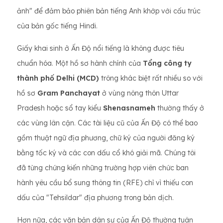
ảnh" để đảm bảo phiên bản tiếng Anh khớp với cấu trúc
của bản gốc tiếng Hindi.
Giấy khai sinh ở Ấn Độ nổi tiếng là không được tiêu
chuẩn hóa. Một hồ sơ hành chính của
Tổng công ty
thành phố Delhi (MCD)
trông khác biệt rất nhiều so với
hồ sơ
Gram Panchayat
ở vùng nông thôn Uttar
Pradesh hoặc sổ tay kiểu
Shenasnameh
thường thấy ở
các vùng lân cận. Các tài liệu cũ của Ấn Độ có thể bao
gồm thuật ngữ địa phương, chữ ký của người đăng ký
bằng tốc ký và các con dấu cổ khó giải mã. Chúng tôi
đã từng chứng kiến ​​những trường hợp viên chức ban
hành yêu cầu bổ sung thông tin (RFE) chỉ vì thiếu con
dấu của "Tehsildar" địa phương trong bản dịch.
Hơn nữa, các văn bản dân sự của Ấn Độ thường tuân