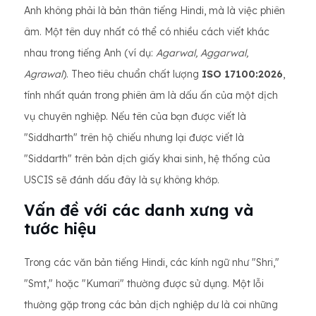
Anh không phải là bản thân tiếng Hindi, mà là việc phiên
âm. Một tên duy nhất có thể có nhiều cách viết khác
nhau trong tiếng Anh (ví dụ:
Agarwal, Aggarwal,
Agrawal
). Theo tiêu chuẩn chất lượng
ISO 17100:2026
,
tính nhất quán trong phiên âm là dấu ấn của một dịch
vụ chuyên nghiệp. Nếu tên của bạn được viết là
"Siddharth" trên hộ chiếu nhưng lại được viết là
"Siddarth" trên bản dịch giấy khai sinh, hệ thống của
USCIS sẽ đánh dấu đây là sự không khớp.
Vấn đề với các danh xưng và
tước hiệu
Trong các văn bản tiếng Hindi, các kính ngữ như "Shri,"
"Smt," hoặc "Kumari" thường được sử dụng. Một lỗi
thường gặp trong các bản dịch nghiệp dư là coi những