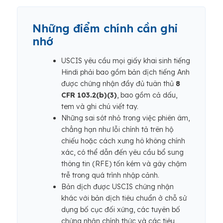
Những điểm chính cần ghi
nhớ
USCIS yêu cầu mọi giấy khai sinh tiếng
Hindi phải bao gồm bản dịch tiếng Anh
được chứng nhận đầy đủ tuân thủ
8
CFR 103.2(b)(3)
, bao gồm cả dấu,
tem và ghi chú viết tay.
Những sai sót nhỏ trong việc phiên âm,
chẳng hạn như lỗi chính tả trên hộ
chiếu hoặc cách xưng hô không chính
xác, có thể dẫn đến yêu cầu bổ sung
thông tin (RFE) tốn kém và gây chậm
trễ trong quá trình nhập cảnh.
Bản dịch được USCIS chứng nhận
khác với bản dịch tiêu chuẩn ở chỗ sử
dụng bố cục đối xứng, các tuyên bố
chứng nhận chính thức và các tiêu