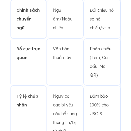
Chính sách
Ngữ
Đối chiếu hồ
chuyển
âm/Ngẫu
sơ hộ
ngữ
nhiên
chiếu/visa
Bố cục trực
Văn bản
Phản chiếu
quan
thuần túy
(Tem, Con
dấu, Mã
QR)
Tỷ lệ chấp
Nguy cơ
Đảm bảo
nhận
cao bị yêu
100% cho
cầu bổ sung
USCIS
thông tin/bị