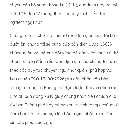
bị yêu cầu bổ sung thông tin (RFE), quá trình này có thể
mất từ ​​6 đến 12 tháng theo các quy trình kiểm tra
nghiêm ngặt hơn.
Chúng tôi làm cho mọi thứ trở nên đơn giản: bạn tải bản
quét lên, chúng tôi sẽ cung cấp bản dịch được USCIS
chứng nhận với bố cục đối xứng để các viên chức có thể
nhanh chóng đối chiếu. Các dịch giả của chúng tôi tuân
theo các quy tắc chuyển ngữ nhất quán (phù hợp với
tiêu chuẩn
ISO 17100:2026
) và gắn nhãn văn bản
không rõ ràng là [Không thể đọc được] thay vì đoán mò.
Cho dù bạn đang xử lý giấy chứng nhận tiêu chuẩn của
Ủy ban Thành phố hay hồ sơ khu vực phức tạp, chúng tôi
đảm bảo hồ sơ của bạn là phần mạnh nhất trong đơn
xin cấp phép của bạn.