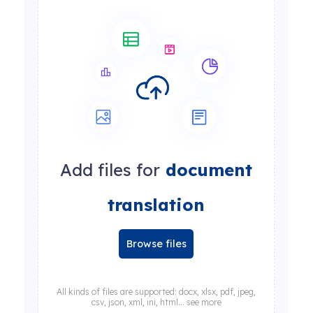
Add files for
document
translation
Browse files
All kinds of files are supported: docx, xlsx, pdf, jpeg,
csv, json, xml, ini, html... see more