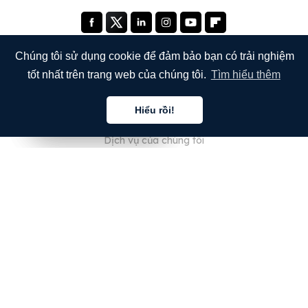
Chúng tôi sử dụng cookie để đảm bảo bạn có trải nghiệm
tốt nhất trên trang web của chúng tôi.
Tìm hiểu thêm
CÔNG TY
Hiểu rồi!
Giới thiệu về chúng tôi
Tiếng việt
Tiếng việt
Tiếng việt
Dịch vụ của chúng tôi
Blog
Câu hỏi thường gặp
Đội ngũ của chúng tôi
Nghề nghiệp
Pháp lý
Liên hệ