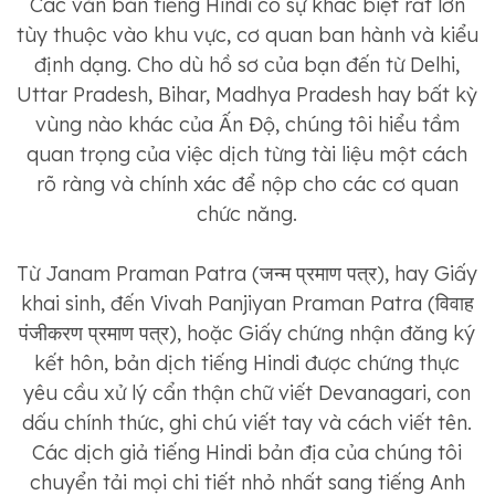
Các văn bản tiếng Hindi có sự khác biệt rất lớn
tùy thuộc vào khu vực, cơ quan ban hành và kiểu
định dạng. Cho dù hồ sơ của bạn đến từ Delhi,
Uttar Pradesh, Bihar, Madhya Pradesh hay bất kỳ
vùng nào khác của Ấn Độ, chúng tôi hiểu tầm
quan trọng của việc dịch từng tài liệu một cách
rõ ràng và chính xác để nộp cho các cơ quan
chức năng.
Từ Janam Praman Patra (जन्म प्रमाण पत्र), hay Giấy
khai sinh, đến Vivah Panjiyan Praman Patra (विवाह
पंजीकरण प्रमाण पत्र), hoặc Giấy chứng nhận đăng ký
kết hôn, bản dịch tiếng Hindi được chứng thực
yêu cầu xử lý cẩn thận chữ viết Devanagari, con
dấu chính thức, ghi chú viết tay và cách viết tên.
Các dịch giả tiếng Hindi bản địa của chúng tôi
chuyển tải mọi chi tiết nhỏ nhất sang tiếng Anh