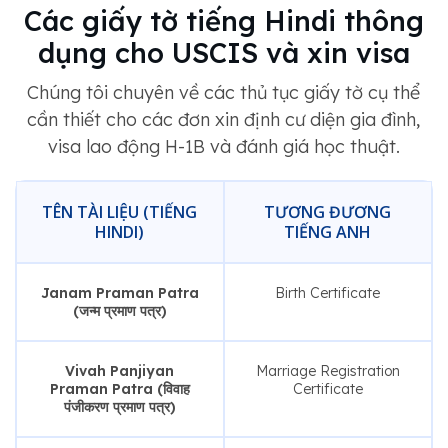
Các giấy tờ tiếng Hindi thông
dụng cho USCIS và xin visa
Chúng tôi chuyên về các thủ tục giấy tờ cụ thể
cần thiết cho các đơn xin định cư diện gia đình,
visa lao động H-1B và đánh giá học thuật.
TÊN TÀI LIỆU (TIẾNG
TƯƠNG ĐƯƠNG
HINDI)
TIẾNG ANH
Janam Praman Patra
Birth Certificate
(जन्म प्रमाण पत्र)
Vivah Panjiyan
Marriage Registration
Praman Patra (विवाह
Certificate
पंजीकरण प्रमाण पत्र)