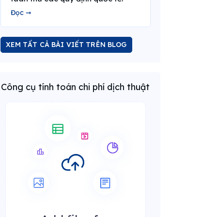
Đọc ➞
XEM TẤT CẢ BÀI VIẾT TRÊN BLOG
Công cụ tính toán chi phí dịch thuật