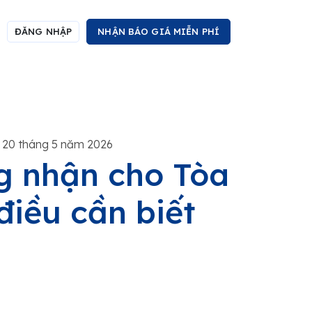
ĐĂNG NHẬP
NHẬN BÁO GIÁ MIỄN PHÍ
 20 tháng 5 năm 2026
g nhận cho Tòa
iều cần biết