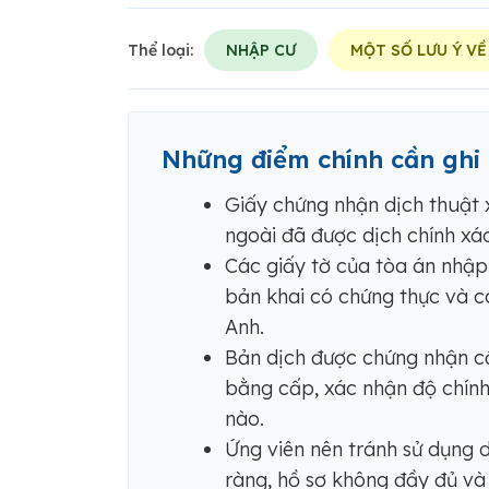
Thể loại:
NHẬP CƯ
MỘT SỐ LƯU Ý VỀ
Những điểm chính cần ghi
Giấy chứng nhận dịch thuật x
ngoài đã được dịch chính xác
Các giấy tờ của tòa án nhập 
bản khai có chứng thực và c
Anh.
Bản dịch được chứng nhận cầ
bằng cấp, xác nhận độ chính 
nào.
Ứng viên nên tránh sử dụng dị
ràng, hồ sơ không đầy đủ và 