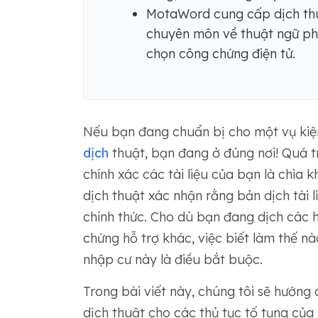
MotaWord cung cấp dịch thu
chuyên môn về thuật ngữ ph
chọn công chứng điện tử.
Nếu bạn đang chuẩn bị cho một vụ ki
dịch
thuật, bạn đang ở đúng nơi! Quá t
chính xác các tài liệu của bạn là chìa 
dịch thuật xác nhận rằng bản dịch tài 
chính thức. Cho dù bạn đang dịch các h
chứng hỗ trợ khác, việc biết làm thế n
nhập cư này là điều bắt buộc.
Trong bài viết này, chúng tôi sẽ hướn
dịch thuật cho các thủ tục tố tụng củ