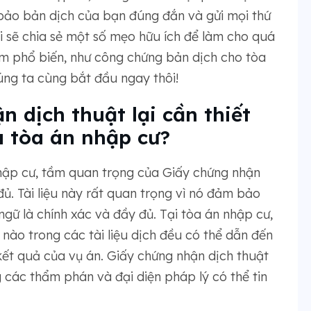
 bảo bản dịch của bạn đúng đắn và gửi mọi thứ
i sẽ chia sẻ một số mẹo hữu ích để làm cho quá
ầm phổ biến, như công chứng bản dịch cho tòa
úng ta cùng bắt đầu ngay thôi!
n dịch thuật lại cần thiết
a tòa án nhập cư?
 nhập cư, tầm quan trọng của Giấy chứng nhận
. Tài liệu này rất quan trọng vì nó đảm bảo
 ngữ là chính xác và đầy đủ. Tại tòa án nhập cư,
 nào trong các tài liệu dịch đều có thể dẫn đến
ết quả của vụ án. Giấy chứng nhận dịch thuật
các thẩm phán và đại diện pháp lý có thể tin