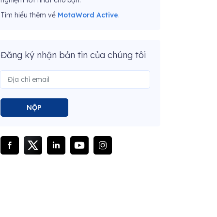
nghiệm tốt nhất cho bạn.
Tìm hiểu thêm về
MotaWord Active
.
Đăng ký nhận bản tin của chúng tôi
NỘP