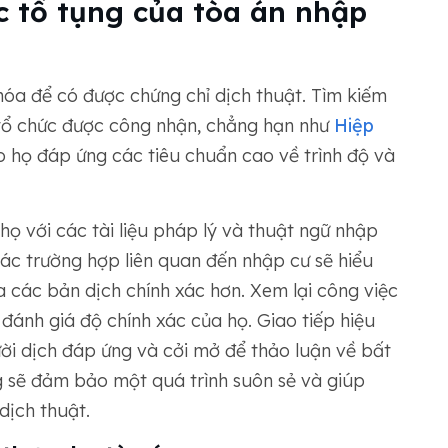
c tố tụng của tòa án nhập
khóa để có được chứng chỉ dịch thuật. Tìm kiếm
 tổ chức được công nhận, chẳng hạn như
Hiệp
 họ đáp ứng các tiêu chuẩn cao về trình độ và
họ với các tài liệu pháp lý và thuật ngữ nhập
các trường hợp liên quan đến nhập cư sẽ hiểu
a các bản dịch chính xác hơn. Xem lại công việc
đánh giá độ chính xác của họ. Giao tiếp hiệu
i dịch đáp ứng và cởi mở để thảo luận về bất
g sẽ đảm bảo một quá trình suôn sẻ và giúp
dịch thuật.