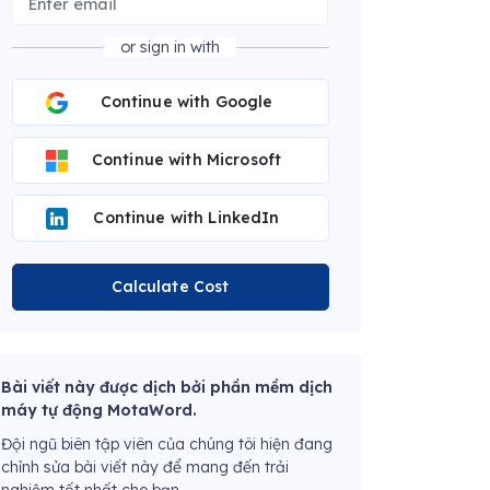
or sign in with
Continue with Google
Continue with Microsoft
Continue with LinkedIn
Calculate Cost
Bài viết này được dịch bởi phần mềm dịch
máy tự động MotaWord.
Đội ngũ biên tập viên của chúng tôi hiện đang
chỉnh sửa bài viết này để mang đến trải