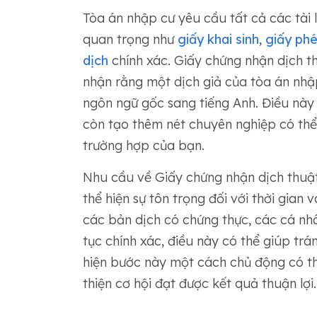
Tòa án nhập cư yêu cầu tất cả các tài l
quan trọng như
giấy khai sinh
,
giấy phé
dịch
chính xác. Giấy chứng nhận dịch th
nhận rằng một dịch giả của tòa án nhậ
ngôn ngữ gốc sang tiếng Anh. Điều này
còn tạo thêm nét chuyên nghiệp có thể
trường hợp của bạn.
Nhu cầu về Giấy chứng nhận dịch thuật
thể hiện sự tôn trọng đối với thời gian
các bản dịch có chứng thực, các cá nh
tục chính xác, điều này có thể giúp trá
hiện bước này một cách chủ động có thể
thiện cơ hội đạt được kết quả thuận lợi.