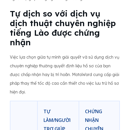
Tự dịch so với dịch vụ
dịch thuật chuyên nghiệp
tiếng Lào được chứng
nhận
Việc lựa chọn giữa tự mình giải quyết và sử dụng dịch vụ
chuyên nghiệp thường quyết định liệu hồ sơ của bạn
được chấp nhận hay bị trì hoãn. MotaWord cung cấp giải
pháp thay thế tốc độ cao cần thiết cho việc lưu trữ hồ sơ
hiện đại.
TỰ
CHỨNG
LÀM/NGƯỜI
NHẬN
TRỢ GIÚP
CHUYÊN