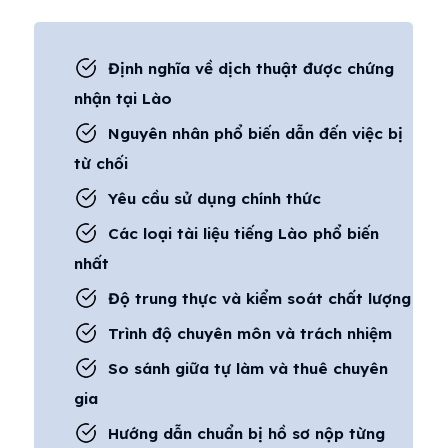
Định nghĩa về dịch thuật được chứng
nhận tại Lào
Nguyên nhân phổ biến dẫn đến việc bị
từ chối
Yêu cầu sử dụng chính thức
Các loại tài liệu tiếng Lào phổ biến
nhất
Độ trung thực và kiểm soát chất lượng
Trình độ chuyên môn và trách nhiệm
So sánh giữa tự làm và thuê chuyên
gia
Hướng dẫn chuẩn bị hồ sơ nộp từng