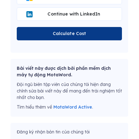
Continue with LinkedIn
Calculate Cost
Bài viết này được dịch bởi phần mềm dịch
máy tự động MotaWord.
Đội ngũ biên tập viên của chúng tôi hiện đang
chỉnh sửa bài viết này để mang đến trải nghiệm tốt
nhất cho bạn.
Tìm hiểu thêm về
MotaWord Active
.
Đăng ký nhận bản tin của chúng tôi