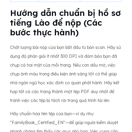
Hướng dẫn chuẩn bị hồ sơ
tiếng Lào để nộp (Các
bước thực hành)
Chất lượng bài nộp của bạn bắt đầu từ bản scan. Hãy sử
dụng độ phân giải ít nhất 300 DPI và đảm bảo bạn đã
chụp cả hai mặt của mỗi trang. Nếu con dấu mờ, việc
chụp ảnh màu trong điều kiện ánh sáng tốt có thể giúp
nhà ngôn ngữ học xác định cơ quan phát hành. Hãy kết
hợp tất cả các trang thành một tệp PDF duy nhất để
tránh việc các tệp bị tách rời trong quá trình tải lên.
Hãy chuẩn hóa tên tệp của bạn—ví dụ như
"FamilyBook_Certified_EN"—để giúp người kiểm duyệt
nhanh chóng tìm thấy các mục phù hợp. Việc cung cấp