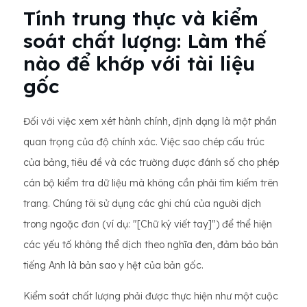
Tính trung thực và kiểm
soát chất lượng: Làm thế
nào để khớp với tài liệu
gốc
Đối với việc xem xét hành chính, định dạng là một phần
quan trọng của độ chính xác. Việc sao chép cấu trúc
của bảng, tiêu đề và các trường được đánh số cho phép
cán bộ kiểm tra dữ liệu mà không cần phải tìm kiếm trên
trang. Chúng tôi sử dụng các ghi chú của người dịch
trong ngoặc đơn (ví dụ: "[Chữ ký viết tay]") để thể hiện
các yếu tố không thể dịch theo nghĩa đen, đảm bảo bản
tiếng Anh là bản sao y hệt của bản gốc.
Kiểm soát chất lượng phải được thực hiện như một cuộc