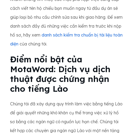
cách viết tên hộ chiếu bạn muốn ngay từ đầu dự án sẽ
giúp loại bỏ nhu cầu chỉnh sửa sau khi giao hàng. Để xem
danh sách đầy đủ những việc cần kiểm tra trước khi nộp
hồ sơ, hãy xem
danh sách kiểm tra chuẩn bị tài liệu toàn
diện
của chúng tôi.
Điểm nổi bật của
MotaWord: Dịch vụ dịch
thuật được chứng nhận
cho tiếng Lào
Chúng tôi đã xây dựng quy trình làm việc bằng tiếng Lào
để giải quyết những khó khăn cụ thể trong việc xử lý hồ
sơ bằng các ngôn ngữ có nguồn lực hạn chế. Chúng tôi
kết hợp các chuyên gia ngôn ngữ Lào với một nền tảng