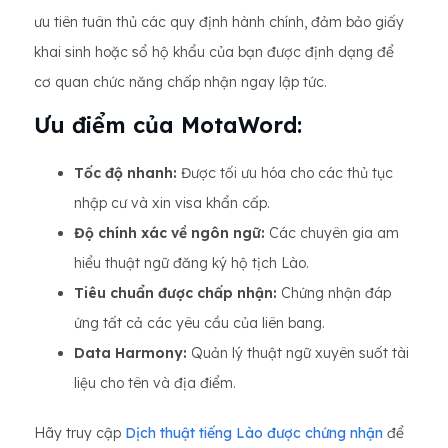
ưu tiên tuân thủ các quy định hành chính, đảm bảo giấy
khai sinh hoặc sổ hộ khẩu của bạn được định dạng để
cơ quan chức năng chấp nhận ngay lập tức.
Ưu điểm của MotaWord:
Tốc độ nhanh:
Được tối ưu hóa cho các thủ tục
nhập cư và xin visa khẩn cấp.
Độ chính xác về ngôn ngữ:
Các chuyên gia am
hiểu thuật ngữ đăng ký hộ tịch Lào.
Tiêu chuẩn được chấp nhận:
Chứng nhận đáp
ứng tất cả các yêu cầu của liên bang.
Data Harmony:
Quản lý thuật ngữ xuyên suốt tài
liệu cho tên và địa điểm.
Hãy truy cập
Dịch thuật tiếng Lào được chứng nhận
để