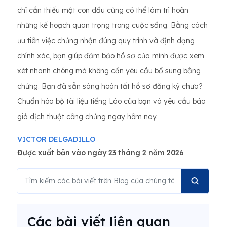
chỉ cần thiếu một con dấu cũng có thể làm trì hoãn
những kế hoạch quan trọng trong cuộc sống. Bằng cách
ưu tiên việc chứng nhận đúng quy trình và định dạng
chính xác, bạn giúp đảm bảo hồ sơ của mình được xem
xét nhanh chóng mà không cần yêu cầu bổ sung bằng
chứng. Bạn đã sẵn sàng hoàn tất hồ sơ đăng ký chưa?
Chuẩn hóa bộ tài liệu tiếng Lào của bạn và yêu cầu báo
giá dịch thuật công chứng ngay hôm nay.
VICTOR DELGADILLO
Được xuất bản vào ngày 23 tháng 2 năm 2026
Các bài viết liên quan