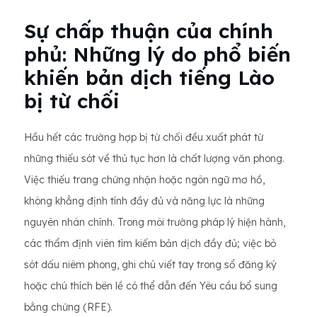
Sự chấp thuận của chính
phủ: Những lý do phổ biến
khiến bản dịch tiếng Lào
bị từ chối
Hầu hết các trường hợp bị từ chối đều xuất phát từ
những thiếu sót về thủ tục hơn là chất lượng văn phong.
Việc thiếu trang chứng nhận hoặc ngôn ngữ mơ hồ,
không khẳng định tính đầy đủ và năng lực là những
nguyên nhân chính. Trong môi trường pháp lý hiện hành,
các thẩm định viên tìm kiếm bản dịch đầy đủ; việc bỏ
sót dấu niêm phong, ghi chú viết tay trong sổ đăng ký
hoặc chú thích bên lề có thể dẫn đến Yêu cầu bổ sung
bằng chứng (RFE).