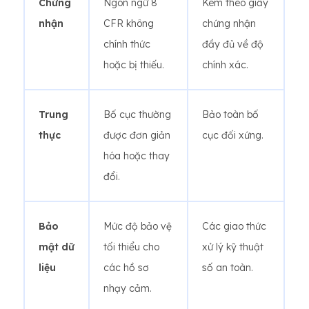
Chứng
Ngôn ngữ 8
Kèm theo giấy
nhận
CFR không
chứng nhận
chính thức
đầy đủ về độ
hoặc bị thiếu.
chính xác.
Trung
Bố cục thường
Bảo toàn bố
thực
được đơn giản
cục đối xứng.
hóa hoặc thay
đổi.
Bảo
Mức độ bảo vệ
Các giao thức
mật dữ
tối thiểu cho
xử lý kỹ thuật
liệu
các hồ sơ
số an toàn.
nhạy cảm.