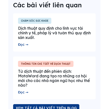
Các bài viết liên quan
CHĂM SÓC SỨC KHỎE
Dịch thuật quy định cho lĩnh vực tài
chính y tế, pháp lý và tuân thủ quy định
sản xuất.
Đọc ➞
THÔNG TIN CHI TIẾT VỀ DỊCH THUẬT
Từ dịch thuật đến phiên dịch:
MotaWord đang tạo ra những cơ hội
mới cho các nhà ngôn ngữ học như thế
nào?
Đọc ➞
XEM TẤT CẢ BÀI VIẾT TRÊN BLOG