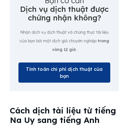
Bạn có cần
Dịch vụ dịch thuật được
chứng nhận không?
Nhận dịch vụ dịch thuật và chứng thực tài liệu
của bạn bởi một dịch giả chuyên nghiệp
trong
vòng 12 giờ.
Tính toán chi phí dịch thuật của
bạn
Cách dịch tài liệu từ tiếng
Na Uy sang tiếng Anh​