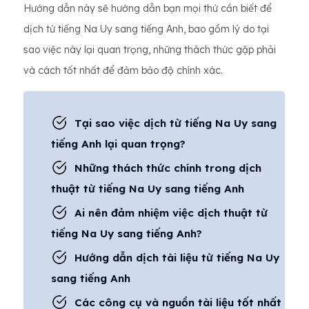
Hướng dẫn này sẽ hướng dẫn bạn mọi thứ cần biết để
dịch từ tiếng Na Uy sang tiếng Anh, bao gồm lý do tại
sao việc này lại quan trọng, những thách thức gặp phải
và cách tốt nhất để đảm bảo độ chính xác.
Tại sao việc dịch từ tiếng Na Uy sang
tiếng Anh lại quan trọng?
Những thách thức chính trong dịch
thuật từ tiếng Na Uy sang tiếng Anh
Ai nên đảm nhiệm việc dịch thuật từ
tiếng Na Uy sang tiếng Anh?
Hướng dẫn dịch tài liệu từ tiếng Na Uy
sang tiếng Anh
Các công cụ và nguồn tài liệu tốt nhất