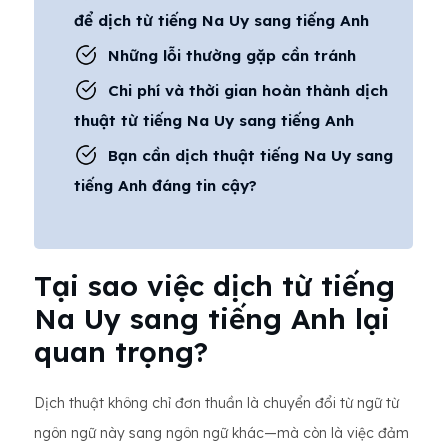
để dịch từ tiếng Na Uy sang tiếng Anh
Những lỗi thường gặp cần tránh
Chi phí và thời gian hoàn thành dịch
thuật từ tiếng Na Uy sang tiếng Anh
Bạn cần dịch thuật tiếng Na Uy sang
tiếng Anh đáng tin cậy?
Tại sao việc dịch từ tiếng
Na Uy sang tiếng Anh lại
quan trọng?
Dịch thuật không chỉ đơn thuần là chuyển đổi từ ngữ từ
ngôn ngữ này sang ngôn ngữ khác—mà còn là việc đảm