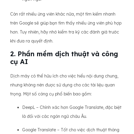
Còn rất nhiều ứng viên khác nữa, một tìm kiếm nhanh
trên Google sẽ giúp bạn tìm thấy nhiều ứng viên phù hợp
hơn. Tuy nhiên, hãy nhớ kiểm tra kỹ các đánh giá trước
khi đưa ra quyết định.
2. Phần mềm dịch thuật và công
cụ AI
Dịch máy có thể hữu ích cho việc hiểu nội dung chung,
nhưng không nên được sử dụng cho các tài liệu quan
trọng. Một số công cụ phổ biến bao gồm:
DeepL – Chính xác hơn Google Translate, đặc biệt
là đối với các ngôn ngữ châu Âu.
Google Translate – Tốt cho việc dịch thuật thông