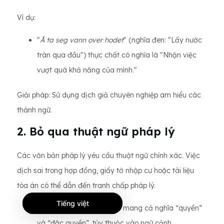
Ví dụ:
"
Å ta seg vann over hodet
" (nghĩa đen: "Lấy nước
tràn qua đầu") thực chất có nghĩa là "Nhận việc
vượt quá khả năng của mình."
Giải pháp: Sử dụng dịch giả chuyên nghiệp am hiểu các
thành ngữ.
2. Bỏ qua thuật ngữ pháp lý
Các văn bản pháp lý yêu cầu thuật ngữ chính xác. Việc
dịch sai trong hợp đồng, giấy tờ nhập cư hoặc tài liệu
tòa án có thể dẫn đến tranh chấp pháp lý.
Tiếng việt
Ví dụ, “rettigheter” có thể mang cả nghĩa “quyền”
và “đặc quyền”, tùy thuộc vào ngữ cảnh.