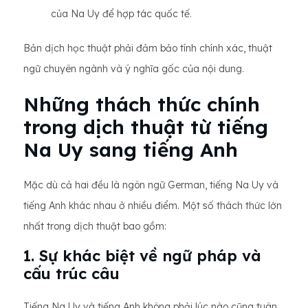
của Na Uy để hợp tác quốc tế.
Bản dịch học thuật phải đảm bảo tính chính xác, thuật
ngữ chuyên ngành và ý nghĩa gốc của nội dung.
Những thách thức chính
trong dịch thuật từ tiếng
Na Uy sang tiếng Anh
Mặc dù cả hai đều là ngôn ngữ German, tiếng Na Uy và
tiếng Anh khác nhau ở nhiều điểm. Một số thách thức lớn
nhất trong dịch thuật bao gồm:
1. Sự khác biệt về ngữ pháp và
cấu trúc câu
Tiếng Na Uy và tiếng Anh không phải lúc nào cũng tuân