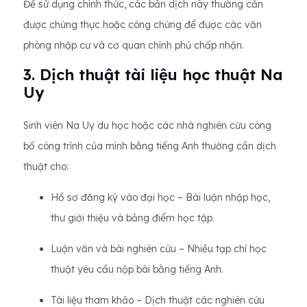
Để sử dụng chính thức, các bản dịch này thường cần
được chứng thực hoặc công chứng để được các văn
phòng nhập cư và cơ quan chính phủ chấp nhận.
3. Dịch thuật tài liệu học thuật Na
Uy
Sinh viên Na Uy du học hoặc các nhà nghiên cứu công
bố công trình của mình bằng tiếng Anh thường cần dịch
thuật cho:
Hồ sơ đăng ký vào đại học – Bài luận nhập học,
thư giới thiệu và bảng điểm học tập.
Luận văn và bài nghiên cứu – Nhiều tạp chí học
thuật yêu cầu nộp bài bằng tiếng Anh.
Tài liệu tham khảo – Dịch thuật các nghiên cứu