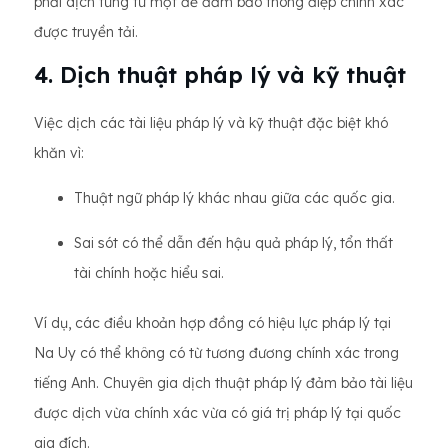
phải dịch từng từ một để đảm bảo thông điệp chính xác
được truyền tải.
4. Dịch thuật pháp lý và kỹ thuật
Việc dịch các tài liệu pháp lý và kỹ thuật đặc biệt khó
khăn vì:
Thuật ngữ pháp lý khác nhau giữa các quốc gia.
Sai sót có thể dẫn đến hậu quả pháp lý, tổn thất
tài chính hoặc hiểu sai.
Ví dụ, các điều khoản hợp đồng có hiệu lực pháp lý tại
Na Uy có thể không có từ tương đương chính xác trong
tiếng Anh. Chuyên gia dịch thuật pháp lý đảm bảo tài liệu
được dịch vừa chính xác vừa có giá trị pháp lý tại quốc
gia đích.