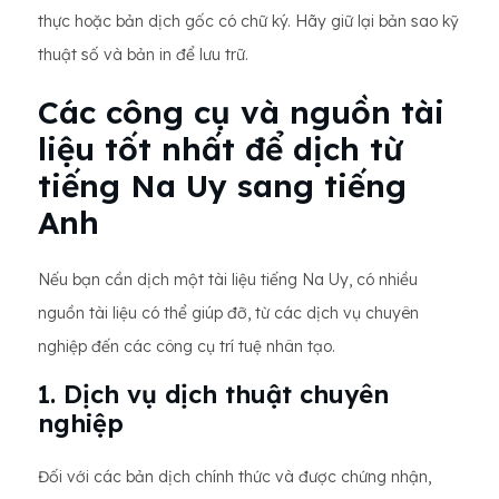
thực hoặc bản dịch gốc có chữ ký. Hãy giữ lại bản sao kỹ
thuật số và bản in để lưu trữ.
Các công cụ và nguồn tài
liệu tốt nhất để dịch từ
tiếng Na Uy sang tiếng
Anh
Nếu bạn cần dịch một tài liệu tiếng Na Uy, có nhiều
nguồn tài liệu có thể giúp đỡ, từ các dịch vụ chuyên
nghiệp đến các công cụ trí tuệ nhân tạo.
1. Dịch vụ dịch thuật chuyên
nghiệp
Đối với các bản dịch chính thức và được chứng nhận,