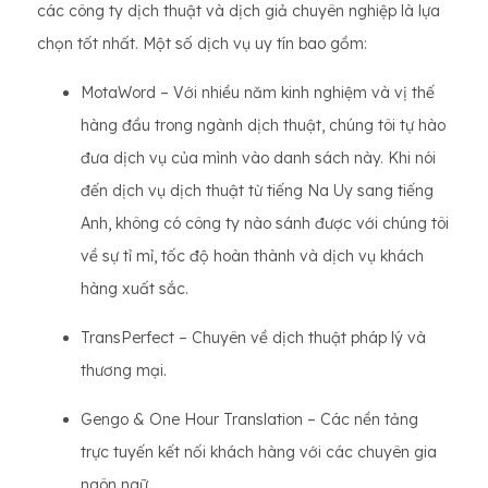
các công ty dịch thuật và dịch giả chuyên nghiệp là lựa
chọn tốt nhất. Một số dịch vụ uy tín bao gồm:
MotaWord – Với nhiều năm kinh nghiệm và vị thế
hàng đầu trong ngành dịch thuật, chúng tôi tự hào
đưa dịch vụ của mình vào danh sách này. Khi nói
đến dịch vụ dịch thuật từ tiếng Na Uy sang tiếng
Anh, không có công ty nào sánh được với chúng tôi
về sự tỉ mỉ, tốc độ hoàn thành và dịch vụ khách
hàng xuất sắc.
TransPerfect – Chuyên về dịch thuật pháp lý và
thương mại.
Gengo & One Hour Translation – Các nền tảng
trực tuyến kết nối khách hàng với các chuyên gia
ngôn ngữ.