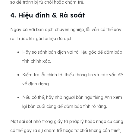
sơ để tránh bị từ chối hoặc chậm trễ.
4. Hiệu đính & Rà soát
Ngay cả với bản dịch chuyên nghiệp, lỗi vẫn có thể xảy
ra. Trước khi gửi tài liệu đã dịch:
Hãy so sánh bản dịch với tài liệu gốc để đảm bảo
tính chính xác.
Kiểm tra lỗi chính tả, thiếu thông tin và các vấn đề
về định dạng.
Nếu có thể, hãy nhờ người bản ngữ tiếng Anh xem
lại bản cuối cùng để đảm bảo tính rõ ràng.
Một sai sót nhỏ trong giấy tờ pháp lý hoặc nhập cư cũng
có thể gây ra sự chậm trễ hoặc từ chối không cần thiết,