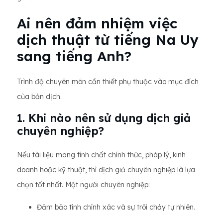
Ai nên đảm nhiệm việc
dịch thuật từ tiếng Na Uy
sang tiếng Anh?
Trình độ chuyên môn cần thiết phụ thuộc vào mục đích
của bản dịch.
1. Khi nào nên sử dụng dịch giả
chuyên nghiệp?
Nếu tài liệu mang tính chất chính thức, pháp lý, kinh
doanh hoặc kỹ thuật, thì dịch giả chuyên nghiệp là lựa
chọn tốt nhất. Một người chuyên nghiệp:
Đảm bảo tính chính xác và sự trôi chảy tự nhiên.