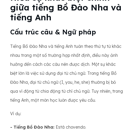
giữa tiếng Bồ Đào Nha và
tiếng Anh
Cấu trúc câu & Ngữ pháp
Tiếng Bồ Đào Nha và tiếng Anh tuân theo thứ tự từ khác
nhau trong một số trường hợp nhất định, điều này ảnh
hưởng đến cách các câu nên được dịch. Một sự khác
biệt lớn là việc sử dụng đại từ chủ ngữ. Trong tiếng Bồ
Đào Nha, đại từ chủ ngữ (I, you, he, she) thường bị bỏ
qua vì động từ chia động từ chỉ chủ ngữ. Tuy nhiên, trong
tiếng Anh, một môn học luôn được yêu cầu.
Ví dụ:
- Tiếng Bồ Đào Nha:
Está chovendo.