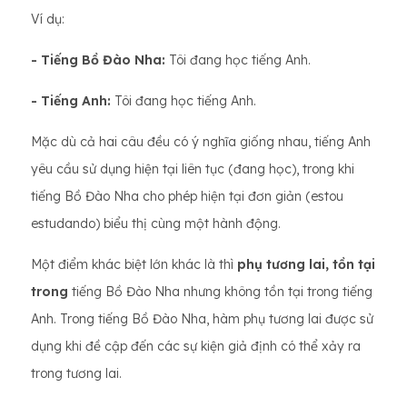
Ví dụ:
- Tiếng Bồ Đào Nha:
Tôi đang học tiếng Anh.
- Tiếng Anh:
Tôi đang học tiếng Anh.
Mặc dù cả hai câu đều có ý nghĩa giống nhau, tiếng Anh
yêu cầu sử dụng hiện tại liên tục (đang học), trong khi
tiếng Bồ Đào Nha cho phép hiện tại đơn giản (estou
estudando) biểu thị cùng một hành động.
Một điểm khác biệt lớn khác là thì
phụ tương lai, tồn tại
trong
tiếng Bồ Đào Nha nhưng không tồn tại trong tiếng
Anh. Trong tiếng Bồ Đào Nha, hàm phụ tương lai được sử
dụng khi đề cập đến các sự kiện giả định có thể xảy ra
trong tương lai.