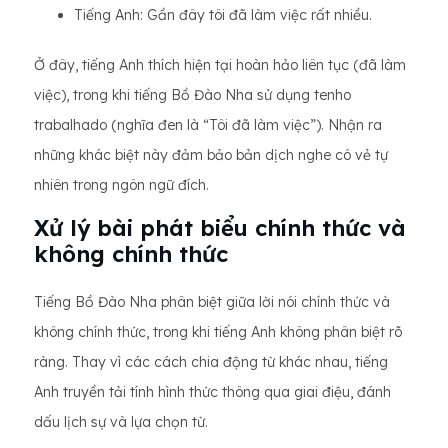
Tiếng Anh: Gần đây tôi đã làm việc rất nhiều.
Ở đây, tiếng Anh thích hiện tại hoàn hảo liên tục (đã làm
việc), trong khi tiếng Bồ Đào Nha sử dụng tenho
trabalhado (nghĩa đen là “Tôi đã làm việc”). Nhận ra
những khác biệt này đảm bảo bản dịch nghe có vẻ tự
nhiên trong ngôn ngữ đích.
Xử lý bài phát biểu chính thức và
không chính thức
Tiếng Bồ Đào Nha phân biệt giữa lời nói chính thức và
không chính thức, trong khi tiếng Anh không phân biệt rõ
ràng. Thay vì các cách chia động từ khác nhau, tiếng
Anh truyền tải tính hình thức thông qua giai điệu, đánh
dấu lịch sự và lựa chọn từ.