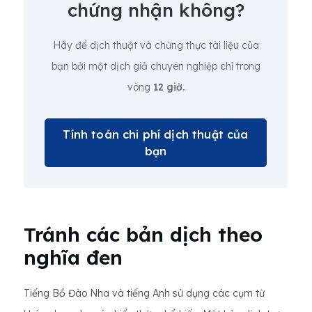
chứng nhận không?
Hãy để dịch thuật và chứng thực tài liệu của
bạn bởi một dịch giả chuyên nghiệp chỉ trong
vòng
12 giờ.
Tính toán chi phí dịch thuật của
bạn
Tránh các bản dịch theo
nghĩa đen
Tiếng Bồ Đào Nha và tiếng Anh sử dụng các cụm từ