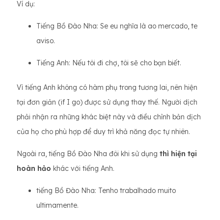
Ví dụ:
Tiếng Bồ Đào Nha: Se eu nghĩa là ao mercado, te
aviso.
Tiếng Anh: Nếu tôi đi chợ, tôi sẽ cho bạn biết.
Vì tiếng Anh không có hàm phụ trong tương lai, nên hiện
tại đơn giản (if I go) được sử dụng thay thế. Người dịch
phải nhận ra những khác biệt này và điều chỉnh bản dịch
của họ cho phù hợp để duy trì khả năng đọc tự nhiên.
Ngoài ra, tiếng Bồ Đào Nha đôi khi sử dụng
thì hiện tại
hoàn hảo
khác với tiếng Anh.
tiếng Bồ Đào Nha: Tenho trabalhado muito
ultimamente.