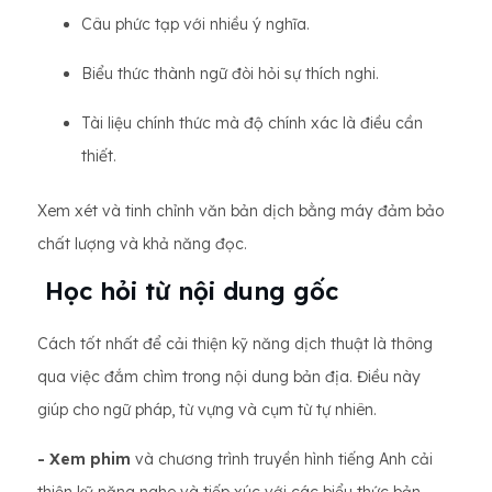
Câu phức tạp với nhiều ý nghĩa.
Biểu thức thành ngữ đòi hỏi sự thích nghi.
Tài liệu chính thức mà độ chính xác là điều cần
thiết.
Xem xét và tinh chỉnh văn bản dịch bằng máy đảm bảo
chất lượng và khả năng đọc.
Học hỏi từ nội dung gốc
Cách tốt nhất để cải thiện kỹ năng dịch thuật là thông
qua việc đắm chìm trong nội dung bản địa. Điều này
giúp cho ngữ pháp, từ vựng và cụm từ tự nhiên.
- Xem phim
và chương trình truyền hình tiếng Anh cải