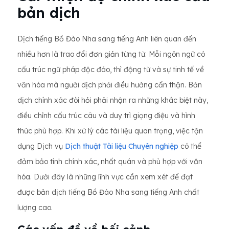
bản dịch
Dịch tiếng Bồ Đào Nha sang tiếng Anh liên quan đến
nhiều hơn là trao đổi đơn giản từng từ. Mỗi ngôn ngữ có
cấu trúc ngữ pháp độc đáo, thì động từ và sự tinh tế về
văn hóa mà người dịch phải điều hướng cẩn thận. Bản
dịch chính xác đòi hỏi phải nhận ra những khác biệt này,
điều chỉnh cấu trúc câu và duy trì giọng điệu và hình
thức phù hợp. Khi xử lý các tài liệu quan trọng, việc tận
dụng Dịch vụ
Dịch thuật Tài liệu Chuyên nghiệp
có thể
đảm bảo tính chính xác, nhất quán và phù hợp với văn
hóa. Dưới đây là những lĩnh vực cần xem xét để đạt
được bản dịch tiếng Bồ Đào Nha sang tiếng Anh chất
lượng cao.