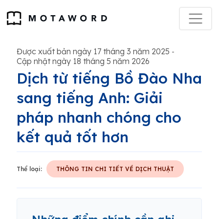
Được xuất bản ngày 17 tháng 3 năm 2025
-
Cập nhật ngày 18 tháng 5 năm 2026
Dịch từ tiếng Bồ Đào Nha
sang tiếng Anh: Giải
pháp nhanh chóng cho
kết quả tốt hơn
Thể loại:
THÔNG TIN CHI TIẾT VỀ DỊCH THUẬT