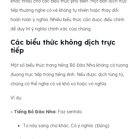
khác nhau cho các biểu thức phổ biến. Một bản dịch trực
tiếp thường nghe có vẻ không tự nhiên hoặc thay đổi
hoàn toàn ý nghĩa. Nhiều biểu thức cần được điều chỉnh
để duy trì ý nghĩa chính xác của chúng.
Các biểu thức không dịch trực
tiếp
Một số biểu thức trong tiếng Bồ Đào Nha không có tương
đương trực tiếp trong tiếng Anh. Nếu được dịch từng từ,
chúng có thể nghe có vẻ khó xử hoặc vô nghĩa.
Ví dụ:
- Tiếng Bồ Đào Nha:
Faz sentido.
Từ này sang chữ khác: Có ý nghĩa. (Đúng)