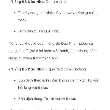
- Tiếng Bồ Đào Nha:
Dar um jeito.
Từ này sang chữ khác: Give a way. (Không chính
xác)
Dịch đúng: Tìm giải pháp.
Một ví dụ khác là cách tiếng Bồ Đào Nha thường sử
dụng “ficar” (để ở lại hoặc trở thành) theo những cách
không tự nhiên trong tiếng Anh.
- Tiếng Bồ Đào Nha:
Fiquei feliz com a notícia.
Bản dịch theo nghĩa đen không chính xác: Tôi vẫn
hài lòng với tin tức.
Bản dịch đúng: Tôi rất vui về tin tức.