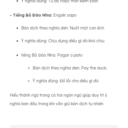
Ý nghĩa đúng: Từ bỏ hoặc mất kiểm soát.
- Tiếng Bồ Đào Nha:
Engolir sapo
Bản dịch theo nghĩa đen: Nuốt một con ếch.
Ý nghĩa đúng: Chịu đựng điều gì đó khó chịu.
tiếng Bồ Đào Nha: Pagar o pato
Bản dịch theo nghĩa đen: Pay the duck.
Ý nghĩa đúng: Đổ lỗi cho điều gì đó.
Hiểu thành ngữ trong cả hai ngôn ngữ giúp duy trì ý
nghĩa ban đầu trong khi vẫn giữ bản dịch tự nhiên.