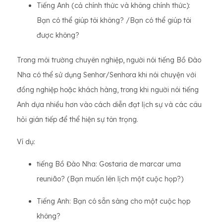
Tiếng Anh (cả chính thức và không chính thức):
Bạn có thể giúp tôi không? /Bạn có thể giúp tôi
được không?
Trong môi trường chuyên nghiệp, người nói tiếng Bồ Đào
Nha có thể sử dụng Senhor/Senhora khi nói chuyện với
đồng nghiệp hoặc khách hàng, trong khi người nói tiếng
Anh dựa nhiều hơn vào cách diễn đạt lịch sự và các câu
hỏi gián tiếp để thể hiện sự tôn trọng.
Ví dụ:
tiếng Bồ Đào Nha: Gostaria de marcar uma
reunião? (Bạn muốn lên lịch một cuộc họp?)
Tiếng Anh: Bạn có sẵn sàng cho một cuộc họp
không?