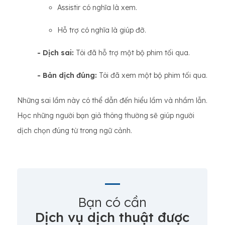
Assistir có nghĩa là xem.
Hỗ trợ có nghĩa là giúp đỡ.
- Dịch sai:
Tôi đã hỗ trợ một bộ phim tối qua.
- Bản dịch đúng:
Tôi đã xem một bộ phim tối qua.
Những sai lầm này có thể dẫn đến hiểu lầm và nhầm lẫn.
Học những người bạn giả thông thường sẽ giúp người
dịch chọn đúng từ trong ngữ cảnh.
Bạn có cần
Dịch vụ dịch thuật được