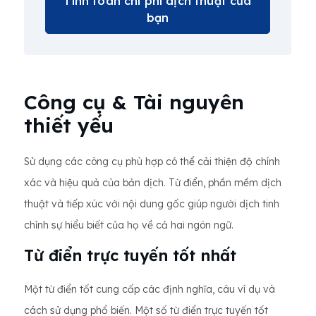
Tính toán chi phí dịch thuật của
bạn
Công cụ & Tài nguyên
thiết yếu
Sử dụng các công cụ phù hợp có thể cải thiện độ chính
xác và hiệu quả của bản dịch. Từ điển, phần mềm dịch
thuật và tiếp xúc với nội dung gốc giúp người dịch tinh
chỉnh sự hiểu biết của họ về cả hai ngôn ngữ.
Từ điển trực tuyến tốt nhất
Một từ điển tốt cung cấp các định nghĩa, câu ví dụ và
cách sử dụng phổ biến. Một số từ điển trực tuyến tốt