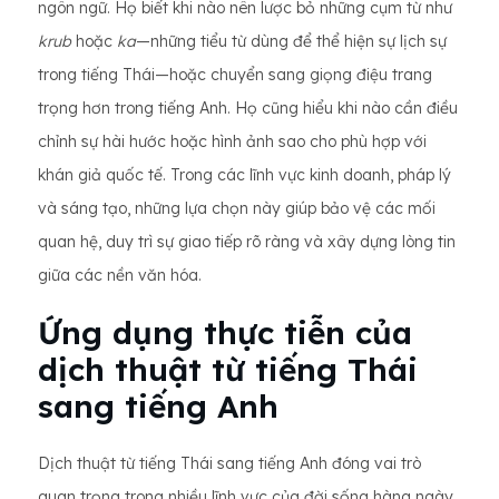
ngôn ngữ. Họ biết khi nào nên lược bỏ những cụm từ như
krub
hoặc
ka
—những tiểu từ dùng để thể hiện sự lịch sự
trong tiếng Thái—hoặc chuyển sang giọng điệu trang
trọng hơn trong tiếng Anh. Họ cũng hiểu khi nào cần điều
chỉnh sự hài hước hoặc hình ảnh sao cho phù hợp với
khán giả quốc tế. Trong các lĩnh vực kinh doanh, pháp lý
và sáng tạo, những lựa chọn này giúp bảo vệ các mối
quan hệ, duy trì sự giao tiếp rõ ràng và xây dựng lòng tin
giữa các nền văn hóa.
Ứng dụng thực tiễn của
dịch thuật từ tiếng Thái
sang tiếng Anh
Dịch thuật từ tiếng Thái sang tiếng Anh đóng vai trò
quan trọng trong nhiều lĩnh vực của đời sống hàng ngày