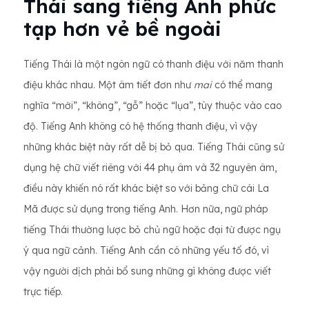
Thái sang tiếng Anh phức
tạp hơn vẻ bề ngoài
Tiếng Thái là một ngôn ngữ có thanh điệu với năm thanh
điệu khác nhau. Một âm tiết đơn như
mai
có thể mang
nghĩa “mới”, “không”, “gỗ” hoặc “lụa”, tùy thuộc vào cao
độ. Tiếng Anh không có hệ thống thanh điệu, vì vậy
những khác biệt này rất dễ bị bỏ qua. Tiếng Thái cũng sử
dụng hệ chữ viết riêng với 44 phụ âm và 32 nguyên âm,
điều này khiến nó rất khác biệt so với bảng chữ cái La
Mã được sử dụng trong tiếng Anh. Hơn nữa, ngữ pháp
tiếng Thái thường lược bỏ chủ ngữ hoặc đại từ được ngụ
ý qua ngữ cảnh. Tiếng Anh cần có những yếu tố đó, vì
vậy người dịch phải bổ sung những gì không được viết
trực tiếp.