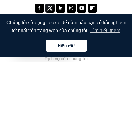
Chúng tôi sử dụng cookie để đảm bảo bạn có trải nghiệm
tốt nhất trên trang web của chúng tôi.
Tìm hiểu thêm
CÔNG TY
Hiểu rồi!
Giới thiệu về chúng tôi
Tiếng việt
Dịch vụ của chúng tôi
Blog
Câu hỏi thường gặp
Đội ngũ của chúng tôi
Nghề nghiệp
Pháp lý
Liên hệ