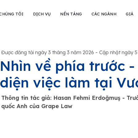
 CHÚNG TÔI
DỊCH VỤ
NỀN TẢNG
CÁC NGÀNH
GIÁ
-
Được đăng tải ngày 3 tháng 3 năm 2026
Cập nhật ngày 5
Nhìn về phía trước 
diện việc làm tại V
Thông tin tác giả: Hasan Fehmi Erdoğmuş - Trư
quốc Anh của Grape Law