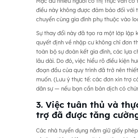
Mặc dù nhiều người có thị thực vẫn có 
điều này không được đảm bảo đối với t
chuyển cùng gia đình phụ thuộc vào loạ
Sự thay đổi này đã tạo ra một lớp lập 
quyết định về nhập cư không chỉ đơn t
toàn bộ sự đoàn kết gia đình, các lựa c
lâu dài. Do đó, việc hiểu rõ điều kiện 
đoạn đầu của quy trình đã trở nên thi
muốn. (Lưu ý thực tế: các đơn xin trợ 
dân sự — nếu bạn cần bản dịch có chứ
3. Việc tuân thủ và thự
trợ đã được tăng cường
Các nhà tuyển dụng nắm giữ giấy phép 