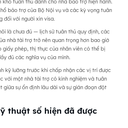
 khổ tuân thủ dành cho nhà bảo trợ hiện hành.
hổ bảo trợ của Bộ Nội vụ và các kỳ vọng tuân
 đối với người xin visa.
thôi là chưa đủ — lịch sử tuân thủ quy định, các
ủa nhà tài trợ trở nên quan trọng hơn bao giờ
 giấy phép, thị thực của nhân viên có thể bị
đầy đủ các nghĩa vụ của mình.
h kỹ lưỡng trước khi chấp nhận các vị trí được
tác với một nhà tài trợ có kinh nghiệm và tuân
t giữa sự ổn định lâu dài và sự gián đoạn đột
kỹ thuật số hiện đã được