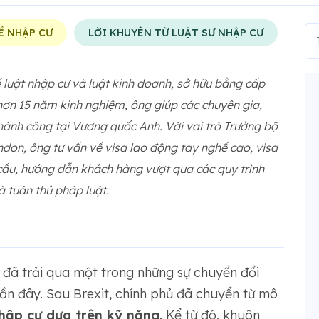
Ề NHẬP CƯ
LỜI KHUYÊN TỪ LUẬT SƯ NHẬP CƯ
luật nhập cư và luật kinh doanh, sở hữu bằng cấp
hơn 15 năm kinh nghiệm, ông giúp các chuyên gia,
hành công tại Vương quốc Anh. Với vai trò Trưởng bộ
don, ông tư vấn về visa lao động tay nghề cao, visa
 cầu, hướng dẫn khách hàng vượt qua các quy trình
 tuân thủ pháp luật.
đã trải qua một trong những sự chuyển đổi
ần đây. Sau Brexit, chính phủ đã chuyển từ mô
hập cư dựa trên kỹ năng
. Kể từ đó, khuôn