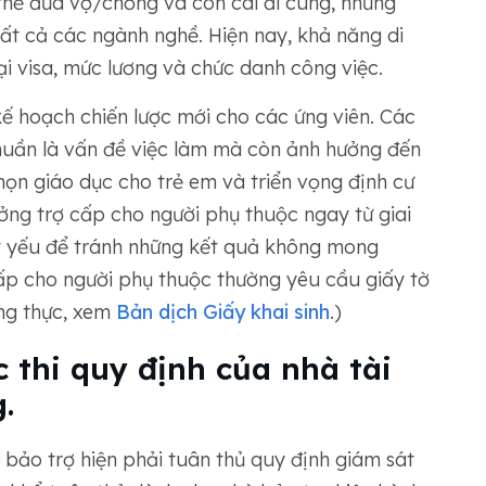
thể đưa vợ/chồng và con cái đi cùng, nhưng
ất cả các ngành nghề. Hiện nay, khả năng di
i visa, mức lương và chức danh công việc.
kế hoạch chiến lược mới cho các ứng viên. Các
huần là vấn đề việc làm mà còn ảnh hưởng đến
họn giáo dục cho trẻ em và triển vọng định cư
hưởng trợ cấp cho người phụ thuộc ngay từ giai
ết yếu để tránh những kết quả không mong
cấp cho người phụ thuộc thường yêu cầu giấy tờ
ng thực, xem
Bản dịch Giấy khai sinh
.)
c thi quy định của nhà tài
.
bảo trợ hiện phải tuân thủ quy định giám sát