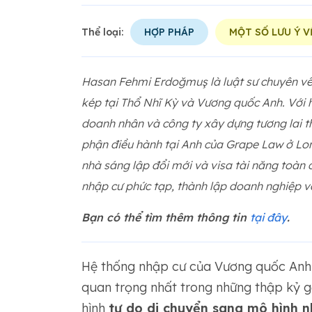
Thể loại:
HỢP PHÁP
MỘT SỐ LƯU Ý V
Hasan Fehmi Erdoğmuş là luật sư chuyên về 
kép tại Thổ Nhĩ Kỳ và Vương quốc Anh. Với 
doanh nhân và công ty xây dựng tương lai t
phận điều hành tại Anh của Grape Law ở Lon
nhà sáng lập đổi mới và visa tài năng toàn
nhập cư phức tạp, thành lập doanh nghiệp và
Bạn có thể tìm thêm thông tin
tại đây
.
Hệ thống nhập cư của Vương quốc Anh 
quan trọng nhất trong những thập kỷ g
hình
tự do di chuyển sang mô hình n