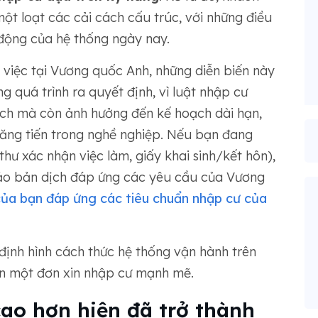
ột loạt các cải cách cấu trúc, với những điều
t động của hệ thống ngày nay.
 việc tại Vương quốc Anh, những diễn biến này
 quá trình ra quyết định, vì luật nhập cư
cách mà còn ảnh hưởng đến kế hoạch dài hạn,
hăng tiến trong nghề nghiệp. Nếu bạn đang
thư xác nhận việc làm, giấy khai sinh/kết hôn),
ảo bản dịch đáp ứng các yêu cầu của Vương
của bạn đáp ứng các tiêu chuẩn nhập cư của
định hình cách thức hệ thống vận hành trên
ên một đơn xin nhập cư mạnh mẽ.
cao hơn hiện đã trở thành