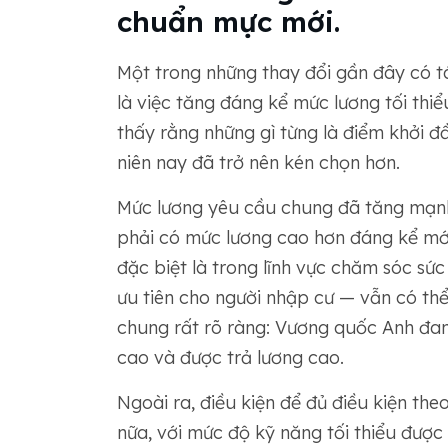
chuẩn mực mới.
Một trong những thay đổi gần đây có tá
là việc tăng đáng kể mức lương tối thi
thấy rằng những gì từng là điểm khởi đầ
niên nay đã trở nên kén chọn hơn.
Mức lương yêu cầu chung đã tăng mạnh, v
phải có mức lương cao hơn đáng kể mớ
đặc biệt là trong lĩnh vực chăm sóc sứ
ưu tiên cho người nhập cư — vẫn có th
chung rất rõ ràng: Vương quốc Anh đan
cao và được trả lương cao.
Ngoài ra, điều kiện để đủ điều kiện th
nữa, với mức độ kỹ năng tối thiểu được n