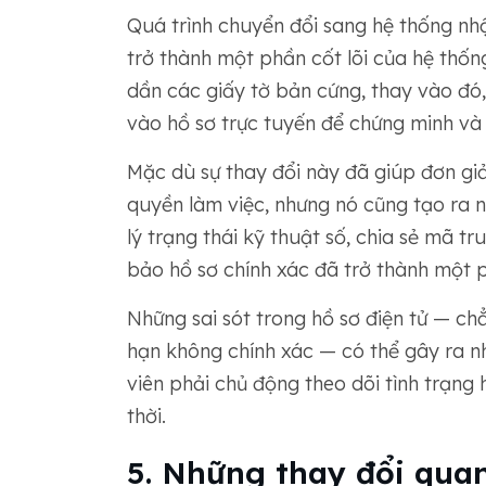
Quá trình chuyển đổi sang hệ thống nh
trở thành một phần cốt lõi của hệ thốn
dần các giấy tờ bản cứng, thay vào đó
vào hồ sơ trực tuyến để chứng minh và 
Mặc dù sự thay đổi này đã giúp đơn giả
quyền làm việc, nhưng nó cũng tạo ra 
lý trạng thái kỹ thuật số, chia sẻ mã 
bảo hồ sơ chính xác đã trở thành một 
Những sai sót trong hồ sơ điện tử — ch
hạn không chính xác — có thể gây ra n
viên phải chủ động theo dõi tình trạng 
thời.
5. Những thay đổi qua