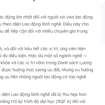
c động lớn nhất đối với người xin visa lao động
ểu theo diện Lao động lành nghề. Điều này cho
u dễ tiếp cận đối với nhiều chuyên gia trung
à đối với hầu hết các vị trí, ứng viên hiện
i đủ điều kiện. Mặc dù một số ngành nghề —
c khỏe và các vị trí nằm trong Danh sách Lương
ể được hưởng mức lương ưu đãi, nhưng xu hướng
g ưu tiên những người lao động có tay nghề
eo diện Lao động lành nghề đã bị thu hẹp hơn
âng trở lại trình độ đại học (RQF 6) đối với