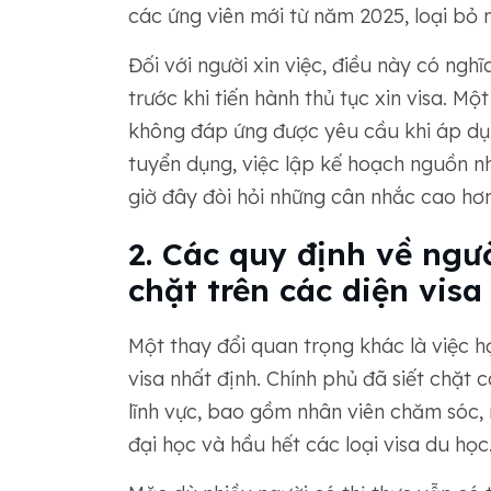
các ứng viên mới từ năm 2025, loại bỏ 
Đối với người xin việc, điều này có nghĩ
trước khi tiến hành thủ tục xin visa. Mộ
không đáp ứng được yêu cầu khi áp dụn
tuyển dụng, việc lập kế hoạch nguồn nhâ
giờ đây đòi hỏi những cân nhắc cao hơn
2. Các quy định về ngư
chặt trên các diện visa
Một thay đổi quan trọng khác là việc h
visa nhất định. Chính phủ đã siết chặt 
lĩnh vực, bao gồm nhân viên chăm sóc, m
đại học và hầu hết các loại visa du học