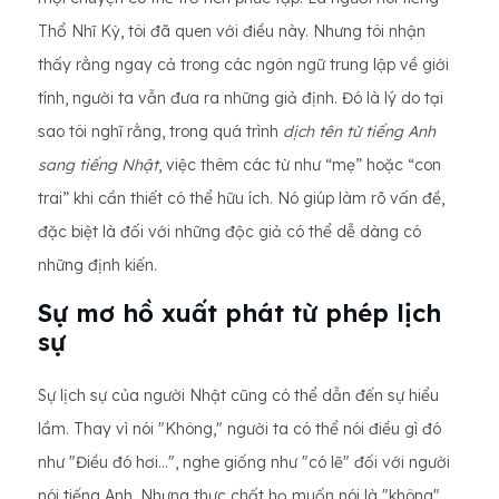
Thổ Nhĩ Kỳ, tôi đã quen với điều này. Nhưng tôi nhận
thấy rằng ngay cả trong các ngôn ngữ trung lập về giới
tính, người ta vẫn đưa ra những giả định. Đó là lý do tại
sao tôi nghĩ rằng, trong quá trình
dịch tên từ tiếng Anh
sang tiếng Nhật
, việc thêm các từ như “mẹ” hoặc “con
trai” khi cần thiết có thể hữu ích. Nó giúp làm rõ vấn đề,
đặc biệt là đối với những độc giả có thể dễ dàng có
những định kiến.
Sự mơ hồ xuất phát từ phép lịch
sự
Sự lịch sự của người Nhật cũng có thể dẫn đến sự hiểu
lầm. Thay vì nói "Không," người ta có thể nói điều gì đó
như "Điều đó hơi...", nghe giống như "có lẽ" đối với người
nói tiếng Anh. Nhưng thực chất họ muốn nói là "không".