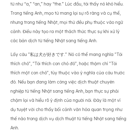
từ như “a,” “an,” hay “the.” Lúc đầu, tôi thấy nó khó hiểu.
Trong tiếng Anh, mạo từ mang lại sự rõ ràng và cụ thể,
nhưng trong tiếng Nhật, mọi thứ đều phụ thuộc vào ngữ
cảnh. Điều này tạo ra một thách thức thực sự khi xử lý
các bản dịch từ tiếng Nhật sang tiếng Anh.
Lấy câu "私は犬が好きです." Nó có thể mang nghĩa "Tôi
thích chó", "Tôi thích con chó đó", hoặc thậm chí "Tôi
thích một con chó", tùy thuộc vào ý nghĩa của câu trước
đó. Nếu bạn đang làm công việc dịch thuật chuyên
nghiệp từ tiếng Nhật sang tiếng Anh, bạn thực sự phải
chậm lại và hiểu rõ ý định của người nói. Đây là một ví
dụ tuyệt vời cho thấy bối cảnh văn hóa quan trọng như
thế nào trong dịch vụ dịch thuật từ tiếng Nhật sang tiếng
Anh.