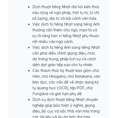
Dịch thuật tiếng Nhật đòi hỏi kiến ​​thức
sâu rộng về ngữ pháp, trật tự từ, từ chỉ
số lượng, đại từ và bối cảnh văn hóa.
Việc dịch từ tiếng Nhật sang tiếng Anh
thường cần thêm chủ ngữ, mạo từ và
sự rõ ràng hơn vì tiếng Nhật phụ thuộc
rất nhiều vào ngữ cảnh.
Việc dịch từ tiếng Anh sang tiếng Nhật
cần phải điều chỉnh giọng điệu, mức
độ trang trọng, phép lịch sự và cách
diễn đạt gián tiếp sao cho tự nhiên.
Các thách thức kỹ thuật bao gồm chữ
Hán, chữ Hiragana, chữ Katakana, văn
bản dọc, các vấn đề về nhận dạng ký
tự quang học (OCR), tệp PDF, chữ
Furigana và giới hạn phụ đề.
Dịch vụ dịch thuật tiếng Nhật chuyên
nghiệp giúp bảo toàn ý nghĩa, giọng
điệu, bố cục và sắc thái văn hóa trong
các tài liệu và dự án bản địa hóa.