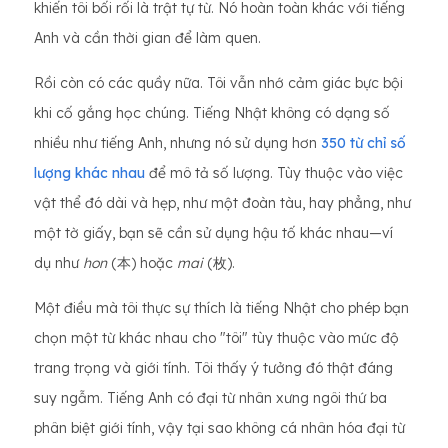
khiến tôi bối rối là trật tự từ. Nó hoàn toàn khác với tiếng
Anh và cần thời gian để làm quen.
Rồi còn có các quầy nữa. Tôi vẫn nhớ cảm giác bực bội
khi cố gắng học chúng. Tiếng Nhật không có dạng số
nhiều như tiếng Anh, nhưng nó sử dụng hơn
350 từ chỉ số
lượng khác nhau
để mô tả số lượng. Tùy thuộc vào việc
vật thể đó dài và hẹp, như một đoàn tàu, hay phẳng, như
một tờ giấy, bạn sẽ cần sử dụng hậu tố khác nhau—ví
dụ như
hon
(本) hoặc
mai
(枚).
Một điều mà tôi thực sự thích là tiếng Nhật cho phép bạn
chọn một từ khác nhau cho "tôi" tùy thuộc vào mức độ
trang trọng và giới tính. Tôi thấy ý tưởng đó thật đáng
suy ngẫm. Tiếng Anh có đại từ nhân xưng ngôi thứ ba
phân biệt giới tính, vậy tại sao không cá nhân hóa đại từ