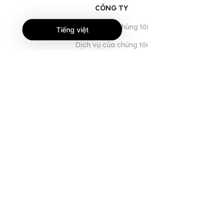
CÔNG TY
Giới thiệu về chúng tôi
Tiếng việt
Dịch vụ của chúng tôi
Blog
Câu hỏi thường gặp
Đội ngũ của chúng tôi
Nghề nghiệp
Pháp lý
Liên hệ
DÀNH CHO KHÁCH HÀNG
Đăng nhập