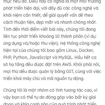
mục tiêu đó. Điều này có nghĩa là một môi trường
phát triển hiện đại, với đầy đủ các công nghệ và
khái niệm cần thiết, để giải quyết vấn đề theo
cách thuận tiện, đẹp mắt và nhanh chóng nhất.
Tính đến thời điểm viết bài này, chúng tôi đang
liên tục phát triển khoảng 10 thành phần (ví dụ:
ứng dụng và/hoặc thư viện). Hệ thống công nghệ
hiện tại của chúng tôi bao gồm Linux, Docker,
PHP, Python, JavaScript và MySQL. Hầu hết cơ
sở hạ tầng đều được đặt trên AWS. Khỏi phải nói,
mọi thứ đều được quản lý bằng GIT, cùng với việc
triển khai máy chủ và mã nguồn tự động.
Chúng tôi là một nhóm có tính tương tác cao, vì
vậy bạn có thể tự do đóng góp vào bất kỳ giai
đoạn và khía cạnh nào của quá trình phát triển.