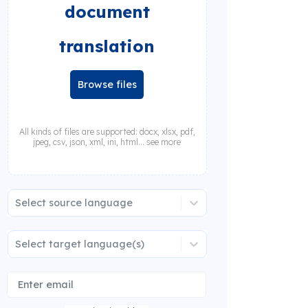
document
translation
Browse files
All kinds of files are supported: docx, xlsx, pdf,
jpeg, csv, json, xml, ini, html... see more
Select source language
Select target language(s)