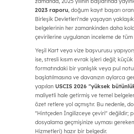
zamanda, 2025 yılının başlarında yayın
2023 raporu
, doğum kayıt başarı oran
Birleşik Devletleri'nde yaşayan yaklaşı
belgelerinin her zamankinden daha kolay
çevirilerine uygulanan inceleme de tüm
Yeşil Kart veya vize başvurusu yapıyo
ise, stresli kısım evrak işleri değil; küçü
formatındaki bir yanlışlık veya pul not
başlatılmasına ve davanızın aylarca ge
yapılan
USCIS 2026 "yüksek bütünlük
maliyetli hale getirmiş ve temel belge
özet retlere yol açmıştır. Bu nedenle, 
"Hintçeden İngilizceye çeviri" değildir
dosyalama geçmişinize uyması gereken
Hizmetleri) hazır bir belgedir.