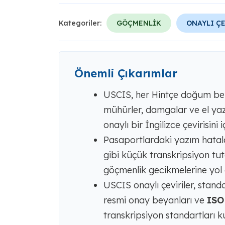
Kategoriler:
GÖÇMENLİK
ONAYLI Ç
Önemli Çıkarımlar
USCIS, her Hintçe doğum be
mühürler, damgalar ve el yazı
onaylı bir İngilizce çevirisini
Pasaportlardaki yazım hatalar
gibi küçük transkripsiyon tutar
göçmenlik gecikmelerine yol a
USCIS onaylı çeviriler, standa
resmi onay beyanları ve
ISO
transkripsiyon standartları ku