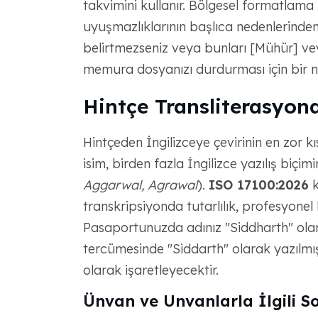
takvimini kullanır. Bölgesel formatlama n
uyuşmazlıklarının başlıca nedenlerinden 
belirtmezseniz veya bunları [Mühür] v
memura dosyanızı durdurması için bir 
Hintçe Transliterasyon
Hintçeden İngilizceye çevirinin en zor kıs
isim, birden fazla İngilizce yazılış biçimi
Aggarwal, Agrawal
).
ISO 17100:2026
k
transkripsiyonda tutarlılık, profesyonel bi
Pasaportunuzda adınız "Siddharth" ola
tercümesinde "Siddarth" olarak yazılmı
olarak işaretleyecektir.
Ünvan ve Unvanlarla İlgili S