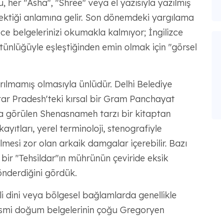
, her "Asha", "Shree" veya el yazısıyla yazılmış
rektiği anlamına gelir. Son dönemdeki yargılama
e belgelerinizi okumakla kalmıyor; İngilizce
ütünlüğüyle eşleştiğinden emin olmak için "görsel
rılmamış olmasıyla ünlüdür. Delhi Belediye
ttar Pradesh'teki kırsal bir Gram Panchayat
 görülen Shenasnameh tarzı bir kitaptan
ayıtları, yerel terminoloji, stenografiyle
mesi zor olan arkaik damgalar içerebilir. Bazı
ir "Tehsildar"ın mührünün çeviride eksik
önderdiğini gördük.
irli dini veya bölgesel bağlamlarda genellikle
resmi doğum belgelerinin çoğu Gregoryen