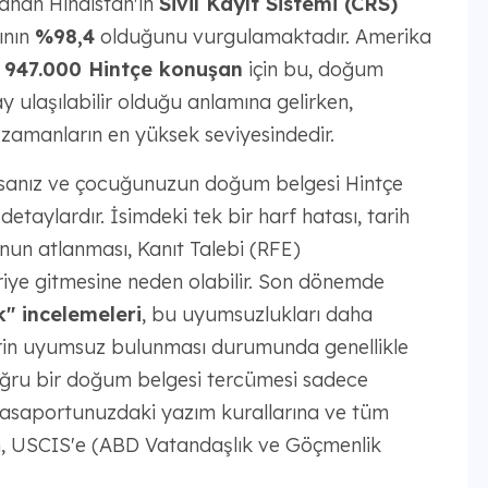
lanan Hindistan'ın
Sivil Kayıt Sistemi (CRS)
ının
%98,4
olduğunu vurgulamaktadır. Amerika
k
947.000 Hintçe konuşan
için bu, doğum
 ulaşılabilir olduğu anlamına gelirken,
 zamanların en yüksek seviyesindedir.
rsanız ve çocuğunuzun doğum belgesi Hintçe
k detaylardır. İsimdeki tek bir harf hatası, tarih
unun atlanması, Kanıt Talebi (RFE)
riye gitmesine neden olabilir. Son dönemde
" incelemeleri
, bu uyumsuzlukları daha
lerin uyumsuz bulunması durumunda genellikle
doğru bir doğum belgesi tercümesi sadece
; pasaportunuzdaki yazım kurallarına ve tüm
, USCIS'e (ABD Vatandaşlık ve Göçmenlik