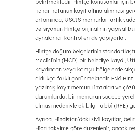
belirtmektedir. Hintçe konuşanlar için bu
kenar notunun kayıt altına alınması ge
ortamında, USCIS memurları artık sadec
versiyonun Hintçe orijinalinin yapısal b
aynalama" kontrolleri de yapıyorlar.
Hintçe doğum belgelerinin standartlaştı
Meclisi'nin (MCD) bir belediye kaydı, U
kaydından veya komşu bölgelerde sıkça
oldukça farklı görünmektedir. Eski Hint k
yazılmış kayıt memuru imzaları ve çözül
durumlarda, bir memurun sadece yerel b
olması nedeniyle ek bilgi talebi (RFE) g
Ayrıca, Hindistan'daki sivil kayıtlar, bel
Hicri takvime göre düzenlenir, ancak 