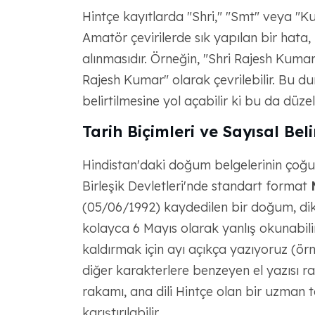
Hintçe kayıtlarda "Shri," "Smt" veya "Kumar
Amatör çevirilerde sık yapılan bir hata,
alınmasıdır. Örneğin, "Shri Rajesh Kumar"
Rajesh Kumar" olarak çevrilebilir. Bu dur
belirtilmesine yol açabilir ki bu da düz
Tarih Biçimleri ve Sayısal Belir
Hindistan'daki doğum belgelerinin çoğ
Birleşik Devletleri'nde standart format
(05/06/1992) kaydedilen bir doğum, di
kolayca 6 Mayıs olarak yanlış okunabilir.
kaldırmak için ayı açıkça yazıyoruz (örn
diğer karakterlere benzeyen el yazısı ra
rakamı, ana dili Hintçe olan bir uzman 
karıştırılabilir.