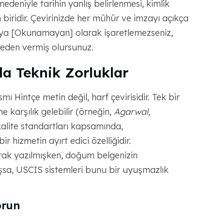
edeniyle tarihin yanlış belirlenmesi, kimlik
biridir. Çevirinizde her mühür ve imzayı açıkça
eya [Okunamayan] olarak işaretlemezseniz,
neden vermiş olursunuz.
da Teknik Zorluklar
mı Hintçe metin değil, harf çevirisidir. Tek bir
ne karşılık gelebilir (örneğin,
Agarwal,
alite standartları kapsamında,
r hizmetin ayırt edici özelliğidir.
rak yazılmışken, doğum belgenizin
şsa, USCIS sistemleri bunu bir uyuşmazlık
orun