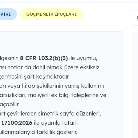
EVİRİ
GÖÇMENLİK İPUÇLARI
lgesinin
8 CFR 103.2(b)(3)
ile uyumlu,
sı notlar da dahil olmak üzere eksiksiz
 içermesini şart koşmaktadır.
ı veya hitap şekillerinin yanlış kullanımı
sızlıkları, maliyetli ek bilgi taleplerine ve
çabilir.
rt çevirilerden simetrik sayfa düzenleri,
 17100:2026
ile uyumlu tutarlı
llanmalarıyla farklılık gösterir.