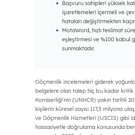
Başvuru sahipleri yüksek kali
işaretlemeleri içermeli ve çev
hataları değiştirmekten kaçın
MotaWord, hızlı teslimat süres
eşleştirmesi ve %100 kabul g
sunmaktadır.
Göçmenlik incelemeleri giderek yoğunlaş
belgelere olan talep hiç bu kadar kritik
Komiserliği'nin (UNHCR) yakın tarihli 202
kişilerin küresel sayısı 117,3 milyona
ve Göçmenlik Hizmetleri (USCIS) gibi idar
hassasiyetle doğrulama konusunda benz