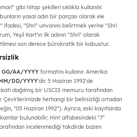
i" gibi hitap şekilleri sıklıkla kullanılır.
 bunların yasal adın bir parçası olarak ele
 ifadesi, "Shri" unvanını belirtmek yerine "Shri
um, Yeşil Kart'ın ilk adının "Shri" olarak
eltilmesi son derece bürokratik bir kabustur.
sizlik
u
GG/AA/YYYY
formatını kullanır. Amerika
MM/DD/YYYY
'dir. 5 Haziran 1992'de
kkati dağılmış bir USCIS memuru tarafından
 Çevirilerimizde herhangi bir belirsizliği ortadan
eğin, "05 Haziran 1992"). Ayrıca, eski kayıtlarda
kamlar bulunabilir; Hint alfabesindeki "7"
tarafından incelenmediği takdirde bazen