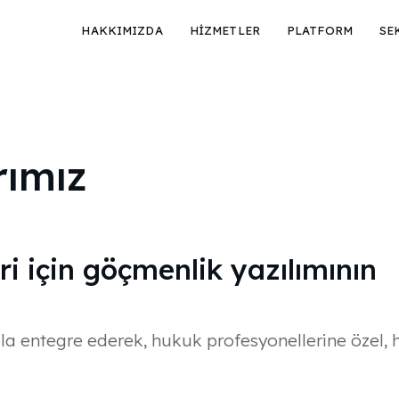
HAKKIMIZDA
HİZMETLER
PLATFORM
SE
rımız
i için göçmenlik yazılımının
 entegre ederek, hukuk profesyonellerine özel, hı