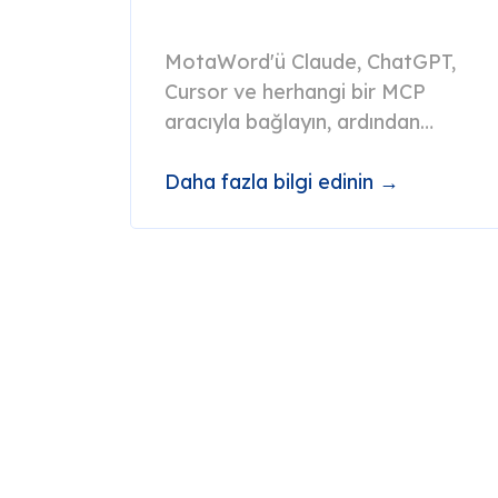
MotaWord'ü Claude, ChatGPT,
Cursor ve herhangi bir MCP
aracıyla bağlayın, ardından
çevirilerinizi doğrudan yapay
zeka sohbetinizden yönetin.
Daha fazla bilgi edinin →