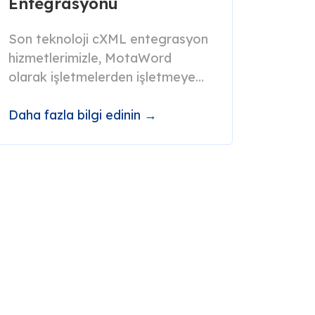
Entegrasyonu
Son teknoloji cXML entegrasyon
hizmetlerimizle, MotaWord
olarak işletmelerden işletmeye
(B2B) tedarik süreçlerinizde
devrim yaratma konusunda
Daha fazla bilgi edinin →
uzmanız.