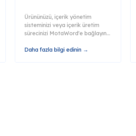
Ürününüzü, içerik yönetim
sisteminizi veya içerik üretim
sürecinizi MotaWord'e bağlayın
ve ekipleri yavaşlatan adımları
otomatikleştirin.
Daha fazla bilgi edinin →