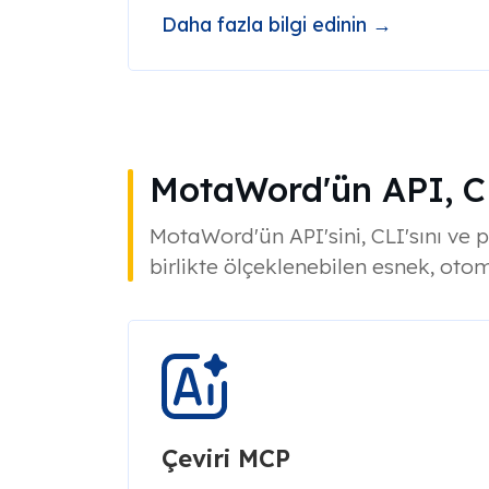
Daha fazla bilgi edinin →
MotaWord'ün API, CL
MotaWord'ün API'sini, CLI'sını ve 
birlikte ölçeklenebilen esnek, otoma
Çeviri MCP