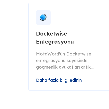
Docketwise
Entegrasyonu
MotaWord'ün Docketwise
entegrasyonu sayesinde,
göçmenlik avukatları artık
belgeleri sorunsuz bir şekilde, hızlı
ve doğru bir biçimde çevirebilir
Daha fazla bilgi edinin →
ve değerlendirebilirler.