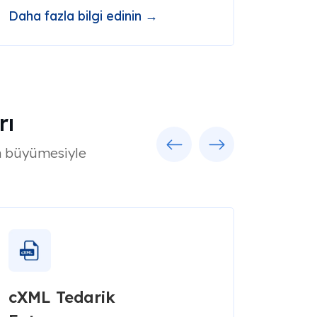
kolaylaştırır.
Daha fazla bilgi edinin →
rı
Previous
Next
in büyümesiyle
cXML Tedarik