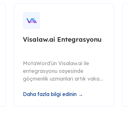
Visalaw.ai Entegrasyonu
MotaWord'ün Visalaw.ai ile
entegrasyonu sayesinde
göçmenlik uzmanları artık vaka
yönetimi iş akışları dahilinde hızlı
ve güvenilir çeviri hizmetlerine
Daha fazla bilgi edinin →
erişebilirler.