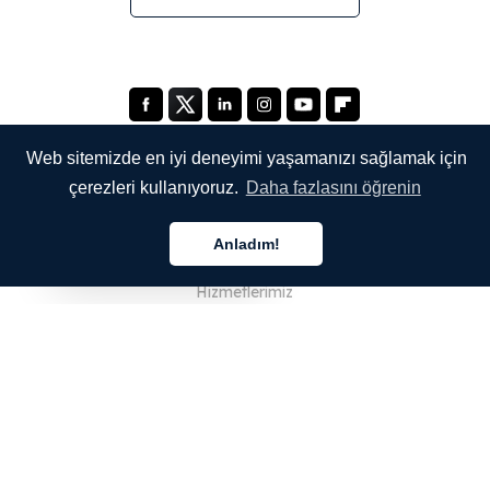
Web sitemizde en iyi deneyimi yaşamanızı sağlamak için
çerezleri kullanıyoruz.
Daha fazlasını öğrenin
ŞİRKETİMİZ
Anladım!
Hakkımızda
Türkçe
Hizmetlerimiz
Blog
SSS
Ekibimiz
Kariyer
Hukuk