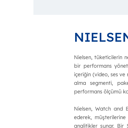
NIELSE
Nielsen, tüketicilerin
bir performans yöneti
içeriğin (video, ses ve
alma segmenti, paket
performans ölçümü kon
Nielsen, Watch and B
ederek, müşterilerin
analitikler sunar. Bi