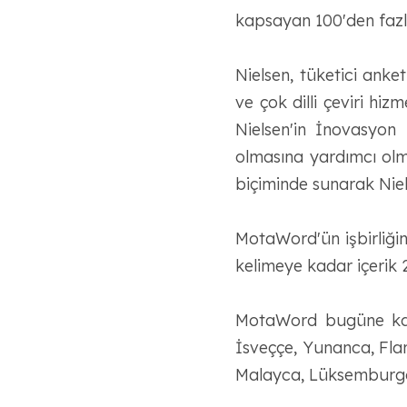
kapsayan 100'den fazl
Nielsen, tüketici anket
ve çok dilli çeviri hi
Nielsen'in İnovasyo
olmasına yardımcı olma
biçiminde sunarak Niels
MotaWord'ün işbirliğin
kelimeye kadar içerik 2
MotaWord bugüne kadar
İsveççe, Yunanca, Fla
Malayca, Lüksemburg