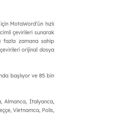
i için MotaWord'ün hızlı
imli çevirileri sunarak
a fazla zamana sahip
virileri orijinal dosya
ında başlıyor ve 85 bin
a, Almanca, İtalyanca,
ççe, Vietnamca, Polis,