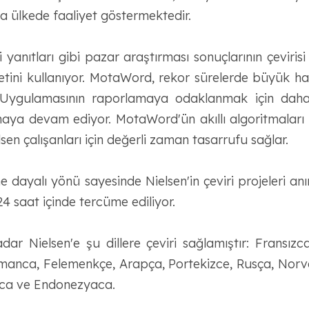
a ülkede faaliyet göstermektedir.
i yanıtları gibi pazar araştırması sonuçlarının çeviris
zmetini kullanıyor. MotaWord, rekor sürelerde büyük hac
n Uygulamasının raporlamaya odaklanmak için dah
ya devam ediyor. MotaWord'ün akıllı algoritmaları çe
en çalışanları için değerli zaman tasarrufu sağlar.
e dayalı yönü sayesinde Nielsen'in çeviri projeleri an
4 saat içinde tercüme ediliyor.
 Nielsen'e şu dillere çeviri sağlamıştır: Fransızc
manca, Felemenkçe, Arapça, Portekizce, Rusça, Norve
ca ve Endonezyaca.