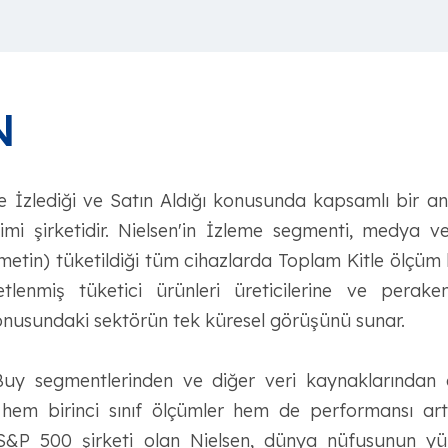
N
 ne İzlediği ve Satın Aldığı konusunda kapsamlı bir a
mi şirketidir. Nielsen'in İzleme segmenti, medya v
 metin) tüketildiği tüm cihazlarda Toplam Kitle ölçüm 
lenmiş tüketici ürünleri üreticilerine ve perake
usundaki sektörün tek küresel görüşünü sunar.
uy segmentlerinden ve diğer veri kaynaklarından ge
e hem birinci sınıf ölçümler hem de performansı ar
r S&P 500 şirketi olan Nielsen, dünya nüfusunun yü