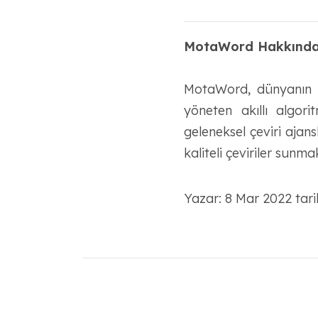
MotaWord Hakkınd
MotaWord, dünyanın en
yöneten akıllı algo
geleneksel çeviri ajan
kaliteli çeviriler sunma
Yazar: 8 Mar 2022 tari