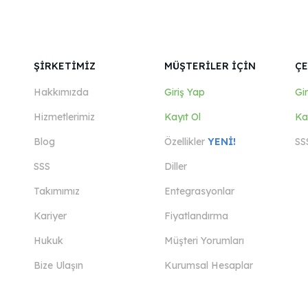
ŞİRKETİMİZ
MÜŞTERİLER İÇİN
ÇE
Hakkımızda
Giriş Yap
Gi
Hizmetlerimiz
Kayıt Ol
Ka
Blog
Özellikler
YENİ!
SS
SSS
Diller
Takımımız
Entegrasyonlar
Kariyer
Fiyatlandırma
Hukuk
Müşteri Yorumları
Bize Ulaşın
Kurumsal Hesaplar