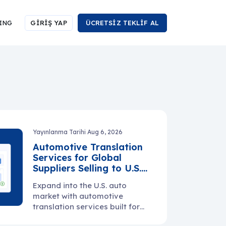
ING
GİRİŞ YAP
ÜCRETSİZ TEKLİF AL
Yayınlanma Tarihi Aug 6, 2026
Automotive Translation
Services for Global
Suppliers Selling to U.S.
Manufacturers
Expand into the U.S. auto
market with automotive
translation services built for
manuals, specs, PPAP files,