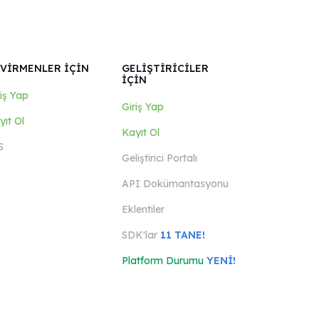
VİRMENLER İÇİN
GELİŞTİRİCİLER
İÇİN
riş Yap
Giriş Yap
yıt Ol
Kayıt Ol
S
Geliştirici Portalı
API Dokümantasyonu
Eklentiler
SDK'lar
11 TANE!
Platform Durumu
YENİ!