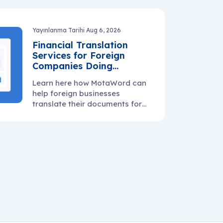
warranty docs, and supplier
communication.
Yayınlanma Tarihi Aug 6, 2026
Financial Translation
Services for Foreign
Companies Doing
Business in the U.S.
Learn here how MotaWord can
help foreign businesses
translate their documents for
use in the U.S.