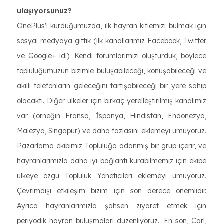
ulaşıyorsunuz?
OnePlus'ı kurduğumuzda, ilk hayran kitlemizi bulmak için
sosyal medyaya gittik (ilk kanallarımız Facebook, Twitter
ve Google+ idi). Kendi forumlarımızı oluşturduk, böylece
topluluğumuzun bizimle buluşabileceği, konuşabileceği ve
akıllı telefonların geleceğini tartışabileceği bir yere sahip
olacaktı. Diğer ülkeler için birkaç yerelleştirilmiş kanalımız
var (örneğin Fransa, İspanya, Hindistan, Endonezya,
Malezya, Singapur) ve daha fazlasını eklemeyi umuyoruz.
Pazarlama ekibimiz Topluluğa adanmış bir grup içerir, ve
hayranlarımızla daha iyi bağlantı kurabilmemiz için ekibe
ülkeye özgü Topluluk Yöneticileri eklemeyi umuyoruz.
Çevrimdışı etkileşim bizim için son derece önemlidir.
Ayrıca hayranlarımızla şahsen ziyaret etmek için
periyodik hayran buluşmaları düzenliyoruz.. En son, Carl,