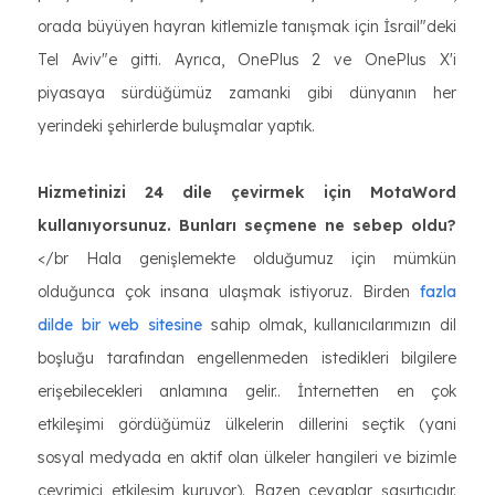
orada büyüyen hayran kitlemizle tanışmak için İsrail"deki
Tel Aviv"e gitti. Ayrıca, OnePlus 2 ve OnePlus X'i
piyasaya sürdüğümüz zamanki gibi dünyanın her
yerindeki şehirlerde buluşmalar yaptık.
Hizmetinizi 24 dile çevirmek için MotaWord
kullanıyorsunuz. Bunları seçmene ne sebep oldu?
</br Hala genişlemekte olduğumuz için mümkün
olduğunca çok insana ulaşmak istiyoruz. Birden
fazla
dilde bir web sitesine
sahip olmak, kullanıcılarımızın dil
boşluğu tarafından engellenmeden istedikleri bilgilere
erişebilecekleri anlamına gelir.. İnternetten en çok
etkileşimi gördüğümüz ülkelerin dillerini seçtik (yani
sosyal medyada en aktif olan ülkeler hangileri ve bizimle
çevrimiçi etkileşim kuruyor). Bazen cevaplar şaşırtıcıdır.