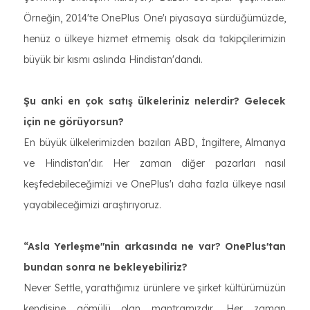
Örneğin, 2014'te OnePlus One'ı piyasaya sürdüğümüzde,
henüz o ülkeye hizmet etmemiş olsak da takipçilerimizin
büyük bir kısmı aslında Hindistan'dandı.
Şu anki en çok satış ülkeleriniz nelerdir? Gelecek
için ne görüyorsun?
En büyük ülkelerimizden bazıları ABD, İngiltere, Almanya
ve Hindistan'dır. Her zaman diğer pazarları nasıl
keşfedebileceğimizi ve OnePlus'ı daha fazla ülkeye nasıl
yayabileceğimizi araştırıyoruz.
“Asla Yerleşme"nin arkasında ne var? OnePlus'tan
bundan sonra ne bekleyebiliriz?
Never Settle, yarattığımız ürünlere ve şirket kültürümüzün
kendisine gömülü olan mantramızdır.. Her zaman