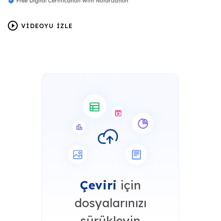
VİDEOYU İZLE
Çeviri
için
dosyalarınızı
sürükleyin