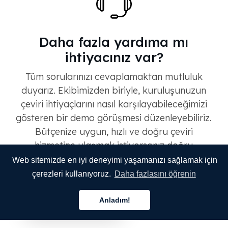
Daha fazla yardıma mı
ihtiyacınız var?
Tüm sorularınızı cevaplamaktan mutluluk
duyarız. Ekibimizden biriyle, kuruluşunuzun
çeviri ihtiyaçlarını nasıl karşılayabileceğimizi
gösteren bir demo görüşmesi düzenleyebiliriz.
Bütçenize uygun, hızlı ve doğru çeviri
hizmetine ulaşmak istiyorsanız doğru
yerdesiniz. Tek yapmanız gereken bize
Web sitemizde en iyi deneyimi yaşamanızı sağlamak için
ulaşmak.
çerezleri kullanıyoruz.
Daha fazlasını öğrenin
BİZİMLE KONUŞUN
Anladım!
Türkçe