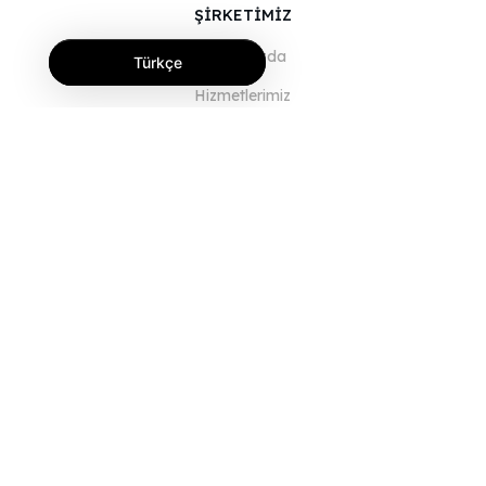
ŞİRKETİMİZ
Hakkımızda
Türkçe
Hizmetlerimiz
Blog
SSS
Ekibimiz
Kariyer
Hukuk
Bize Ulaşın
MÜŞTERİLER İÇİN
Giriş Yap