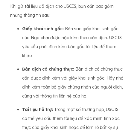
Khi gửi tài liệu đã dịch cho USCIS, bạn cần bao gồm
những thông tin sau:
Giấy khai sinh gốc:
Bản sao giấy khai sinh gốc
của Nga phải được nộp kèm theo bản dịch. USCIS
yêu cầu phải đính kèm bản gốc tài liệu để tham
khảo.
Bản dịch có chứng thực:
Bản dịch có chứng thực
cần được đính kèm với giấy khai sinh gốc. Hãy nhớ
đính kèm toàn bộ giấy chứng nhận của người dịch,
cùng với thông tin liên hệ của họ.
Tài liệu hỗ trợ:
Trong một số trường hợp, USCIS
có thể yêu cầu thêm tài liệu để xác minh tính xác
thực của giấy khai sinh hoặc để làm rõ bất kỳ sự