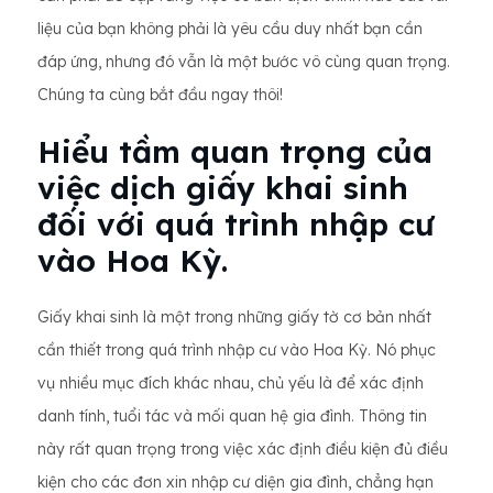
liệu của bạn không phải là yêu cầu duy nhất bạn cần
đáp ứng, nhưng đó vẫn là một bước vô cùng quan trọng.
Chúng ta cùng bắt đầu ngay thôi!
Hiểu tầm quan trọng của
việc dịch giấy khai sinh
đối với quá trình nhập cư
vào Hoa Kỳ.
Giấy khai sinh là một trong những giấy tờ cơ bản nhất
cần thiết trong quá trình nhập cư vào Hoa Kỳ. Nó phục
vụ nhiều mục đích khác nhau, chủ yếu là để xác định
danh tính, tuổi tác và mối quan hệ gia đình. Thông tin
này rất quan trọng trong việc xác định điều kiện đủ điều
kiện cho các đơn xin nhập cư diện gia đình, chẳng hạn