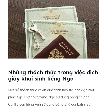
Những thách thức trong việc dịch
giấy khai sinh tiếng Nga
Một số thách thức khiến quá trình này trở nên đặc biệt
phức tạp. Thứ nhất, tiếng Nga sử dụng bảng chữ cái
Cyrillic còn tiếng Anh sử dụng bảng chữ cái Latin. Sự