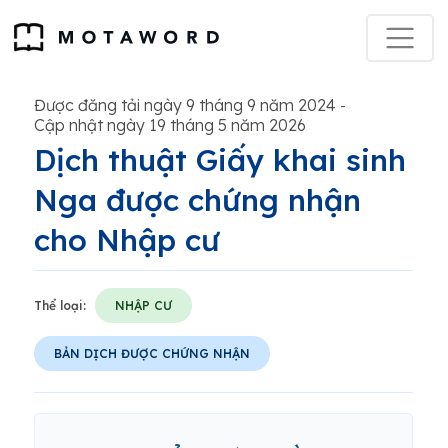
Được đăng tải ngày 9 tháng 9 năm 2024
-
Cập nhật ngày 19 tháng 5 năm 2026
Dịch thuật Giấy khai sinh
Nga được chứng nhận
cho Nhập cư
Thể loại:
NHẬP CƯ
BẢN DỊCH ĐƯỢC CHỨNG NHẬN