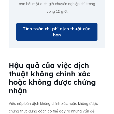
bạn bởi một dịch giả chuyên nghiệp chỉ trong
vòng
12 giờ.
Tính toán chi phí dịch thuật của
bạn
Hậu quả của việc dịch
thuật không chính xác
hoặc không được chứng
nhận
Việc nộp bản dịch không chính xác hoặc không được
chứng thực đúng cách có thể gây ra những vấn đề