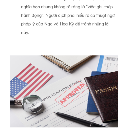
nghĩa hơn nhưng không rõ ràng là "việc ghi chép
hành động". Người dịch phải hiểu rõ cả thuật ngữ
pháp lý của Nga và Hoa Kỳ để tránh những lỗi
này.