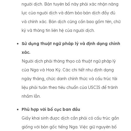
người dịch. Bản tuyên bố này phải xác nhận năng
lực của người dịch và đảm bảo bản dịch đầy đủ
và chính xác. Bản dịch cũng cần bao gồm tên, chữ
ký và thông tin liên hệ của người dịch.
Sử dụng thuật ngữ pháp lý và định dạng chính
xác.
Người dịch phải thông thạo cả thuật ngữ pháp lý
của Nga và Hoa Kỳ. Các chi tiết như định dạng
ngày tháng, chức danh chính thức và cấu trúc tài
liệu phải tuân theo tiêu chuẩn của USCIS để tránh
nhầm lẫn.
Phù hợp với bố cục ban đầu
Giấy khai sinh được dịch cần phải có cấu trúc gần
giống với bản gốc tiếng Nga. Việc giữ nguyên bố