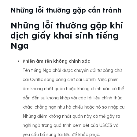
Những lỗi thường gặp cần tránh
Những lỗi thường gặp khi
dịch giấy khai sinh tiếng
Nga
Phiên âm tên không chính xác
Tên tiếng Nga phải được chuyển đổi từ bảng chữ
cái Cyrillic sang bảng chữ cái Latinh. Việc phiên
âm không nhất quán hoặc không chính xác có thể
dẫn đến sự không khớp với các tài liệu chính thức
khác, chẳng hạn như hộ chiếu hoặc hồ sơ nhập cư.
Những điểm không nhất quán này có thể gây ra
nghi ngờ trong quá trình xem xét của USCIS và
yêu cầu bổ sung tài liệu để khắc phục.