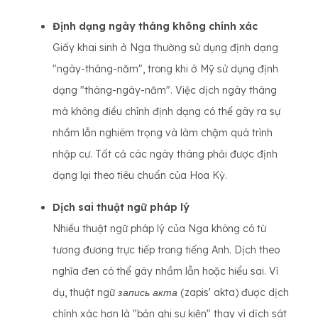
Định dạng ngày tháng không chính xác
Giấy khai sinh ở Nga thường sử dụng định dạng
"ngày-tháng-năm", trong khi ở Mỹ sử dụng định
dạng "tháng-ngày-năm". Việc dịch ngày tháng
mà không điều chỉnh định dạng có thể gây ra sự
nhầm lẫn nghiêm trọng và làm chậm quá trình
nhập cư. Tất cả các ngày tháng phải được định
dạng lại theo tiêu chuẩn của Hoa Kỳ.
Dịch sai thuật ngữ pháp lý
Nhiều thuật ngữ pháp lý của Nga không có từ
tương đương trực tiếp trong tiếng Anh. Dịch theo
nghĩa đen có thể gây nhầm lẫn hoặc hiểu sai. Ví
dụ, thuật ngữ
запись акта
(zapis' akta) được dịch
chính xác hơn là "bản ghi sự kiện" thay vì dịch sát