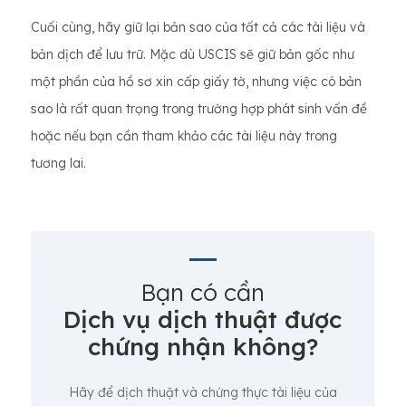
Cuối cùng, hãy giữ lại bản sao của tất cả các tài liệu và
bản dịch để lưu trữ. Mặc dù USCIS sẽ giữ bản gốc như
một phần của hồ sơ xin cấp giấy tờ, nhưng việc có bản
sao là rất quan trọng trong trường hợp phát sinh vấn đề
hoặc nếu bạn cần tham khảo các tài liệu này trong
tương lai.
Bạn có cần
Dịch vụ dịch thuật được
chứng nhận không?
Hãy để dịch thuật và chứng thực tài liệu của