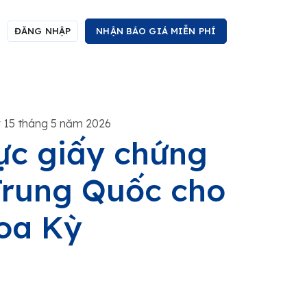
ĐĂNG NHẬP
NHẬN BÁO GIÁ MIỄN PHÍ
 15 tháng 5 năm 2026
ực giấy chứng
Trung Quốc cho
oa Kỳ