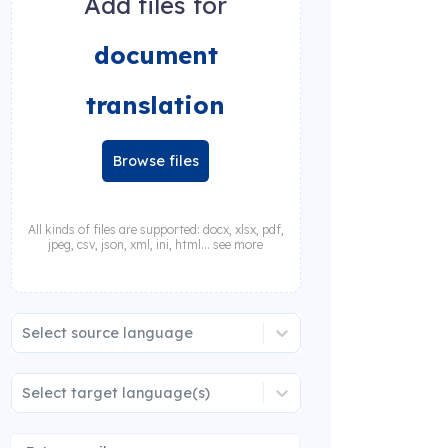
Add files for
document
translation
Browse files
All kinds of files are supported: docx, xlsx, pdf,
jpeg, csv, json, xml, ini, html... see more
Select source language
Select target language(s)