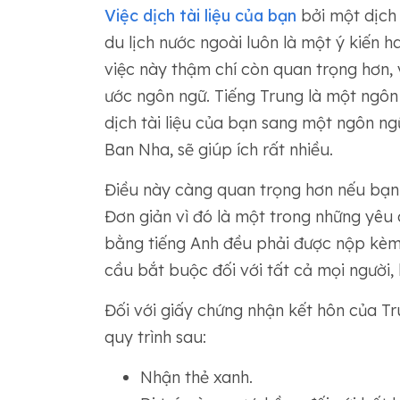
Việc dịch tài liệu của bạn
bởi một dịch
du lịch nước ngoài luôn là một ý kiến ​​h
việc này thậm chí còn quan trọng hơn, 
ước ngôn ngữ. Tiếng Trung là một ngôn 
dịch tài liệu của bạn sang một ngôn ng
Ban Nha, sẽ giúp ích rất nhiều.
Điều này càng quan trọng hơn nếu bạn
Đơn giản vì đó là một trong những yêu 
bằng tiếng Anh đều phải được nộp kèm
cầu bắt buộc đối với tất cả mọi người
Đối với giấy chứng nhận kết hôn của T
quy trình sau:
Nhận thẻ xanh.