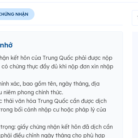
 CHỨNG NHẬN
 nhớ
hận kết hôn của Trung Quốc phải được nộp
 có chứng thực đầy đủ khi nộp đơn xin nhập
chính xác, bao gồm tên, ngày tháng, địa
u niêm phong chính thức.
c thái văn hóa Trung Quốc cần được dịch
trong bối cảnh nhập cư hoặc pháp lý của
 trọng: giấy chứng nhận kết hôn đã dịch cần
phải điều chỉnh ngày tháng cho phù hợp