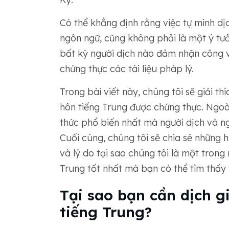
Có thể khẳng định rằng việc tự mình dị
ngôn ngữ, cũng không phải là một ý tưở
bất kỳ người dịch nào đảm nhận công vi
chứng thực các tài liệu pháp lý.
Trong bài viết này, chúng tôi sẽ giải t
hôn tiếng Trung được chứng thực. Ngoà
thức phổ biến nhất mà người dịch và ng
Cuối cùng, chúng tôi sẽ chia sẻ những 
và lý do tại sao chúng tôi là một trong 
Trung tốt nhất mà bạn có thể tìm thấy 
Tại sao bạn cần dịch g
tiếng Trung?