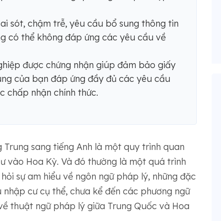
sai sót, chậm trễ, yêu cầu bổ sung thông tin
úng có thể không đáp ứng các yêu cầu về
nghiệp được chứng nhận giúp đảm bảo giấy
rung của bạn đáp ứng đầy đủ các yêu cầu
c chấp nhận chính thức.
g Trung sang tiếng Anh là một quy trình quan
 cư vào Hoa Kỳ. Và đó thường là một quá trình
 hỏi sự am hiểu về ngôn ngữ pháp lý, những đặc
u nhập cư cụ thể, chưa kể đến các phương ngữ
 về thuật ngữ pháp lý giữa Trung Quốc và Hoa