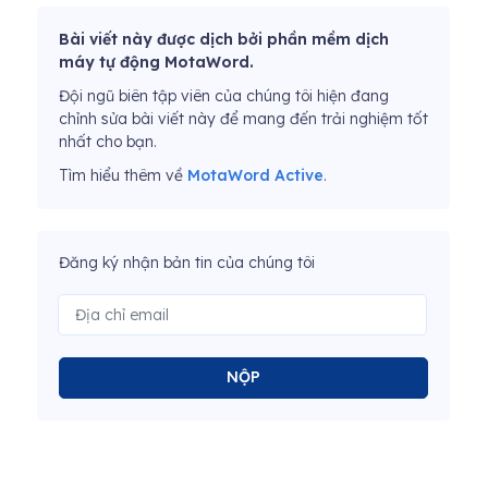
Bài viết này được dịch bởi phần mềm dịch
máy tự động MotaWord.
Đội ngũ biên tập viên của chúng tôi hiện đang
chỉnh sửa bài viết này để mang đến trải nghiệm tốt
nhất cho bạn.
Tìm hiểu thêm về
MotaWord Active
.
Đăng ký nhận bản tin của chúng tôi
NỘP