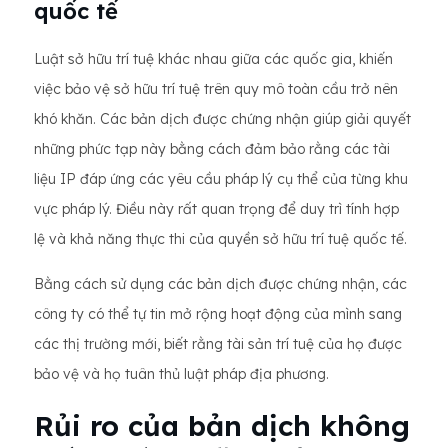
quốc tế
Luật sở hữu trí tuệ khác nhau giữa các quốc gia, khiến
việc bảo vệ sở hữu trí tuệ trên quy mô toàn cầu trở nên
khó khăn. Các bản dịch được chứng nhận giúp giải quyết
những phức tạp này bằng cách đảm bảo rằng các tài
liệu IP đáp ứng các yêu cầu pháp lý cụ thể của từng khu
vực pháp lý. Điều này rất quan trọng để duy trì tính hợp
lệ và khả năng thực thi của quyền sở hữu trí tuệ quốc tế.
Bằng cách sử dụng các bản dịch được chứng nhận, các
công ty có thể tự tin mở rộng hoạt động của mình sang
các thị trường mới, biết rằng tài sản trí tuệ của họ được
bảo vệ và họ tuân thủ luật pháp địa phương.
Rủi ro của bản dịch không