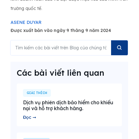
trường quốc tế.
ASENE DUYAR
Được xuất bản vào ngày 9 tháng 9 năm 2024
Các bài viết liên quan
GIẢI THÍCH
Dịch vụ phiên dịch bảo hiểm cho khiếu
nại và hỗ trợ khách hàng.
Đọc ➞