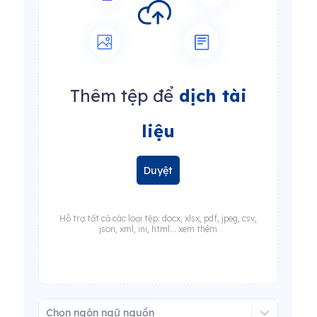
Thêm tệp để
dịch tài
liệu
Duyệt
Hỗ trợ tất cả các loại tệp: docx, xlsx, pdf, jpeg, csv,
json, xml, ini, html... xem thêm
Chọn ngôn ngữ nguồn