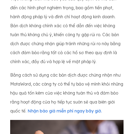
đến các hình phạt nghiêm trọng, bao gồm tiền phạt,
hành động pháp lý và đình chỉ hoạt động kinh doanh.
Bản dịch không chính xác có thể dẫn đến việc không
tuân thủ không chủ ý, khiến công ty gặp rủi ro. Các bản
dịch được chứng nhận giúp tránh những rủi ro này bằng
cách đảm bảo rằng tất cả các hồ sơ theo quy định là
chính xác, đầy đủ và hợp lệ về mặt pháp lý.
Bằng cách sử dụng các bản dịch được chứng nhận như
MotaWord, các công ty có thể tự bảo vệ mình khỏi những
hậu quả tốn kém của việc không tuân thủ và đảm bảo
rằng hoạt động của họ tiếp tục suôn sẻ qua biên giới
quốc tế.
Nhận báo giá miễn phí ngay bây giờ.