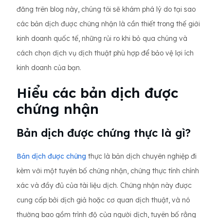
đăng trên blog này, chúng tôi sẽ khám phá lý do tại sao
các bản dịch được chứng nhận là cần thiết trong thế giới
kinh doanh quốc tế, những rủi ro khi bỏ qua chúng và
cách chọn dịch vụ dịch thuật phù hợp để bảo vệ lợi ích
kinh doanh của bạn.
Hiểu các bản dịch được
chứng nhận
Bản dịch được chứng thực là gì?
Bản dịch được chứng
thực là bản dịch chuyên nghiệp đi
kèm với một tuyên bố chứng nhận, chứng thực tính chính
xác và đầy đủ của tài liệu dịch. Chứng nhận này được
cung cấp bởi dịch giả hoặc cơ quan dịch thuật, và nó
thường bao gồm trình độ của người dịch, tuyên bố rằng