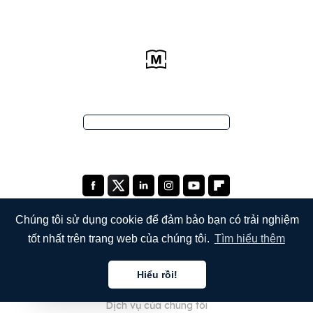
Chúng tôi sử dụng cookie để đảm bảo bạn có trải nghiệm
tốt nhất trên trang web của chúng tôi.
Tìm hiểu thêm
CÔNG TY
Hiểu rồi!
Giới thiệu về chúng tôi
Tiếng việt
Dịch vụ của chúng tôi