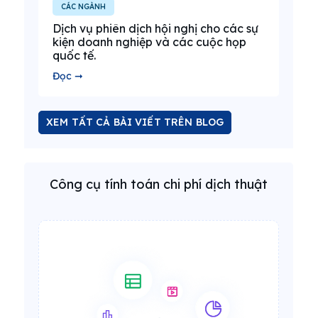
CÁC NGÀNH
Dịch vụ phiên dịch hội nghị cho các sự
kiện doanh nghiệp và các cuộc họp
quốc tế.
Đọc ➞
XEM TẤT CẢ BÀI VIẾT TRÊN BLOG
Công cụ tính toán chi phí dịch thuật