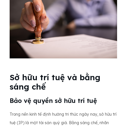
Sở hữu trí tuệ và bằng
sáng chế
Bảo vệ quyền sở hữu trí tuệ
Trong nền kinh tế định hướng tri thức ngày nay, sở hữu trí
tuệ (IP) là một tài sản quý giá. Bằng sáng chế, nhãn