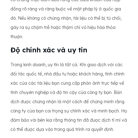
đồng rõ ràng và ràng buộc về mặt pháp lý ở quốc gia
đó. Nếu không có chứng nhận, tài liệu có thể bị từ chối,
gây ra sự chậm trễ hoặc thậm chí vô hiệu hóa thỏa
thuận.
Độ chính xác và uy tín
Trong kinh doanh, uy tín là tất cả. Khi giao dịch với các
đối tác quốc tế, nhà đầu tư hoặc khách hàng, tính chính
xác của các tài liệu bạn cung cấp phản ánh trực tiếp về
tính chuyên nghiệp và độ tin cậy của công ty bạn. Bản
dịch được chứng nhận là một cách để chứng minh rằng
công ty của bạn coi trọng sự chính xác và minh bạch. Họ
đảm bảo với bên kia rằng thông tin đã được dịch tỉ mỉ và
có thể được dựa vào trong quá trình ra quyết định.