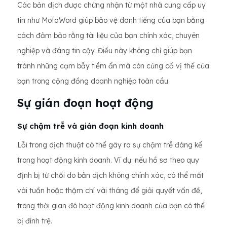
Các bản dịch được chứng nhận từ một nhà cung cấp uy
tín như MotaWord giúp bảo vệ danh tiếng của bạn bằng
cách đảm bảo rằng tài liệu của bạn chính xác, chuyên
nghiệp và đáng tin cậy. Điều này không chỉ giúp bạn
tránh những cạm bẫy tiềm ẩn mà còn củng cố vị thế của
bạn trong cộng đồng doanh nghiệp toàn cầu.
Sự gián đoạn hoạt động
Sự chậm trễ và gián đoạn kinh doanh
Lỗi trong dịch thuật có thể gây ra sự chậm trễ đáng kể
trong hoạt động kinh doanh. Ví dụ: nếu hồ sơ theo quy
định bị từ chối do bản dịch không chính xác, có thể mất
vài tuần hoặc thậm chí vài tháng để giải quyết vấn đề,
trong thời gian đó hoạt động kinh doanh của bạn có thể
bị đình trệ.