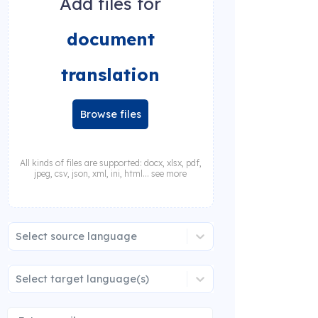
Add files for
document
translation
Browse files
All kinds of files are supported: docx, xlsx, pdf,
jpeg, csv, json, xml, ini, html... see more
Select source language
Select target language(s)