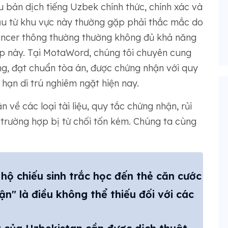
u bản dịch tiếng Uzbek chính thức, chính xác và
ầu từ khu vực này thường gặp phải thắc mắc do
lancer thông thường thường không đủ khả năng
ạp này. Tại MotaWord, chúng tôi chuyên cung
g, đạt chuẩn tòa án, được chứng nhận với quy
 hạn di trú nghiêm ngặt hiện nay.
n về các loại tài liệu, quy tắc chứng nhận, rủi
 trường hợp bị từ chối tốn kém. Chúng ta cùng
 hộ chiếu sinh trắc học đến thẻ căn cước
n" là điều không thể thiếu đối với các