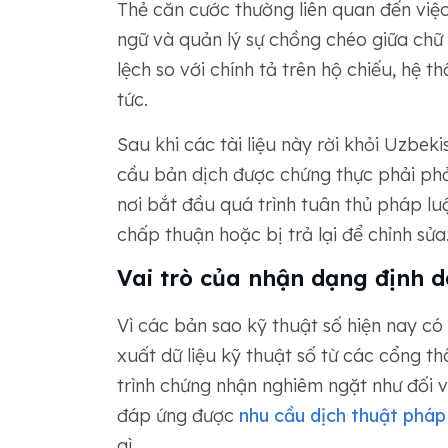
Thẻ căn cước thường liên quan đến việc 
ngữ và quản lý sự chồng chéo giữa chữ L
lệch so với chính tả trên hộ chiếu, hệ t
tức.
Sau khi các tài liệu này rời khỏi Uzbe
cầu bản dịch được chứng thực phải phả
nơi bắt đầu quá trình tuân thủ pháp luậ
chấp thuận hoặc bị trả lại để chỉnh sửa
Vai trò của nhận dạng định d
Vì các bản sao kỹ thuật số hiện nay có 
xuất dữ liệu kỹ thuật số từ các cổng th
trình chứng nhận nghiêm ngặt như đối v
đáp ứng được
nhu cầu dịch thuật pháp 
gì.