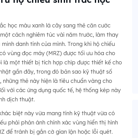
trắc học màu xanh lá cây sang thẻ căn cước
một cách nghiêm túc vài năm trước, làm thay
minh danh tính của mình. Trong khi hộ chiếu
ý có vùng đọc máy (MRZ) được tối ưu hóa cho
 là một thiết bị tích hợp chip được thiết kế cho
nhật gần đây, trong đó bản sao kỹ thuật số
 những thẻ này hiện là tiêu chuẩn vàng cho
đối với các ứng dụng quốc tế, hệ thống kép này
h dịch thuật.
 khác biệt này vừa mang tính kỹ thuật vừa có
ếu phải phản ánh chính xác vùng hiển thị hình
Z để tránh bị gắn cờ gian lận hoặc lỗi quét.