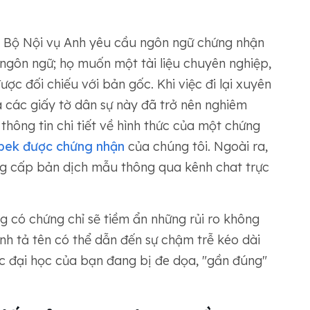
 Bộ Nội vụ Anh yêu cầu ngôn ngữ chứng nhận
ề ngôn ngữ; họ muốn một tài liệu chuyên nghiệp,
ợc đối chiếu với bản gốc. Khi việc đi lại xuyên
tra các giấy tờ dân sự này đã trở nên nghiêm
thông tin chi tiết về hình thức của một chứng
zbek được chứng nhận
của chúng tôi. Ngoài ra,
ng cấp bản dịch mẫu thông qua kênh chat trực
g có chứng chỉ sẽ tiềm ẩn những rủi ro không
hính tả tên có thể dẫn đến sự chậm trễ kéo dài
ọc đại học của bạn đang bị đe dọa, "gần đúng"