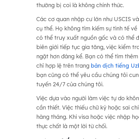
thường bị coi là không chính thức.
Các cơ quan nhập cư lớn như USCIS và
cụ thể. Họ không tìm kiếm sự tinh tế v
có thể truy xuất nguồn gốc và có thể đư
biên giới tiếp tục gia tăng, việc kiểm 
ngặt hơn đáng kể. Bạn có thể tìm thêm 
chỉ hợp lệ trên trang
bản dịch tiếng U
bạn cũng có thể yêu cầu chúng tôi cu
tuyến 24/7 của chúng tôi.
Việc dựa vào người làm việc tự do khôn
cần thiết. Việc thiếu chữ ký hoặc sai c
hàng tháng. Khi visa hoặc việc nhập h
thực chất là một lời từ chối.