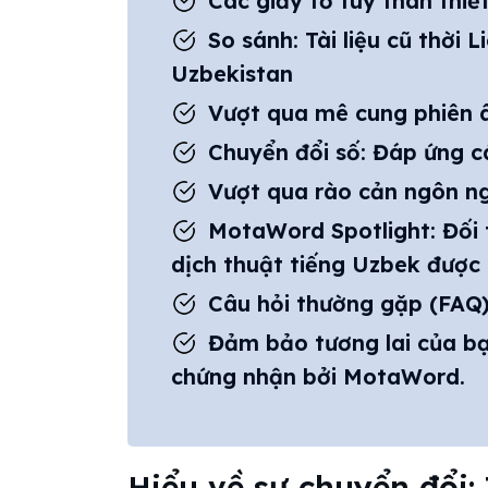
Các giấy tờ tùy thân thiế
So sánh: Tài liệu cũ thời L
Uzbekistan
Vượt qua mê cung phiên
Chuyển đổi số: Đáp ứng c
Vượt qua rào cản ngôn ngữ
MotaWord Spotlight: Đối t
dịch thuật tiếng Uzbek được
Câu hỏi thường gặp (FAQ
Đảm bảo tương lai của bạ
chứng nhận bởi MotaWord.
Hiểu về sự chuyển đổi: 