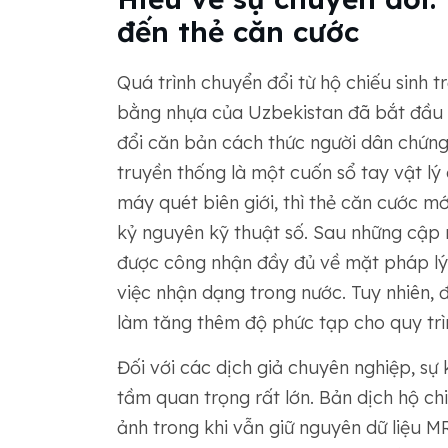
đến thẻ căn cước
Quá trình chuyển đổi từ hộ chiếu sinh 
bằng nhựa của Uzbekistan đã bắt đầu 
đổi căn bản cách thức người dân chứng 
truyền thống là một cuốn sổ tay vật l
máy quét biên giới, thì thẻ căn cước mới
kỷ nguyên kỹ thuật số. Sau những cập 
được công nhận đầy đủ về mặt pháp lý,
việc nhận dạng trong nước. Tuy nhiên, 
làm tăng thêm độ phức tạp cho quy trìn
Đối với các dịch giả chuyên nghiệp, sự
tầm quan trọng rất lớn. Bản dịch hộ chi
ảnh trong khi vẫn giữ nguyên dữ liệu MR