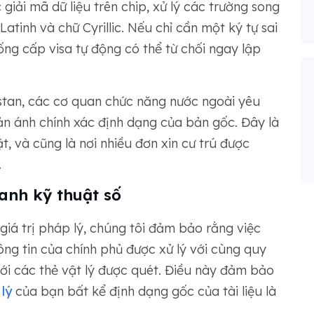
giải mã dữ liệu trên chip, xử lý các trường song
atinh và chữ Cyrillic. Nếu chỉ cần một ký tự sai
hống cấp visa tự động có thể từ chối ngay lập
kistan, các cơ quan chức năng nước ngoài yêu
n ánh chính xác định dạng của bản gốc. Đây là
t, và cũng là nơi nhiều đơn xin cư trú được
.
anh kỹ thuật số
giá trị pháp lý, chúng tôi đảm bảo rằng việc
ông tin của chính phủ được xử lý với cùng quy
ới các thẻ vật lý được quét. Điều này đảm bảo
lý
của bạn bất kể định dạng gốc của tài liệu là