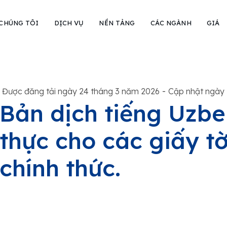
 CHÚNG TÔI
DỊCH VỤ
NỀN TẢNG
CÁC NGÀNH
GIÁ
-
Được đăng tải ngày 24 tháng 3 năm 2026
Cập nhật ngày 
Bản dịch tiếng Uzb
thực cho các giấy tờ
chính thức.