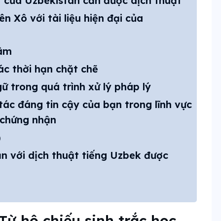
t của Uzbekistan cần được dịch thuật
iên Xô với tài liệu hiện đại của
 âm
ác thời hạn chặt chẽ
 trong quá trình xử lý pháp lý
ác đáng tin cậy của bạn trong lĩnh vực
 chứng nhận
)
n với dịch thuật tiếng Uzbek được
Từ hộ chiếu sinh trắc học