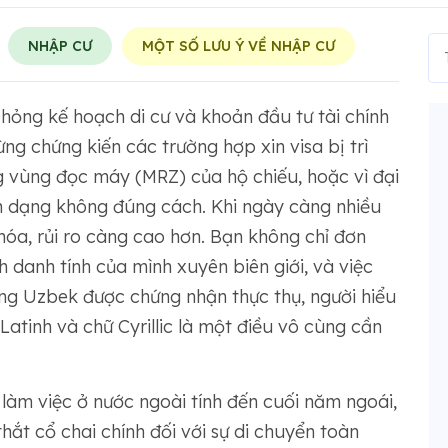
NHẬP CƯ
MỘT SỐ LƯU Ý VỀ NHẬP CƯ
 hỏng kế hoạch di cư và khoản đầu tư tài chính
ng chứng kiến ​​các trường hợp xin visa bị trì
ng vùng đọc máy (MRZ) của hộ chiếu, hoặc vì đại
nh dạng không đúng cách. Khi ngày càng nhiều
hóa, rủi ro càng cao hơn. Bạn không chỉ đơn
 danh tính của mình xuyên biên giới, và việc
ếng Uzbek được chứng nhận thực thụ, người hiểu
Latinh và chữ Cyrillic là một điều vô cùng cần
 làm việc ở nước ngoài tính đến cuối năm ngoái,
thắt cổ chai chính đối với sự di chuyển toàn