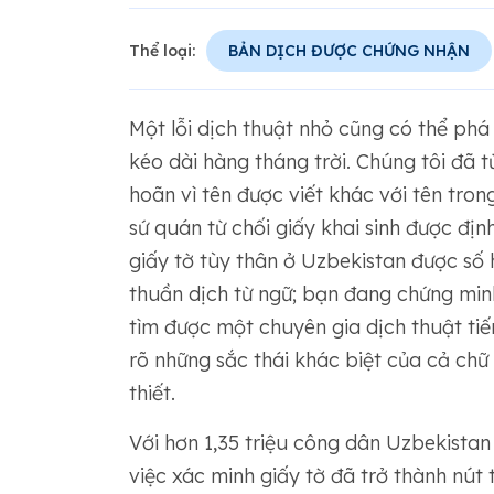
Thể loại:
BẢN DỊCH ĐƯỢC CHỨNG NHẬN
Một lỗi dịch thuật nhỏ cũng có thể phá
kéo dài hàng tháng trời. Chúng tôi đã từ
hoãn vì tên được viết khác với tên tro
sứ quán từ chối giấy khai sinh được đị
giấy tờ tùy thân ở Uzbekistan được số 
thuần dịch từ ngữ; bạn đang chứng minh
tìm được một chuyên gia dịch thuật ti
rõ những sắc thái khác biệt của cả chữ 
thiết.
Với hơn 1,35 triệu công dân Uzbekistan
việc xác minh giấy tờ đã trở thành nút 