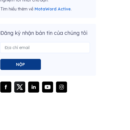
nghiệm tốt nhất cho bạn.
Tìm hiểu thêm về
MotaWord Active
.
Đăng ký nhận bản tin của chúng tôi
NỘP