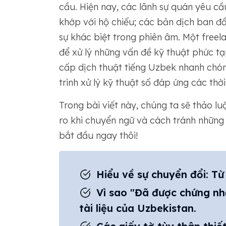
cầu. Hiện nay, các lãnh sự quán yêu cầ
khớp với hộ chiếu; các bản dịch ban đ
sự khác biệt trong phiên âm. Một free
để xử lý những vấn đề kỹ thuật phức t
cấp dịch thuật tiếng Uzbek nhanh chón
trình xử lý kỹ thuật số đáp ứng các thời
Trong bài viết này, chúng ta sẽ thảo luậ
ro khi chuyển ngữ và cách tránh những
bắt đầu ngay thôi!
Hiểu về sự chuyển đổi: Từ
Vì sao "Đã được chứng nhậ
tài liệu của Uzbekistan.