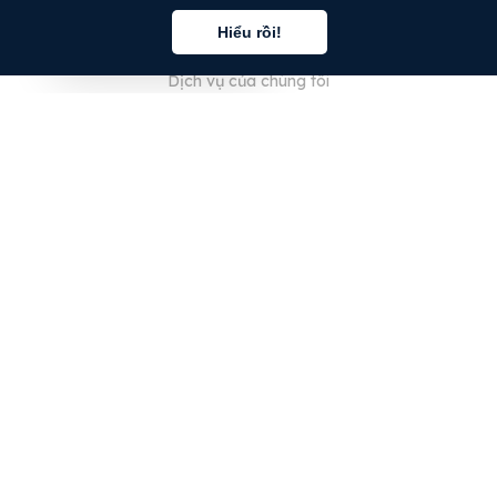
Hiểu rồi!
Giới thiệu về chúng tôi
Tiếng việt
Dịch vụ của chúng tôi
Blog
Câu hỏi thường gặp
Đội ngũ của chúng tôi
Nghề nghiệp
Pháp lý
Liên hệ
DÀNH CHO KHÁCH HÀNG
Đăng nhập
Đăng ký