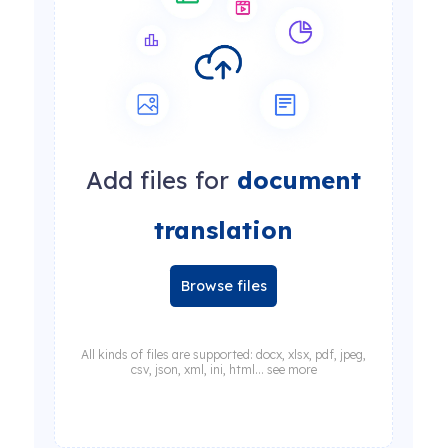
Add files for
document
translation
Browse files
All kinds of files are supported: docx, xlsx, pdf, jpeg,
csv, json, xml, ini, html... see more