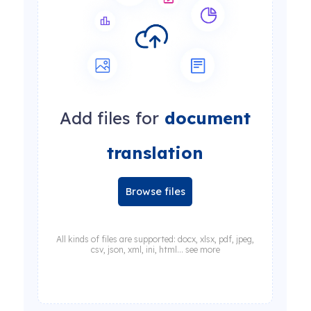
Add files for
document
translation
Browse files
All kinds of files are supported: docx, xlsx, pdf, jpeg,
csv, json, xml, ini, html... see more