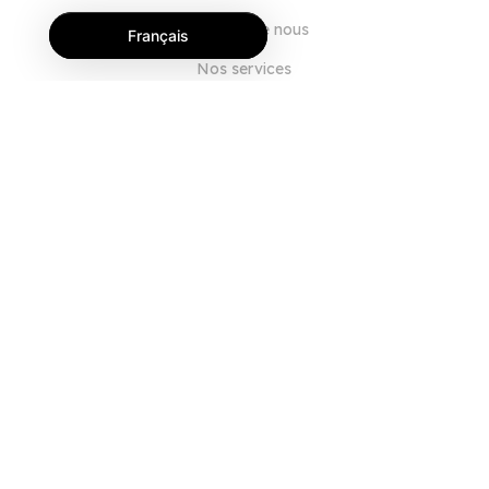
À propos de nous
Français
Nos services
Blog
FAQ
Notre équipe
Carrières
Juridique
Nous contacter
POUR LES CLIENTS
Se connecter
S'inscrire