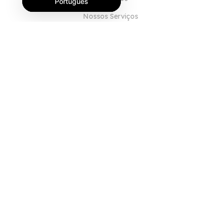
Português
Nossos Serviços
Blog
Perguntas Frequentes (FAQ)
Nossa Equipe
Carreiras
Jurídico
Entre em Contato
PARA CLIENTES
Iniciar sessão
Registrar
Características