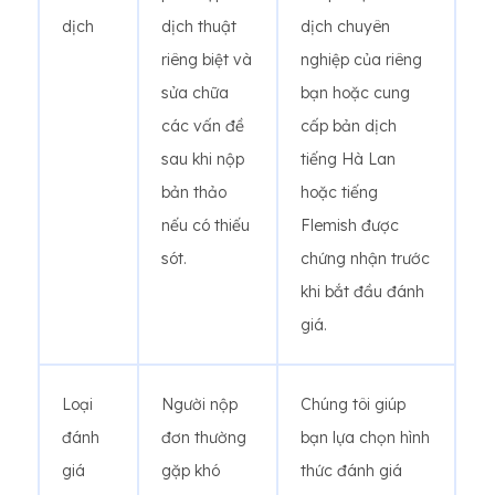
dịch
dịch thuật
dịch chuyên
riêng biệt và
nghiệp của riêng
sửa chữa
bạn hoặc cung
các vấn đề
cấp bản dịch
sau khi nộp
tiếng Hà Lan
bản thảo
hoặc tiếng
nếu có thiếu
Flemish được
sót.
chứng nhận trước
khi bắt đầu đánh
giá.
Loại
Người nộp
Chúng tôi giúp
đánh
đơn thường
bạn lựa chọn hình
giá
gặp khó
thức đánh giá