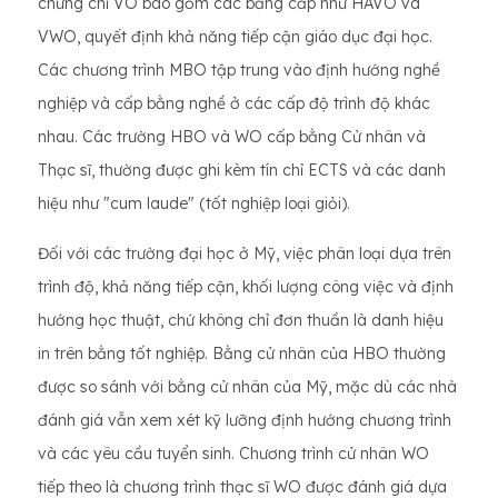
chứng chỉ VO bao gồm các bằng cấp như HAVO và
VWO, quyết định khả năng tiếp cận giáo dục đại học.
Các chương trình MBO tập trung vào định hướng nghề
nghiệp và cấp bằng nghề ở các cấp độ trình độ khác
nhau. Các trường HBO và WO cấp bằng Cử nhân và
Thạc sĩ, thường được ghi kèm tín chỉ ECTS và các danh
hiệu như "cum laude" (tốt nghiệp loại giỏi).
Đối với các trường đại học ở Mỹ, việc phân loại dựa trên
trình độ, khả năng tiếp cận, khối lượng công việc và định
hướng học thuật, chứ không chỉ đơn thuần là danh hiệu
in trên bằng tốt nghiệp. Bằng cử nhân của HBO thường
được so sánh với bằng cử nhân của Mỹ, mặc dù các nhà
đánh giá vẫn xem xét kỹ lưỡng định hướng chương trình
và các yêu cầu tuyển sinh. Chương trình cử nhân WO
tiếp theo là chương trình thạc sĩ WO được đánh giá dựa