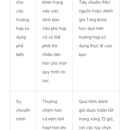
cho
khăn trong
Tiêu chuẩn/Một
các
việc xác
nguồn hoặc đánh
trường
định báo
giá Từng khóa
hợp sử
cáo phù hợp
học dựa trên
dụng
và có thể
trường hợp sử
phổ
phải trả
dụng thực tế của
biến
nhiều tiền
bạn.
hơn cho một
quy trình rời
rạc.
Sự
Thường
Quá trình đánh
chuyển
chậm hơn
giá được hoàn tất
mình
và kém linh
trong vòng 72 giờ,
hoạt hơn khi
với các tùy chọn