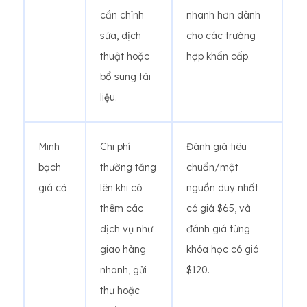
cần chỉnh
nhanh hơn dành
sửa, dịch
cho các trường
thuật hoặc
hợp khẩn cấp.
bổ sung tài
liệu.
Minh
Chi phí
Đánh giá tiêu
bạch
thường tăng
chuẩn/một
giá cả
lên khi có
nguồn duy nhất
thêm các
có giá $65, và
dịch vụ như
đánh giá từng
giao hàng
khóa học có giá
nhanh, gửi
$120.
thư hoặc