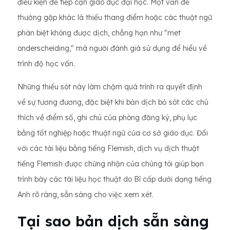
điều kiện để tiếp cận giáo dục đại học. Một vấn đề
thường gặp khác là thiếu thang điểm hoặc các thuật ngữ
phân biệt không được dịch, chẳng hạn như "met
onderscheiding," mà người đánh giá sử dụng để hiểu về
trình độ học vấn.
Những thiếu sót này làm chậm quá trình ra quyết định
về sự tương đương, đặc biệt khi bản dịch bỏ sót các chú
thích về điểm số, ghi chú của phòng đăng ký, phụ lục
bằng tốt nghiệp hoặc thuật ngữ của cơ sở giáo dục. Đối
với các tài liệu bằng tiếng Flemish, dịch vụ dịch thuật
tiếng Flemish được chứng nhận của chúng tôi giúp bạn
trình bày các tài liệu học thuật do Bỉ cấp dưới dạng tiếng
Anh rõ ràng, sẵn sàng cho việc xem xét.
Tại sao bản dịch sẵn sàng