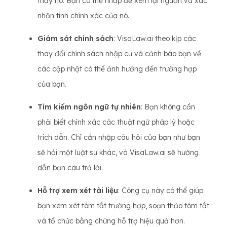
thấy nó. Bạn có thể nhấp để xem lại nguồn và xác
nhận tính chính xác của nó.
Giám sát chính sách
: VisaLaw.ai theo kịp các
thay đổi chính sách nhập cư và cảnh báo bạn về
các cập nhật có thể ảnh hưởng đến trường hợp
của bạn.
Tìm kiếm ngôn ngữ tự nhiên
: Bạn không cần
phải biết chính xác các thuật ngữ pháp lý hoặc
trích dẫn. Chỉ cần nhập câu hỏi của bạn như bạn
sẽ hỏi một luật sư khác, và VisaLaw.ai sẽ hướng
dẫn bạn câu trả lời.
Hỗ trợ xem xét tài liệu
: Công cụ này có thể giúp
bạn xem xét tóm tắt trường hợp, soạn thảo tóm tắt
và tổ chức bằng chứng hỗ trợ hiệu quả hơn.