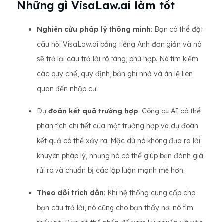
Những gì VisaLaw.ai làm tốt
Nghiên cứu pháp lý thông minh
: Bạn có thể đặt
câu hỏi VisaLaw.ai bằng tiếng Anh đơn giản và nó
sẽ trả lại câu trả lời rõ ràng, phù hợp. Nó tìm kiếm
các quy chế, quy định, bản ghi nhớ và án lệ liên
quan đến nhập cư.
Dự
đoán kết quả trường hợp
: Công cụ AI có thể
phân tích chi tiết của một trường hợp và dự đoán
kết quả có thể xảy ra. Mặc dù nó không đưa ra lời
khuyên pháp lý, nhưng nó có thể giúp bạn đánh giá
rủi ro và chuẩn bị các lập luận mạnh mẽ hơn.
Theo dõi trích dẫn
: Khi hệ thống cung cấp cho
bạn câu trả lời, nó cũng cho bạn thấy nơi nó tìm