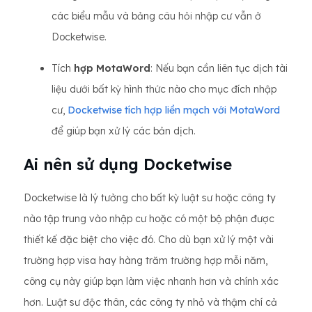
các biểu mẫu và bảng câu hỏi nhập cư vẫn ở
Docketwise.
Tích
hợp MotaWord
: Nếu bạn cần liên tục dịch tài
liệu dưới bất kỳ hình thức nào cho mục đích nhập
cư,
Docketwise tích hợp liền mạch với MotaWord
để giúp bạn xử lý các bản dịch.
Ai nên sử dụng Docketwise
Docketwise là lý tưởng cho bất kỳ luật sư hoặc công ty
nào tập trung vào nhập cư hoặc có một bộ phận được
thiết kế đặc biệt cho việc đó. Cho dù bạn xử lý một vài
trường hợp visa hay hàng trăm trường hợp mỗi năm,
công cụ này giúp bạn làm việc nhanh hơn và chính xác
hơn. Luật sư độc thân, các công ty nhỏ và thậm chí cả