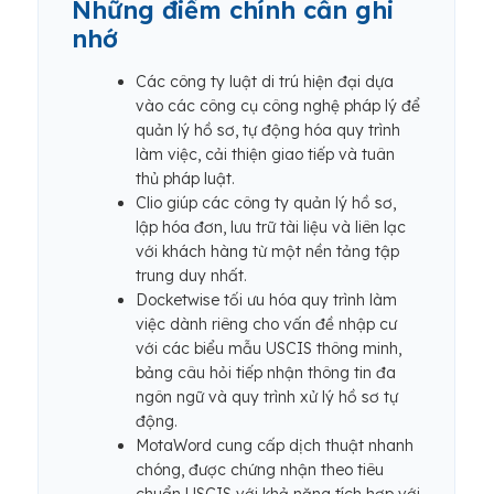
Những điểm chính cần ghi
nhớ
Các công ty luật di trú hiện đại dựa
vào các công cụ công nghệ pháp lý để
quản lý hồ sơ, tự động hóa quy trình
làm việc, cải thiện giao tiếp và tuân
thủ pháp luật.
Clio giúp các công ty quản lý hồ sơ,
lập hóa đơn, lưu trữ tài liệu và liên lạc
với khách hàng từ một nền tảng tập
trung duy nhất.
Docketwise tối ưu hóa quy trình làm
việc dành riêng cho vấn đề nhập cư
với các biểu mẫu USCIS thông minh,
bảng câu hỏi tiếp nhận thông tin đa
ngôn ngữ và quy trình xử lý hồ sơ tự
động.
MotaWord cung cấp dịch thuật nhanh
chóng, được chứng nhận theo tiêu