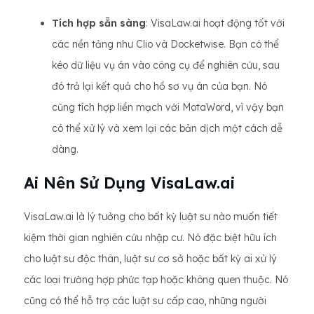
Tích hợp sẵn sàng
: VisaLaw.ai hoạt động tốt với
các nền tảng như Clio và Docketwise. Bạn có thể
kéo dữ liệu vụ án vào công cụ để nghiên cứu, sau
đó trả lại kết quả cho hồ sơ vụ án của bạn. Nó
cũng tích hợp liền mạch với MotaWord, vì vậy bạn
có thể xử lý và xem lại các bản dịch một cách dễ
dàng.
Ai Nên Sử Dụng VisaLaw.ai
VisaLaw.ai là lý tưởng cho bất kỳ luật sư nào muốn tiết
kiệm thời gian nghiên cứu nhập cư. Nó đặc biệt hữu ích
cho luật sư độc thân, luật sư cơ sở hoặc bất kỳ ai xử lý
các loại trường hợp phức tạp hoặc không quen thuộc. Nó
cũng có thể hỗ trợ các luật sư cấp cao, những người