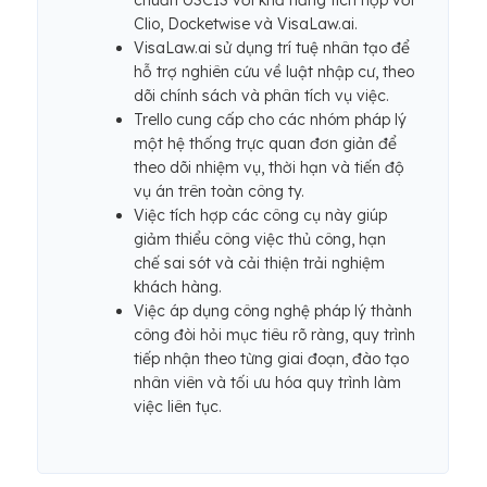
chuẩn USCIS với khả năng tích hợp với
Clio, Docketwise và VisaLaw.ai.
VisaLaw.ai sử dụng trí tuệ nhân tạo để
hỗ trợ nghiên cứu về luật nhập cư, theo
dõi chính sách và phân tích vụ việc.
Trello cung cấp cho các nhóm pháp lý
một hệ thống trực quan đơn giản để
theo dõi nhiệm vụ, thời hạn và tiến độ
vụ án trên toàn công ty.
Việc tích hợp các công cụ này giúp
giảm thiểu công việc thủ công, hạn
chế sai sót và cải thiện trải nghiệm
khách hàng.
Việc áp dụng công nghệ pháp lý thành
công đòi hỏi mục tiêu rõ ràng, quy trình
tiếp nhận theo từng giai đoạn, đào tạo
nhân viên và tối ưu hóa quy trình làm
việc liên tục.