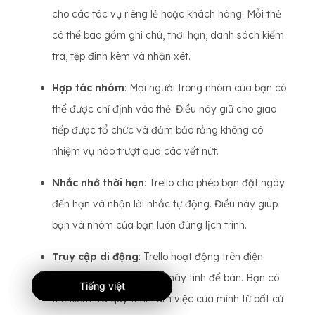
cho các tác vụ riêng lẻ hoặc khách hàng. Mỗi thẻ
có thể bao gồm ghi chú, thời hạn, danh sách kiểm
tra, tệp đính kèm và nhận xét.
Hợp tác nhóm
: Mọi người trong nhóm của bạn có
thể được chỉ định vào thẻ. Điều này giữ cho giao
tiếp được tổ chức và đảm bảo rằng không có
nhiệm vụ nào trượt qua các vết nứt.
Nhắc nhở thời hạn
: Trello cho phép bạn đặt ngày
đến hạn và nhận lời nhắc tự động. Điều này giúp
bạn và nhóm của bạn luôn đúng lịch trình.
Truy cập di động
: Trello hoạt động trên điện
thoại, máy tính bảng và máy tính để bàn. Bạn có
Tiếng việt
Tiếng việt
Tiếng việt
thể kiểm tra quy trình làm việc của mình từ bất cứ