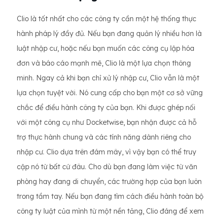
Clio là tốt nhất cho các công ty cần một hệ thống thực
hành pháp lý đầy đủ. Nếu bạn đang quản lý nhiều hơn là
luật nhập cư, hoặc nếu bạn muốn các công cụ lập hóa
đơn và báo cáo mạnh mẽ, Clio là một lựa chọn thông
minh. Ngay cả khi bạn chỉ xử lý nhập cư, Clio vẫn là một
lựa chọn tuyệt vời. Nó cung cấp cho bạn một cơ sở vững
chắc để điều hành công ty của bạn. Khi được ghép nối
với một công cụ như Docketwise, bạn nhận được cả hỗ
trợ thực hành chung và các tính năng dành riêng cho
nhập cư. Clio dựa trên đám mây, vì vậy bạn có thể truy
cập nó từ bất cứ đâu. Cho dù bạn đang làm việc từ văn
phòng hay đang di chuyển, các trường hợp của bạn luôn
trong tầm tay. Nếu bạn đang tìm cách điều hành toàn bộ
công ty luật của mình từ một nền tảng, Clio đáng để xem