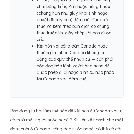
Bất kỳ giấy tờ nước ngoài nào không
phải bằng tiếng Anh hoặc tiếng Pháp
(chẳng hạn như giấy khai sinh hoặc
quyết định ly hôn) đều phải được xác
thực và kèm theo bản dịch có chứng
thực trước khi giấy phép kết hôn được
cấp.
Kết hôn với công dân Canada hoặc
thường trú nhân Canada không tự
động cấp quy chế nhập cư — cần phải
nộp đơn bảo lãnh vợ/chồng riêng để
được phép ở lại hoặc định cư hợp pháp
tại Canada sau đám cưới.
Bạn đang tự hỏi làm thế nào để kết hôn ở Canada với tư
cách là một người nước ngoài? Khi lên kế hoạch cho một
đám cưới ở Canada, công dân nước ngoài có thể có câu