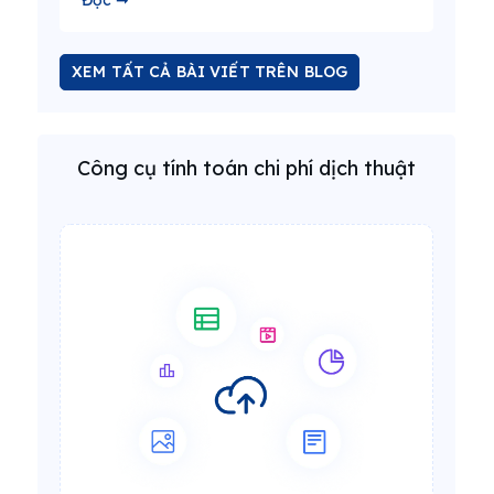
Đọc ➞
XEM TẤT CẢ BÀI VIẾT TRÊN BLOG
Công cụ tính toán chi phí dịch thuật