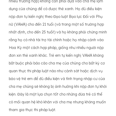
nhiều trường hợp) không cần phải dựa vào cha mẹ lạm
dụng của chúng để có được thẻ xanh. Họ đủ điều kiện
nộp đơn tự kiến nghị theo Đạo luật Bạo lực Đối với Phụ
nữ (VAWA) cho đến 21 tuổi (và trong một số trường hợp
nhất định, cho đến 25 tuổi!) và họ không phải chứng minh
rằng họ có nhà tài trợ tài chính hoặc họ nhập cảnh vào
Hoa Kỳ một cách hợp pháp, giống như nhiều người nộp
đơn xin thẻ xanh khác. Trẻ em tự kiến nghị VAWA không
bắt buộc phải báo cáo cha mẹ của chúng cho bất kỳ cơ
quan thực thi pháp luật nào như cảnh sát hoặc dịch vụ
bảo vệ trẻ em để đủ điều kiện và tình trạng nhập cư của
cha mẹ chúng sẽ không bị ảnh hưởng khi nộp đơn tự khởi
kiện. Đây là một lựa chọn tốt cho những đứa trẻ có thể
có mối quan hệ khó khăn với cha mẹ nhưng không muốn
tham gia thực thi pháp luật.