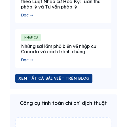
theo Luật Nhập cư Hoa Kỳ: Tuân thủ
pháp lý và Tư vấn pháp lý
Đọc ➞
NHẬP CƯ
Những sai lầm phổ biến về nhập cư
Canada và cách tránh chúng
Đọc ➞
XEM TẤT CẢ BÀI VIẾT TRÊN BLOG
Công cụ tính toán chi phí dịch thuật