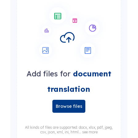
Add files for
document
translation
Browse files
All kinds of files are supported: docx, xlsx, pdf, jpeg,
csv, json, xml, ini, html... see more