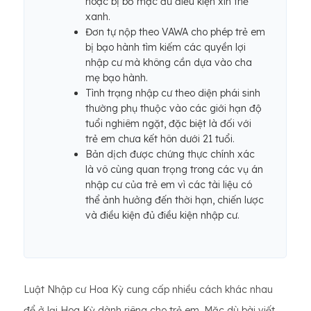
hoặc bị bỏ mặc đủ điều kiện xin thẻ
xanh.
Đơn tự nộp theo VAWA cho phép trẻ em
bị bạo hành tìm kiếm các quyền lợi
nhập cư mà không cần dựa vào cha
mẹ bạo hành.
Tình trạng nhập cư theo diện phái sinh
thường phụ thuộc vào các giới hạn độ
tuổi nghiêm ngặt, đặc biệt là đối với
trẻ em chưa kết hôn dưới 21 tuổi.
Bản dịch được chứng thực chính xác
là vô cùng quan trọng trong các vụ án
nhập cư của trẻ em vì các tài liệu có
thể ảnh hưởng đến thời hạn, chiến lược
và điều kiện đủ điều kiện nhập cư.
Luật Nhập cư Hoa Kỳ cung cấp nhiều cách khác nhau
để ở lại Hoa Kỳ dành riêng cho trẻ em. Mặc dù bài viết