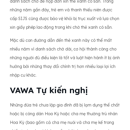
danh sách chờ để nộp đơn xin thẻ xanh có sẵn. Trong
những năm gần đây, trẻ em và thanh thiếu niên được
cấp SIJS cũng được bảo vệ khỏi bị trục xuất và lựa chọn
xin giấy phép lao động trong khi chờ thẻ xanh có sẵn.
Mặc dù con đường dẫn đến thẻ xanh này có thể mất
nhiều năm vì danh sách chờ dài, cơ hội thành công cho
những người đủ điều kiện là tốt và luật hiện hành ít bị ảnh
hưởng bởi những thay đổi chính trị hơn nhiều loại lợi ích
nhập cư khác.
VAWA Tự kiến nghị
Những đứa trẻ chưa lập gia đình đã bị lạm dụng thể chất
hoặc bị công dân Hoa Kỳ hoặc cha mẹ thường trú nhân
Hoa Kỳ (bao gồm cả cha mẹ nuôi và cha mẹ kế trong