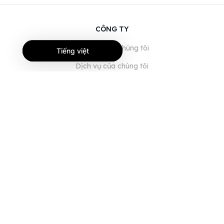
CÔNG TY
Giới thiệu về chúng tôi
Tiếng việt
Dịch vụ của chúng tôi
Blog
Câu hỏi thường gặp
Đội ngũ của chúng tôi
Nghề nghiệp
Pháp lý
Liên hệ
DÀNH CHO KHÁCH HÀNG